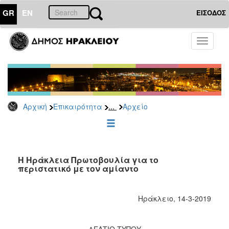
GR
EN
ΕΙΣΟΔΟΣ
ΕΠΙΚΑΙΡΟΤΗΤΑ
Toggle
navigati
Δημοτικές
Παρατάξεις
Αρχείο
...
Αρχική
Επικαιρότητα
Αρχείο
ΔΗΜΟΤΗΣ
ΕΠΙΣΚΕΠΤΗΣ
Η Ηράκλεια Πρωτοβουλία για το
περιστατικό με τον αμίαντο
ΗΡΑΚΛΕΙΟ
ΓΙΑ...
Ηράκλειο, 14-3-2019
ΔΕΛΤΙΟ ΤΥΠΟΥ