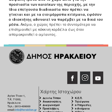
προστασία των κατοίκων της περιοχής, με την
ίδια επείγουσα διαδικασία που πρέπει να
γίνεται και με τα ετοιμόρροπα κτίσματα, εφόσον
ο ιδιοκτήτης αδυνατεί να παρέμβει με τα δικά του
μέσα.
Ακόμα, ο χώρος πρέπει το συντομότερο να
επισημανθεί με κόκκινη κορδέλα έως ότου
απομακρυνθεί ο αμίαντος.
Χάρτης Ιστοχώρου
Αγίου Τίτου 1,
Δελτία Τύπου
Κ.Ε.Π.
Τ.Κ. 71202,
Ανακοινώσεις
Τηλέφωνα
Ηράκλειο
Διαγωνισμοί
e-Υπηρεσίες
Τηλ.: 2813-409000
Προσλήψεις
e-Αιτήματα
email:
info@heraklion.gr