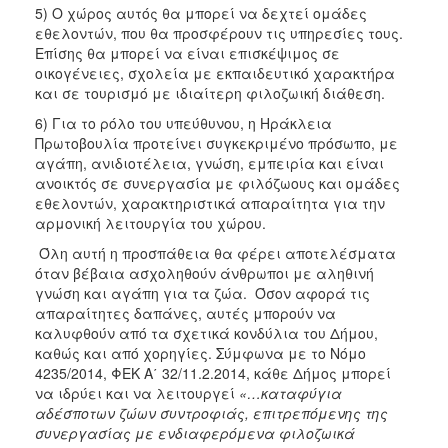
5) Ο χώρος αυτός θα μπορεί να δεχτεί ομάδες
εθελοντών, που θα προσφέρουν τις υπηρεσίες τους.
Επίσης θα μπορεί να είναι επισκέψιμος σε
οικογένειες, σχολεία με εκπαιδευτικό χαρακτήρα
και σε τουρισμό με ιδιαίτερη φιλοζωική διάθεση.
6) Για το ρόλο του υπεύθυνου, η Ηράκλεια
Πρωτοβουλία προτείνει συγκεκριμένο πρόσωπο, με
αγάπη, ανιδιοτέλεια, γνώση, εμπειρία και είναι
ανοικτός σε συνεργασία με φιλόζωους και ομάδες
εθελοντών, χαρακτηριστικά απαραίτητα για την
αρμονική λειτουργία του χώρου.
Όλη αυτή η προσπάθεια θα φέρει αποτελέσματα
όταν βέβαια ασχοληθούν άνθρωποι με αληθινή
γνώση και αγάπη για τα ζώα. Όσον αφορά τις
απαραίτητες δαπάνες, αυτές μπορούν να
καλυφθούν από τα σχετικά κονδύλια του Δήμου,
καθώς και από χορηγίες. Σύμφωνα με το Νόμο
4235/2014, ΦΕΚ Α΄ 32/11.2.2014, κάθε Δήμος μπορεί
να ιδρύει και να λειτουργεί
«…καταφύγια
αδέσποτων ζώων συντροφιάς, επιτρεπόμενης της
συνεργασίας με ενδιαφερόμενα φιλοζωικά