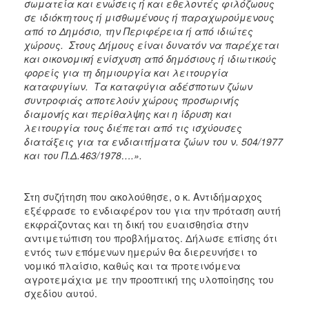
σωματεία και ενώσεις ή και εθελοντές φιλόζωους
σε ιδιόκτητους ή μισθωμένους ή παραχωρούμενους
από το Δημόσιο, την Περιφέρεια ή από ιδιώτες
χώρους. Στους Δήμους είναι δυνατόν να παρέχεται
και οικονομική ενίσχυση από δημόσιους ή ιδιωτικούς
φορείς για τη δημιουργία και λειτουργία
καταφυγίων. Τα καταφύγια αδέσποτων ζώων
συντροφιάς αποτελούν χώρους προσωρινής
διαμονής και περίθαλψης και η ίδρυση και
λειτουργία τους διέπεται από τις ισχύουσες
διατάξεις για τα ενδιαιτήματα ζώων του ν. 504/1977
και του Π.Δ.463/1978….».
Στη συζήτηση που ακολούθησε, ο κ. Αντιδήμαρχος
εξέφρασε το ενδιαφέρον του για την πρόταση αυτή
εκφράζοντας και τη δική του ευαισθησία στην
αντιμετώπιση του προβλήματος. Δήλωσε επίσης ότι
εντός των επόμενων ημερών θα διερευνήσει το
νομικό πλαίσιο, καθώς και τα προτεινόμενα
αγροτεμάχια με την προοπτική της υλοποίησης του
σχεδίου αυτού.