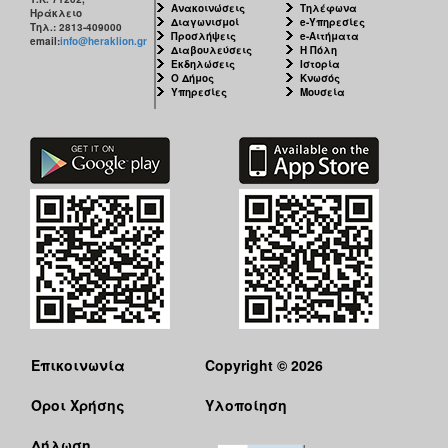
Ανακοινώσεις
Τηλέφωνα
Ηράκλειο
Διαγωνισμοί
e-Υπηρεσίες
Τηλ.: 2813-409000
Προσλήψεις
e-Αιτήματα
email:
info@heraklion.gr
Διαβουλεύσεις
Η Πόλη
Εκδηλώσεις
Ιστορία
Ο Δήμος
Κνωσός
Υπηρεσίες
Μουσεία
Επικοινωνία
Copyright © 2026
Όροι Χρήσης
Υλοποίηση
Δήλωση