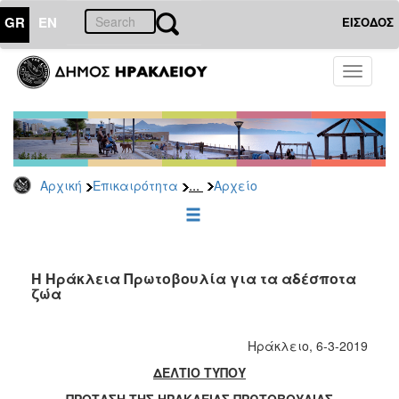
GR
EN
ΕΙΣΟΔΟΣ
ΕΠΙΚΑΙΡΟΤΗΤΑ
Toggle
navigati
Δημοτικές
Παρατάξεις
Αρχείο
...
Αρχική
Επικαιρότητα
Αρχείο
ΔΗΜΟΤΗΣ
ΕΠΙΣΚΕΠΤΗΣ
Η Ηράκλεια Πρωτοβουλία για τα αδέσποτα
ζώα
ΗΡΑΚΛΕΙΟ
ΓΙΑ...
Ηράκλειο, 6-3-2019
ΔΕΛΤΙΟ ΤΥΠΟΥ
ΠΡΟΤΑΣΗ ΤΗΣ ΗΡΑΚΛΕΙΑΣ ΠΡΩΤΟΒΟΥΛΙΑΣ