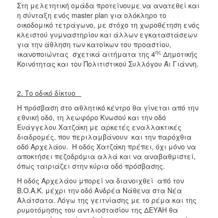
Στη μελετητική ομάδα προτείνουμε να ανατεθεί και
η σύνταξη ενός master plan για ολόκληρο το
οικοδομικό τετράγωνο, με στόχο τη χωροθέτηση ενός
κλειστού γυμναστηρίου και άλλων εγκαταστάσεων
για την άθληση των κατοίκων του προαστίου,
ης
ικανοποιώντας σχετικά αιτήματα της 4
Δημοτικής
Κοινότητας και του Πολιτιστικού Συλλόγου Άι Γιάννη.
2. Το οδικό δίκτυο
Η πρόσβαση στο αθλητικό κέντρο θα γίνεται από την
εθνική οδό, τη λεωφόρο Κνωσού και την οδό
Ευάγγελου Χατζάκη με αρκετές εναλλακτικές
διαδρομές, που περιλαμβάνουν και την παρόχθια
οδό Αρχελάου. Η οδός Χατζάκη πρέπει, όχι μόνο να
αποκτήσει πεζοδρόμια αλλά και να αναβαθμιστεί,
όπως ταιριάζει στην κύρια οδό πρόσβασης.
Η οδός Αρχελάου μπορεί να διανοιχθεί από τον
Β.Ο.Α.Κ. μέχρι την οδό Ανδρέα Νάθενα στα Νέα
Αλάτσατα. Λόγω της γειτνίασης με το ρέμα και της
ρυμοτόμησης του αντλιοστασίου της ΔΕΥΑΗ θα