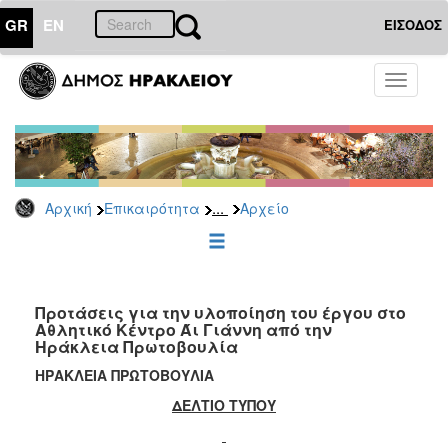
GR
EN
ΕΙΣΟΔΟΣ
ΕΠΙΚΑΙΡΟΤΗΤΑ
Toggle
navigati
Δημοτικές
Παρατάξεις
Αρχείο
...
Αρχική
Επικαιρότητα
Αρχείο
ΔΗΜΟΤΗΣ
ΕΠΙΣΚΕΠΤΗΣ
Προτάσεις για την υλοποίηση του έργου στο
Αθλητικό Κέντρο Άι Γιάννη από την
Ηράκλεια Πρωτοβουλία
ΗΡΑΚΛΕΙΟ
ΓΙΑ...
ΗΡΑΚΛΕΙΑ ΠΡΩΤΟΒΟΥΛΙΑ
ΔΕΛΤΙΟ ΤΥΠΟΥ