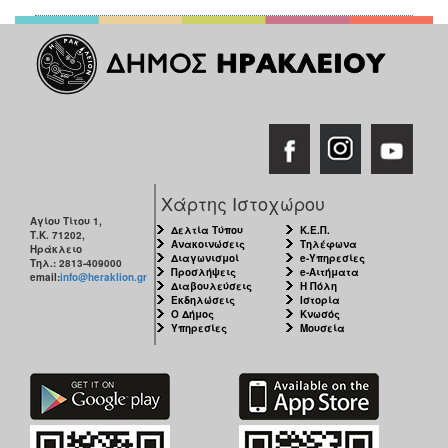
Χάρτης Ιστοχώρου
Αγίου Τίτου 1,
Δελτία Τύπου
Κ.Ε.Π.
Τ.Κ. 71202,
Ανακοινώσεις
Τηλέφωνα
Ηράκλειο
Διαγωνισμοί
e-Υπηρεσίες
Τηλ.: 2813-409000
Προσλήψεις
e-Αιτήματα
email:
info@heraklion.gr
Διαβουλεύσεις
Η Πόλη
Εκδηλώσεις
Ιστορία
Ο Δήμος
Κνωσός
Υπηρεσίες
Μουσεία