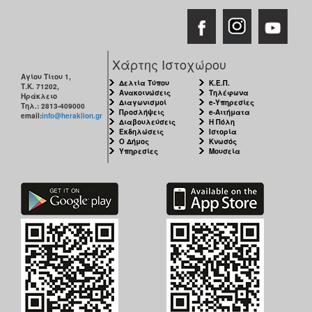
Χάρτης Ιστοχώρου
Αγίου Τίτου 1,
Δελτία Τύπου
Κ.Ε.Π.
Τ.Κ. 71202,
Ανακοινώσεις
Τηλέφωνα
Ηράκλειο
Διαγωνισμοί
e-Υπηρεσίες
Τηλ.: 2813-409000
Προσλήψεις
e-Αιτήματα
email:
info@heraklion.gr
Διαβουλεύσεις
Η Πόλη
Εκδηλώσεις
Ιστορία
Ο Δήμος
Κνωσός
Υπηρεσίες
Μουσεία