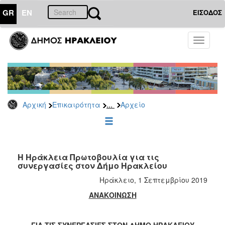
GR
EN
ΕΙΣΟΔΟΣ
ΕΠΙΚΑΙΡΟΤΗΤΑ
Toggle
navigati
Δημοτικές
Παρατάξεις
Αρχείο
...
Αρχική
Επικαιρότητα
Αρχείο
ΔΗΜΟΤΗΣ
ΕΠΙΣΚΕΠΤΗΣ
Η Ηράκλεια Πρωτοβουλία για τις
συνεργασίες στον Δήμο Ηρακλείου
ΗΡΑΚΛΕΙΟ
Ηράκλειο, 1 Σεπτεμβρίου 2019
ΓΙΑ...
ΑΝΑΚΟΙΝΩΣΗ
ΓΙΑ ΤΙΣ ΣΥΝΕΡΓΑΣΙΕΣ ΣΤΟΝ ΔΗΜΟ ΗΡΑΚΛΕΙΟΥ