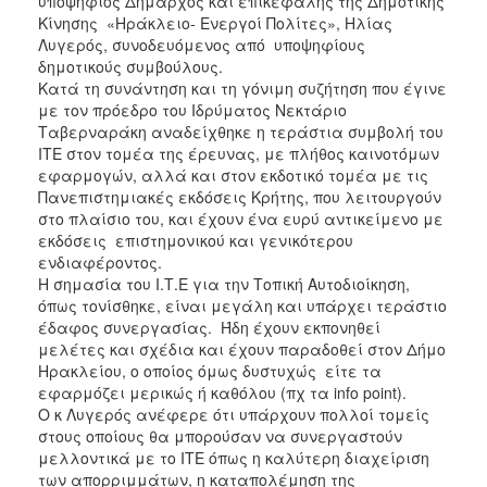
υποψήφιος Δήμαρχος και επικεφαλής της Δημοτικής
Κίνησης «Ηράκλειο- Ενεργοί Πολίτες», Ηλίας
Λυγερός, συνοδευόμενος από υποψηφίους
δημοτικούς συμβούλους.
Κατά τη συνάντηση και τη γόνιμη συζήτηση που έγινε
με τον πρόεδρο του Ιδρύματος Νεκτάριο
Ταβερναράκη αναδείχθηκε η τεράστια συμβολή του
ΙΤΕ στον τομέα της έρευνας, με πλήθος καινοτόμων
εφαρμογών, αλλά και στον εκδοτικό τομέα με τις
Πανεπιστημιακές εκδόσεις Κρήτης, που λειτουργούν
στο πλαίσιο του, και έχουν ένα ευρύ αντικείμενο με
εκδόσεις επιστημονικού και γενικότερου
ενδιαφέροντος.
Η σημασία του Ι.Τ.Ε για την Τοπική Αυτοδιοίκηση,
όπως τονίσθηκε, είναι μεγάλη και υπάρχει τεράστιο
έδαφος συνεργασίας. Ήδη έχουν εκπονηθεί
μελέτες και σχέδια και έχουν παραδοθεί στον Δήμο
Ηρακλείου, ο οποίος όμως δυστυχώς είτε τα
εφαρμόζει μερικώς ή καθόλου (πχ τα info point).
Ο κ Λυγερός ανέφερε ότι υπάρχουν πολλοί τομείς
στους οποίους θα μπορούσαν να συνεργαστούν
μελλοντικά με το ΙΤΕ όπως η καλύτερη διαχείριση
των απορριμμάτων, η καταπολέμηση της