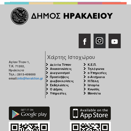
Χάρτης Ιστοχώρου
Αγίου Τίτου 1,
Δελτία Τύπου
Κ.Ε.Π.
Τ.Κ. 71202,
Ανακοινώσεις
Τηλέφωνα
Ηράκλειο
Διαγωνισμοί
e-Υπηρεσίες
Τηλ.: 2813-409000
Προσλήψεις
e-Αιτήματα
email:
info@heraklion.gr
Διαβουλεύσεις
Η Πόλη
Εκδηλώσεις
Ιστορία
Ο Δήμος
Κνωσός
Υπηρεσίες
Μουσεία