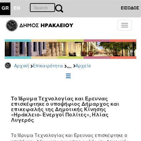
GR
EN
ΕΙΣΟΔΟΣ
ΕΠΙΚΑΙΡΟΤΗΤΑ
Toggle
navigati
Δημοτικές
Παρατάξεις
Αρχείο
...
Αρχική
Επικαιρότητα
Αρχείο
ΔΗΜΟΤΗΣ
ΕΠΙΣΚΕΠΤΗΣ
Το Ίδρυμα Τεχνολογίας και Έρευνας
επισκέφτηκε ο υποψήφιος Δήμαρχος και
επικεφαλής της Δημοτικής Κίνησης
ΗΡΑΚΛΕΙΟ
«Ηράκλειο- Ενεργοί Πολίτες», Ηλίας
ΓΙΑ...
Λυγερός
Το Ίδρυμα Τεχνολογίας και Έρευνας επισκέφτηκε ο