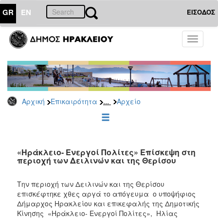
GR
EN
ΕΙΣΟΔΟΣ
ΕΠΙΚΑΙΡΟΤΗΤΑ
Toggle
navigati
Δημοτικές
Παρατάξεις
Αρχείο
...
Αρχική
Επικαιρότητα
Αρχείο
ΔΗΜΟΤΗΣ
ΕΠΙΣΚΕΠΤΗΣ
«Ηράκλειο- Ενεργοί Πολίτες» Επίσκεψη στη
περιοχή των Δειλινών και της Θερίσου
ΗΡΑΚΛΕΙΟ
ΓΙΑ...
Την περιοχή των Δειλινών και της Θερίσου
επισκέφτηκε χθες αργά το απόγευμα ο υποψήφιος
Δήμαρχος Ηρακλείου και επικεφαλής της Δημοτικής
Κίνησης «Ηράκλειο- Ενεργοί Πολίτες», Ηλίας