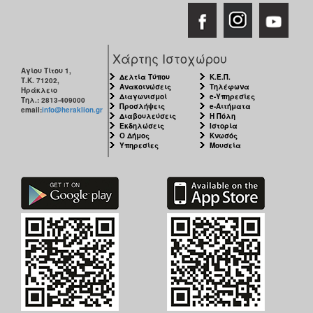
Χάρτης Ιστοχώρου
Αγίου Τίτου 1,
Δελτία Τύπου
Κ.Ε.Π.
Τ.Κ. 71202,
Ανακοινώσεις
Τηλέφωνα
Ηράκλειο
Διαγωνισμοί
e-Υπηρεσίες
Τηλ.: 2813-409000
Προσλήψεις
e-Αιτήματα
email:
info@heraklion.gr
Διαβουλεύσεις
Η Πόλη
Εκδηλώσεις
Ιστορία
Ο Δήμος
Κνωσός
Υπηρεσίες
Μουσεία