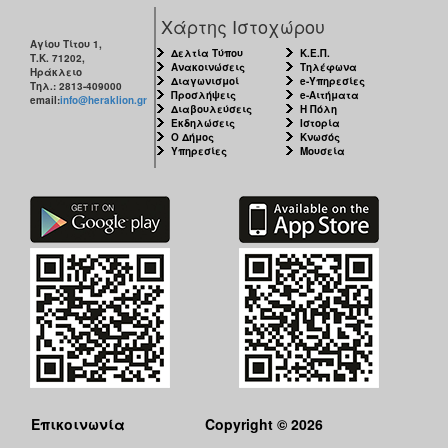
Χάρτης Ιστοχώρου
Αγίου Τίτου 1,
Δελτία Τύπου
Κ.Ε.Π.
Τ.Κ. 71202,
Ανακοινώσεις
Τηλέφωνα
Ηράκλειο
Διαγωνισμοί
e-Υπηρεσίες
Τηλ.: 2813-409000
Προσλήψεις
e-Αιτήματα
email:
info@heraklion.gr
Διαβουλεύσεις
Η Πόλη
Εκδηλώσεις
Ιστορία
Ο Δήμος
Κνωσός
Υπηρεσίες
Μουσεία
Επικοινωνία
Copyright © 2026