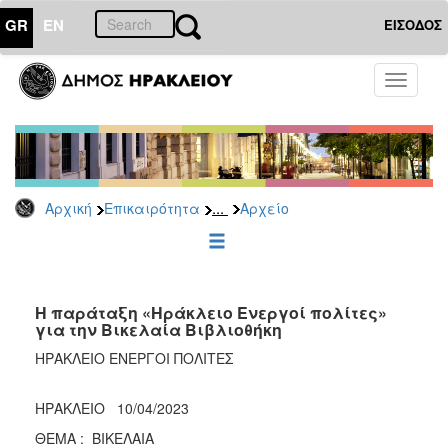
GR
EN
ΕΙΣΟΔΟΣ
ΕΠΙΚΑΙΡΟΤΗΤΑ
Toggle
navigati
Δημοτικές
Παρατάξεις
Αρχείο
...
Αρχική
Επικαιρότητα
Αρχείο
ΔΗΜΟΤΗΣ
ΕΠΙΣΚΕΠΤΗΣ
Η παράταξη «Ηράκλειο Ενεργοί πολίτες»
για την Βικελαία Βιβλιοθήκη
ΗΡΑΚΛΕΙΟ
ΗΡΑΚΛΕΙΟ ΕΝΕΡΓΟΙ ΠΟΛΙΤΕΣ
ΓΙΑ...
HΡΑΚΛΕΙΟ 10/04/2023
ΘΕΜΑ : ΒΙΚΕΛΑΙΑ