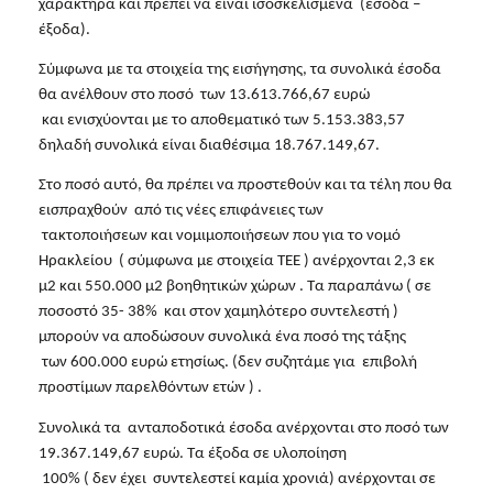
χαρακτήρα και πρέπει να είναι ισοσκελισμένα  (έσοδα –
έξοδα).
Σύμφωνα με τα στοιχεία της εισήγησης, τα συνολικά έσοδα 
θα ανέλθουν στο ποσό  των 13.613.766,67 ευρώ

 και ενισχύονται με το αποθεματικό των 5.153.383,57  
δηλαδή συνολικά είναι διαθέσιμα 18.767.149,67.
Στο ποσό αυτό, θα πρέπει να προστεθούν και τα τέλη που θα 
εισπραχθούν  από τις νέες επιφάνειες των

 τακτοποιήσεων και νομιμοποιήσεων που για το νομό 
Ηρακλείου  ( σύμφωνα με στοιχεία ΤΕΕ ) ανέρχονται 2,3 εκ 
μ2 και 550.000 μ2 βοηθητικών χώρων . Τα παραπάνω ( σε 
ποσοστό 35- 38%  και στον χαμηλότερο συντελεστή ) 
μπορούν να αποδώσουν συνολικά ένα ποσό της τάξης

 των 600.000 ευρώ ετησίως. (δεν συζητάμε για  επιβολή 
προστίμων παρελθόντων ετών ) .  
Συνολικά τα  ανταποδοτικά έσοδα ανέρχονται στο ποσό των  
19.367.149,67 ευρώ. Τα έξοδα σε υλοποίηση

 100% ( δεν έχει  συντελεστεί καμία χρονιά) ανέρχονται σε 