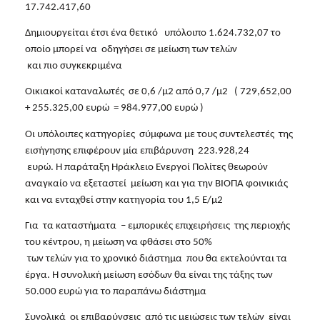
17.742.417,60
Δημιουργείται έτσι ένα θετικό   υπόλοιπο 1.624.732,07 το 
οποίο μπορεί να  οδηγήσει σε μείωση των τελών

 και πιο συγκεκριμένα 
Οικιακοί καταναλωτές  σε 0,6 /μ2 από 0,7 /μ2   ( 729,652,00 
+ 255.325,00 ευρώ  = 984.977,00 ευρώ ) 
Οι υπόλοιπες κατηγορίες  σύμφωνα με τους συντελεστές  της 
εισήγησης επιφέρουν μία επιβάρυνση  223.928,24

 ευρώ. Η παράταξη Ηράκλειο Ενεργοί Πολίτες θεωρούν 
αναγκαίο να εξεταστεί  μείωση και για την ΒΙΟΠΑ φοινικιάς 
και να ενταχθεί στην κατηγορία του 1,5 Ε/μ2 
Για  τα καταστήματα  – εμπορικές επιχειρήσεις  της περιοχής 
του κέντρου, η μείωση να φθάσει στο 50%

 των τελών για το χρονικό διάστημα  που θα εκτελούνται τα 
έργα. Η συνολική μείωση εσόδων θα είναι της τάξης των 
50.000 ευρώ για το παραπάνω διάστημα 
Συνολικά  οι επιβαρύνσεις  από τις μειώσεις των τελών  είναι 