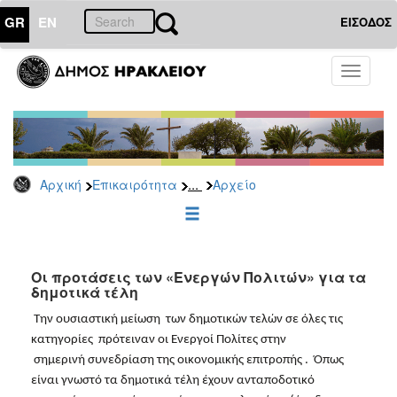
GR
EN
ΕΙΣΟΔΟΣ
ΕΠΙΚΑΙΡΟΤΗΤΑ
Toggle
navigati
Δημοτικές
Παρατάξεις
Αρχείο
...
Αρχική
Επικαιρότητα
Αρχείο
ΔΗΜΟΤΗΣ
ΕΠΙΣΚΕΠΤΗΣ
Οι προτάσεις των «Ενεργών Πολιτών» για τα
δημοτικά τέλη
ΗΡΑΚΛΕΙΟ
 Την ουσιαστική μείωση  των δημοτικών τελών σε όλες τις 
ΓΙΑ...
κατηγορίες  πρότειναν οι Ενεργοί Πολίτες στην

 σημερινή συνεδρίαση της οικονομικής επιτροπής .  Όπως 
είναι γνωστό τα δημοτικά τέλη έχουν ανταποδοτικό 