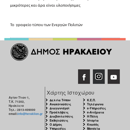
Το  γραφείο τύπου των Ενεργών Πολιτών 
Χάρτης Ιστοχώρου
Αγίου Τίτου 1,
Δελτία Τύπου
Κ.Ε.Π.
Τ.Κ. 71202,
Ανακοινώσεις
Τηλέφωνα
Ηράκλειο
Διαγωνισμοί
e-Υπηρεσίες
Τηλ.: 2813-409000
Προσλήψεις
e-Αιτήματα
email:
info@heraklion.gr
Διαβουλεύσεις
Η Πόλη
Εκδηλώσεις
Ιστορία
Ο Δήμος
Κνωσός
Υπηρεσίες
Μουσεία