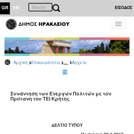
GR
EN
ΕΙΣΟΔΟΣ
ΕΠΙΚΑΙΡΟΤΗΤΑ
Toggle
navigati
Δημοτικές
Παρατάξεις
Αρχείο
...
Αρχική
Επικαιρότητα
Αρχείο
ΔΗΜΟΤΗΣ
ΕΠΙΣΚΕΠΤΗΣ
Συνάντηση των Ενεργών Πολιτών με τον
Πρύτανη του ΤΕΙ Κρήτης
ΗΡΑΚΛΕΙΟ
ΓΙΑ...
ΔΕΛΤΙΟ ΤΥΠΟΥ
Ηράκλειο 28-1-2019