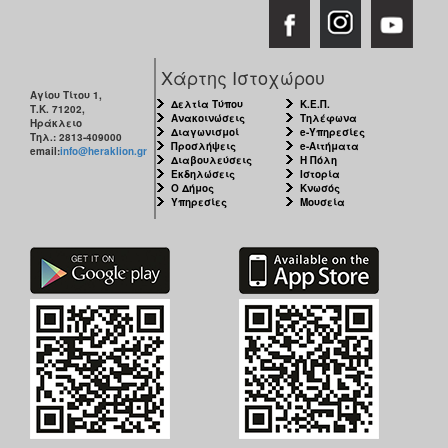
Χάρτης Ιστοχώρου
Αγίου Τίτου 1,
Δελτία Τύπου
Κ.Ε.Π.
Τ.Κ. 71202,
Ανακοινώσεις
Τηλέφωνα
Ηράκλειο
Διαγωνισμοί
e-Υπηρεσίες
Τηλ.: 2813-409000
Προσλήψεις
e-Αιτήματα
email:
info@heraklion.gr
Διαβουλεύσεις
Η Πόλη
Εκδηλώσεις
Ιστορία
Ο Δήμος
Κνωσός
Υπηρεσίες
Μουσεία