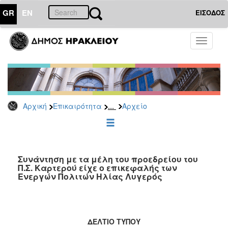
GR
EN
ΕΙΣΟΔΟΣ
ΕΠΙΚΑΙΡΟΤΗΤΑ
Toggle
navigati
Δημοτικές
Παρατάξεις
Αρχείο
...
Αρχική
Επικαιρότητα
Αρχείο
ΔΗΜΟΤΗΣ
ΕΠΙΣΚΕΠΤΗΣ
Συνάντηση με τα μέλη του προεδρείου του
Π.Σ. Καρτερού είχε ο επικεφαλής των
Ενεργών Πολιτών Ηλίας Λυγερός
ΗΡΑΚΛΕΙΟ
ΓΙΑ...
ΔΕΛΤΙΟ ΤΥΠΟΥ