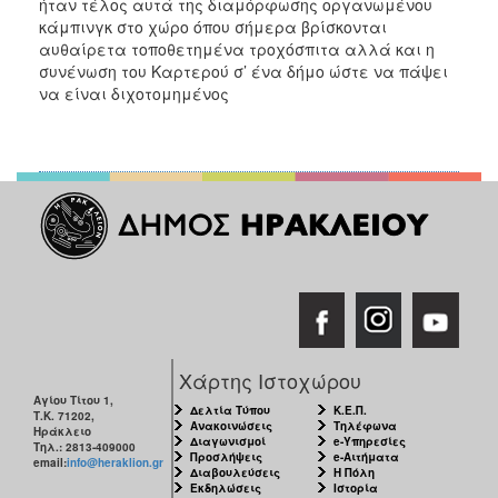
ήταν τέλος αυτά της διαμόρφωσης οργανωμένου
κάμπινγκ στο χώρο όπου σήμερα βρίσκονται
αυθαίρετα τοποθετημένα τροχόσπιτα αλλά και η
συνένωση του Καρτερού σ’ ένα δήμο ώστε να πάψει
να είναι διχοτομημένος
Χάρτης Ιστοχώρου
Αγίου Τίτου 1,
Δελτία Τύπου
Κ.Ε.Π.
Τ.Κ. 71202,
Ανακοινώσεις
Τηλέφωνα
Ηράκλειο
Διαγωνισμοί
e-Υπηρεσίες
Τηλ.: 2813-409000
Προσλήψεις
e-Αιτήματα
email:
info@heraklion.gr
Διαβουλεύσεις
Η Πόλη
Εκδηλώσεις
Ιστορία