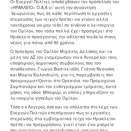
Οι Ενεργοί Πολίτες αποδέχθηκαν την πρόσκληση του
«ΗΡΑΚΛΕΙΟ» Ο.Α.Α γι’ αυτή την συνάντηση
θεωρώντας πως σε κάθε περίπτωση οι εργασίες
στερέωσης των τειχών πρέπει να γίνουν αλλά
ταυτόχρονα να μην τεθεί σε κίνδυνο η λειτουργία
του Ομίλου, που τόσα πολλά έχει προσφέρει στο
Ηράκλειο προάγοντας την αθλητική παιδεία στους
νέους για πάνω από 90 χρόνια.
Ο πρόεδρος του Ομίλου Μιχάλης Δελάκης και τα
μέλη του ΔΣ του ενημέρωσαν τον κ Λυγερό και τους
υποψήφιους δημοτικούς συμβούλους που τον
συνόδευσαν, Γιώργο Βασιλειάδη, Γιάννη Νεονάκη
και Μαρία Καλουδιώτη, για τις παρεμβάσεις που
προγραμματίζονται στο Ορεκιόνε του Προμαχώνα
Σαμπιονάρα και του ευθυγράμμου τμήματος, κατά
μήκος της οδού Μποφώρ, οι οποίες επηρεάζουν τη
λειτουργία γηπέδων του Ομίλου.
Τόσο ο κ Λυγερός όσο και τα υπόλοιπα στελέχη των
Ενεργών Πολιτών επεσήμαναν πως οι εργασίες
στερέωσης στα εμβληματικά τείχη του Ηρακλείου
πρέπει να προχωρήσουν, γιατί είναι ένα μνημείο
που οφείλουμε να παραδώσουμε ακέραιο στις