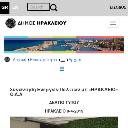
GR
EN
ΕΙΣΟΔΟΣ
ΕΠΙΚΑΙΡΟΤΗΤΑ
Toggle
navigati
Δημοτικές
Παρατάξεις
Αρχείο
...
Αρχική
Επικαιρότητα
Αρχείο
ΔΗΜΟΤΗΣ
ΕΠΙΣΚΕΠΤΗΣ
Συνάντηση Ενεργών Πολιτών με «ΗΡΑΚΛΕΙΟ»
Ο.Α.Α
ΗΡΑΚΛΕΙΟ
ΔΕΛΤΙΟ ΤΥΠΟΥ
ΓΙΑ...
ΗΡΑΚΛΕΙΟ 9-4-2019