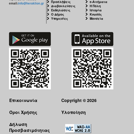
Προσλήψεις
e-Αιτήματα
email:
info@heraklion.gr
Διαβουλεύσεις
Η Πόλη
Εκδηλώσεις
Ιστορία
Ο Δήμος
Κνωσός
Υπηρεσίες
Μουσεία
Επικοινωνία
Copyright © 2026
Όροι Χρήσης
Υλοποίηση
Δήλωση
Προσβασιμότητας