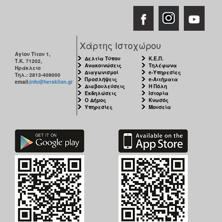
Χάρτης Ιστοχώρου
Αγίου Τίτου 1,
Δελτία Τύπου
Κ.Ε.Π.
Τ.Κ. 71202,
Ανακοινώσεις
Τηλέφωνα
Ηράκλειο
Διαγωνισμοί
e-Υπηρεσίες
Τηλ.: 2813-409000
Προσλήψεις
e-Αιτήματα
email:
info@heraklion.gr
Διαβουλεύσεις
Η Πόλη
Εκδηλώσεις
Ιστορία
Ο Δήμος
Κνωσός
Υπηρεσίες
Μουσεία