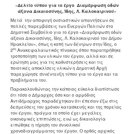
«
Δελτίο τύπου για το έργο Διαμόρφωση οδών
άξονα Δικαιοσύνης, Ίδης, Λ. Καλοκαιρινού
»
Μετά την αποφυγή ουσιαστικών απαντήσεων σε
πολλές παρεμβάσεις των Ενεργών Πολιτών στο
Δημοτικό Συμβούλιο για το έργο «Διαμόρφωση οδών
άξονα Δικαιοσύνης, Ίδης, Λ. Καλοκαιρινού του Δήμου
Ηρακλείου», όπως η κοπή των δέντρων στην Ίδης, ο
ος
2
Ανακεφαλαιωτικός πίνακας όπου παρατηρήθηκε
τροποποίηση των υλικών του έργου, αλλά και σε
ερώτηση μας για τις καθυστερήσεις και τις
ποιοτικές αποκλίσεις υλικών η Δημοτική Αρχή
παρεχώρησε συνέντευξη τύπου για το έργο και τα
προβλήματα του.
Παρακολουθώντας την κάποιος εύκολα διαπίστωσε
ότι τόσο ο Δήμαρχος όσο και ο αρμόδιος
Αντιδήμαρχος παραδέχτηκαν ότι έπεσαν έξω στις
δεσμεύσεις του χρόνου κατασκευής και της πορείας
του έργου, πράγμα το οποίο έχει μεγάλες
οικονομικές επιπτώσεις, ενώ ως δικαιολογία
ειπώθηκε η τήρηση του συνολικού
χρονοδιαγράμματος του έργου. Ο ορθός αρχικός