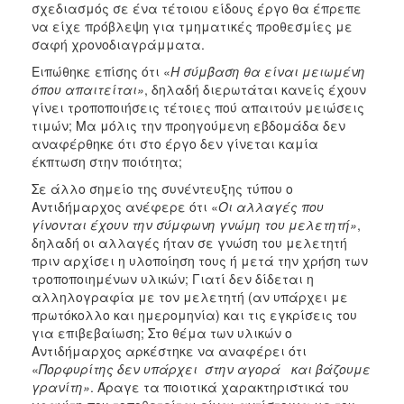
σχεδιασμός σε ένα τέτοιου είδους έργο θα έπρεπε
να είχε πρόβλεψη για τμηματικές προθεσμίες με
σαφή χρονοδιαγράμματα.
Ειπώθηκε επίσης ότι «
Η σύμβαση θα είναι μειωμένη
όπου απαιτείται»
, δηλαδή διερωτάται κανείς έχουν
γίνει τροποποιήσεις τέτοιες πού απαιτούν μειώσεις
τιμών; Μα μόλις την προηγούμενη εβδομάδα δεν
αναφέρθηκε ότι στο έργο δεν γίνεται καμία
έκπτωση στην ποιότητα;
Σε άλλο σημείο της συνέντευξης τύπου ο
Αντιδήμαρχος ανέφερε ότι «
Οι αλλαγές που
γίνονται έχουν την σύμφωνη γνώμη του μελετητή»
,
δηλαδή οι αλλαγές ήταν σε γνώση του μελετητή
πριν αρχίσει η υλοποίηση τους ή μετά την χρήση των
τροποποιημένων υλικών; Γιατί δεν δίδεται η
αλληλογραφία με τον μελετητή (αν υπάρχει με
πρωτόκολλο και ημερομηνία) και τις εγκρίσεις του
για επιβεβαίωση; Στο θέμα των υλικών ο
Αντιδήμαρχος αρκέστηκε να αναφέρει ότι
«
Πορφυρίτης δεν υπάρχει στην αγορά και βάζουμε
γρανίτη»
. Άραγε τα ποιοτικά χαρακτηριστικά του