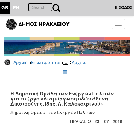
GR
EN
ΕΙΣΟΔΟΣ
ΕΠΙΚΑΙΡΟΤΗΤΑ
Toggle
navigati
Δημοτικές
Παρατάξεις
Αρχείο
...
Αρχική
Επικαιρότητα
Αρχείο
ΔΗΜΟΤΗΣ
ΕΠΙΣΚΕΠΤΗΣ
Η Δημοτική Ομάδα των Ενεργών Πολιτών
για το έργο «Διαμόρφωση οδών άξονα
Δικαιοσύνης, Ίδης, Λ. Καλοκαιρινού»
ΗΡΑΚΛΕΙΟ
ΓΙΑ...
Δημοτική Ομάδα των Ενεργών Πολιτών
ΗΡΑΚΛΕΙΟ 23 – 07 - 2018