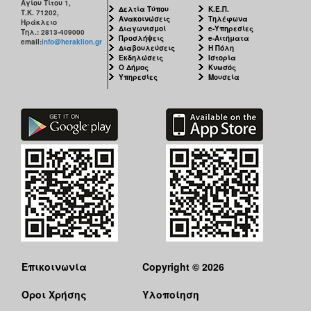
Αγίου Τίτου 1,
Δελτία Τύπου
Κ.Ε.Π.
Τ.Κ. 71202,
Ανακοινώσεις
Τηλέφωνα
Ηράκλειο
Διαγωνισμοί
e-Υπηρεσίες
Τηλ.: 2813-409000
Προσλήψεις
e-Αιτήματα
email:
info@heraklion.gr
Διαβουλεύσεις
Η Πόλη
Εκδηλώσεις
Ιστορία
Ο Δήμος
Κνωσός
Υπηρεσίες
Μουσεία
Επικοινωνία
Copyright © 2026
Όροι Χρήσης
Υλοποίηση