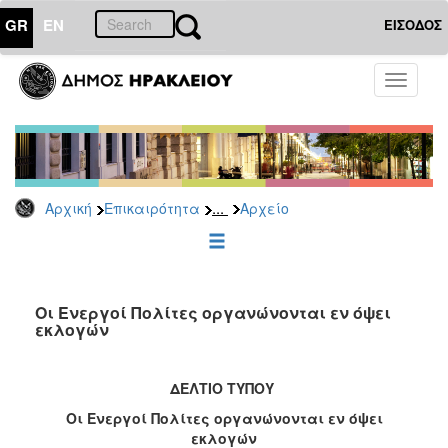
GR
EN
ΕΙΣΟΔΟΣ
ΕΠΙΚΑΙΡΟΤΗΤΑ
Toggle
navigati
Δημοτικές
Παρατάξεις
Αρχείο
...
Αρχική
Επικαιρότητα
Αρχείο
ΔΗΜΟΤΗΣ
ΕΠΙΣΚΕΠΤΗΣ
Οι Ενεργοί Πολίτες οργανώνονται εν όψει
εκλογών
ΗΡΑΚΛΕΙΟ
ΓΙΑ...
ΔΕΛΤΙΟ ΤΥΠΟΥ
Οι Ενεργοί Πολίτες οργανώνονται εν όψει
εκλογών