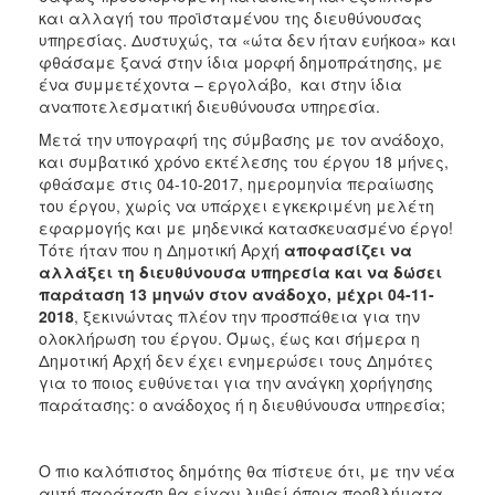
και αλλαγή του προϊσταμένου της διευθύνουσας
υπηρεσίας. Δυστυχώς, τα «ώτα δεν ήταν ευήκοα» και
φθάσαμε ξανά στην ίδια μορφή δημοπράτησης, με
ένα συμμετέχοντα – εργολάβο, και στην ίδια
αναποτελεσματική διευθύνουσα υπηρεσία.
Μετά την υπογραφή της σύμβασης με τον ανάδοχο,
και συμβατικό χρόνο εκτέλεσης του έργου 18 μήνες,
φθάσαμε στις 04-10-2017, ημερομηνία περαίωσης
του έργου, χωρίς να υπάρχει εγκεκριμένη μελέτη
εφαρμογής και με μηδενικά κατασκευασμένο έργο!
Τότε ήταν που η Δημοτική Αρχή
αποφασίζει να
αλλάξει τη διευθύνουσα υπηρεσία
και να δώσει
παράταση 13 μηνών στον ανάδοχο, μέχρι 04-11-
2018
, ξεκινώντας πλέον την προσπάθεια για την
ολοκλήρωση του έργου. Όμως, έως και σήμερα η
Δημοτική Αρχή δεν έχει ενημερώσει τους Δημότες
για το ποιος ευθύνεται για την ανάγκη χορήγησης
παράτασης: ο ανάδοχος ή η διευθύνουσα υπηρεσία;
Ο πιο καλόπιστος δημότης θα πίστευε ότι, με την νέα
αυτή παράταση θα είχαν λυθεί όποια προβλήματα