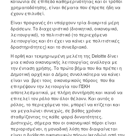
κοινωνία σε επίπεδο καθημερινότητας και οι τρόποι
χρηματοδότησης, είναι θέματα που έπρεπε ήδη να
έχουν επιλυθεί.
Είναι προφανές ότι υπάρχουν τρία διακριτά μέρη
δράσεων. Το διαχειριστικό (διοικητικό, οικονομικό,
λειτουργικό), το πολιτιστικό (το περιεχόμενο
λειτουργίας και ότι έχει να κάνει με πολιτιστικές
δραστηριότητες) και το συνεδριακό.
Η ορθή και τεκμηριωμένη μελέτη της Deloitte δίνει
μια εικόνα οικονομικής λειτουργίας ανάλογα με
την ένταση χρήσης. Το πρώτο βήμα που θα πρέπει η
Δημοτική αρχή και ο Δήμος συνολικότερα να κάνει
είναι να βρει τους οικονομικούς πόρους που θα
επιτρέψουν την λειτουργία του ΠΣΚΗ
αποτελεσματικά, με πλήρη συντήρηση και ικανό να
επιτελεί τον ρόλο που όλοι θέλουν. Και αυτός ο
ρόλος, το περιεχόμενο του, μπορεί να κτίζεται και
να μεγαλώνει συνεχώς, σε βάθος χρόνου
σταθμίζοντας τις κάθε φορά δυνατότητες.
Δυστυχώς, σήμερα που οι οικονομικοί πόροι είναι
περιορισμένοι, η μοναδική λύση που διαφαίνεται
είναι η διάθεση οικονομικών πόρων (κερδών) από την