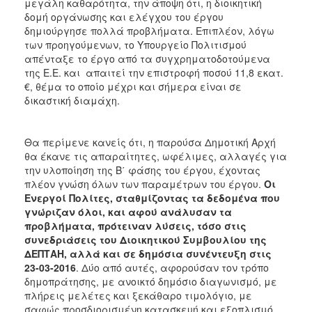
μεγάλη καθαρότητα, την άποψη ότι, η διοικητική
δομή οργάνωσης και ελέγχου του έργου
δημιούργησε πολλά προβλήματα. Επιπλέον, λόγω
των προηγούμενων, το Υπουργείο Πολιτισμού
απένταξε το έργο από τα συγχρηματοδοτούμενα
της Ε.Ε. και απαιτεί την επιστροφή ποσού 11,8 εκατ.
€, θέμα το οποίο μέχρι και σήμερα είναι σε
δικαστική διαμάχη.
Θα περίμενε κανείς ότι, η παρούσα Δημοτική Αρχή
θα έκανε τις απαραίτητες, ωφέλιμες, αλλαγές για
την υλοποίηση της Β΄ φάσης του έργου, έχοντας
πλέον γνώση όλων των παραμέτρων του έργου.
Οι
Ενεργοί Πολίτες, σταθμίζοντας τα δεδομένα που
γνώριζαν όλοι, και αφού ανάλυσαν τα
προβλήματα, πρότειναν λύσεις, τόσο στις
συνεδριάσεις του Διοικητικού Συμβουλίου της
ΔΕΠΤΑΗ, αλλά και σε δημόσια συνέντευξη στις
23-03-2016
. Δύο από αυτές, αφορούσαν τον τρόπο
δημοπράτησης, με ανοικτό δημόσιο διαγωνισμό, με
πλήρεις μελέτες και ξεκάθαρο τιμολόγιο, με
σαφώς προσδιορισμένη κατασκευή και εξοπλισμό