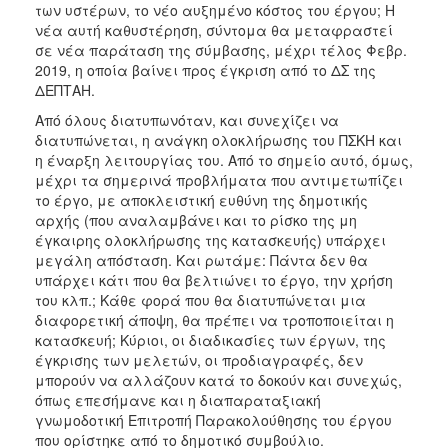
των υστέρων, το νέο αυξημένο κόστος του έργου; Η
νέα αυτή καθυστέρηση, σύντομα θα μεταφραστεί
σε νέα παράταση της σύμβασης, μέχρι τέλος Φεβρ.
2019, η οποία βαίνει προς έγκριση από το ΔΣ της
ΔΕΠΤΑΗ.
Από όλους διατυπωνόταν, και συνεχίζει να
διατυπώνεται, η ανάγκη ολοκλήρωσης του ΠΣΚΗ και
η έναρξη λειτουργίας του. Από το σημείο αυτό, όμως,
μέχρι τα σημερινά προβλήματα που αντιμετωπίζει
το έργο, με αποκλειστική ευθύνη της δημοτικής
αρχής (που αναλαμβάνει και το ρίσκο της μη
έγκαιρης ολοκλήρωσης της κατασκευής) υπάρχει
μεγάλη απόσταση. Και ρωτάμε: Πάντα δεν θα
υπάρχει κάτι που θα βελτιώνει το έργο, την χρήση
του κλπ.; Κάθε φορά που θα διατυπώνεται μια
διαφορετική άποψη, θα πρέπει να τροποποιείται η
κατασκευή; Κύριοι, οι διαδικασίες των έργων, της
έγκρισης των μελετών, οι προδιαγραφές, δεν
μπορούν να αλλάζουν κατά το δοκούν και συνεχώς,
όπως επεσήμανε και η διαπαραταξιακή
γνωμοδοτική Επιτροπή Παρακολούθησης του έργου
που ορίστηκε από το δημοτικό συμβούλιο.