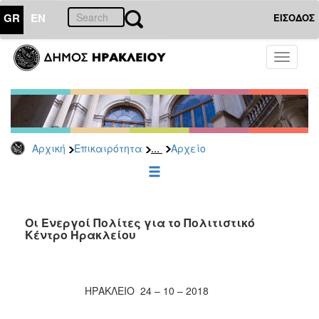
GR
EN
ΕΙΣΟΔΟΣ
ΕΠΙΚΑΙΡΟΤΗΤΑ
Toggle
navigati
Δημοτικές
Παρατάξεις
Αρχείο
...
Αρχική
Επικαιρότητα
Αρχείο
ΔΗΜΟΤΗΣ
ΕΠΙΣΚΕΠΤΗΣ
Οι Ενεργοί Πολίτες για το Πολιτιστικό
Κέντρο Ηρακλείου
ΗΡΑΚΛΕΙΟ
ΓΙΑ...
ΗΡΑΚΛΕΙΟ 24 – 10 – 2018