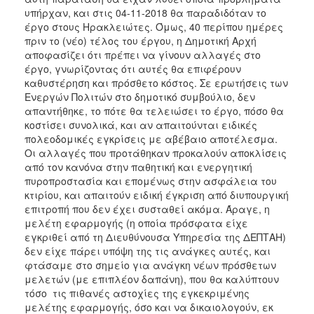
υπήρχαν, και στις 04-11-2018 θα παραδιδόταν το
έργο στους Ηρακλειώτες. Όμως, 40 περίπου ημέρες
πριν το (νέο) τέλος του έργου, η Δημοτική Αρχή
αποφασίζει ότι πρέπει να γίνουν αλλαγές στο
έργο, γνωρίζοντας ότι αυτές θα επιφέρουν
καθυστέρηση και πρόσθετο κόστος. Σε ερωτήσεις των
Ενεργών Πολιτών στο δημοτικό συμβούλιο, δεν
απαντήθηκε, το πότε θα τελειώσει το έργο, πόσο θα
κοστίσει συνολικά, και αν απαιτούνται ειδικές
πολεοδομικές εγκρίσεις με αβέβαιο αποτέλεσμα.
Οι αλλαγές που προτάθηκαν προκαλούν αποκλίσεις
από τον κανόνα στην παθητική και ενεργητική
πυροπροστασία και επομένως στην ασφάλεια του
κτιρίου, και απαιτούν ειδική έγκριση από διυπουργική
επιτροπή που δεν έχει συσταθεί ακόμα. Άραγε, η
μελέτη εφαρμογής (η οποία πρόσφατα είχε
εγκριθεί από τη Διευθύνουσα Υπηρεσία της ΔΕΠΤΑΗ)
δεν είχε πάρει υπόψη της τις ανάγκες αυτές, και
φτάσαμε στο σημείο για ανάγκη νέων πρόσθετων
μελετών (με επιπλέον δαπάνη), που θα καλύπτουν
τόσο τις πιθανές αστοχίες της εγκεκριμένης
μελέτης εφαρμογής, όσο και να δικαιολογούν, εκ