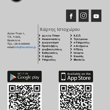
Χάρτης Ιστοχώρου
Αγίου Τίτου 1,
Δελτία Τύπου
Κ.Ε.Π.
Τ.Κ. 71202,
Ανακοινώσεις
Τηλέφωνα
Ηράκλειο
Διαγωνισμοί
e-Υπηρεσίες
Τηλ.: 2813-409000
Προσλήψεις
e-Αιτήματα
email:
info@heraklion.gr
Διαβουλεύσεις
Η Πόλη
Εκδηλώσεις
Ιστορία
Ο Δήμος
Κνωσός
Υπηρεσίες
Μουσεία