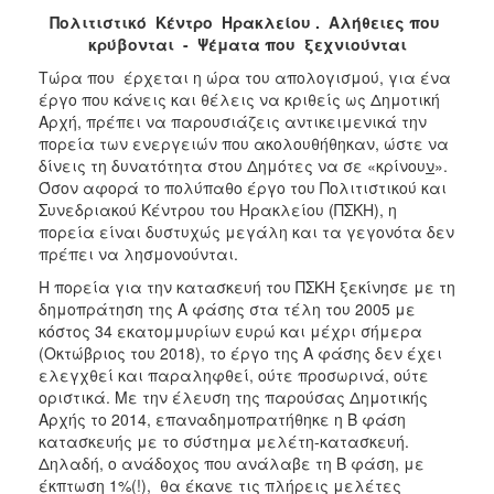
Πολιτιστικό Κέντρο Ηρακλείου . Αλήθειες που
κρύβονται - Ψέματα που ξεχνιούνται
Τώρα που έρχεται η ώρα του απολογισμού, για ένα
έργο που κάνεις και θέλεις να κριθείς ως Δημοτική
Αρχή, πρέπει να παρουσιάζεις αντικειμενικά την
πορεία των ενεργειών που ακολουθήθηκαν, ώστε να
δίνεις τη δυνατότητα στου Δημότες να σε «κρίνου
ν
».
Όσον αφορά το πολύπαθο έργο του Πολιτιστικού και
Συνεδριακού Κέντρου του Ηρακλείου (ΠΣΚΗ), η
πορεία είναι δυστυχώς μεγάλη και τα γεγονότα δεν
πρέπει να λησμονούνται.
Η πορεία για την κατασκευή του ΠΣΚΗ ξεκίνησε με τη
δημοπράτηση της Α φάσης στα τέλη του 2005 με
κόστος 34 εκατομμυρίων ευρώ και μέχρι σήμερα
(Οκτώβριος του 2018), το έργο της Α φάσης δεν έχει
ελεγχθεί και παραληφθεί, ούτε προσωρινά, ούτε
οριστικά. Με την έλευση της παρούσας Δημοτικής
Αρχής το 2014, επαναδημοπρατήθηκε η Β φάση
κατασκευής με το σύστημα μελέτη-κατασκευή.
Δηλαδή, ο ανάδοχος που ανάλαβε τη Β φάση, με
έκπτωση 1%(!), θα έκανε τις πλήρεις μελέτες