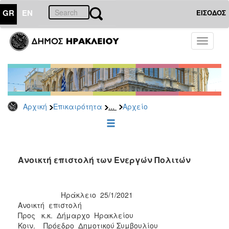
GR
EN
ΕΙΣΟΔΟΣ
ΕΠΙΚΑΙΡΟΤΗΤΑ
Toggle
navigati
Δημοτικές
Παρατάξεις
Αρχείο
...
Αρχική
Επικαιρότητα
Αρχείο
ΔΗΜΟΤΗΣ
ΕΠΙΣΚΕΠΤΗΣ
Ανοικτή επιστολή των Ενεργών Πολιτών
ΗΡΑΚΛΕΙΟ
ΓΙΑ...
Ηράκλειο 25/1/2021
Ανοικτή επιστολή
Προς κ.κ. Δήμαρχο Ηρακλείου
Κοιν. Πρόεδρο Δημοτικού Συμβουλίου