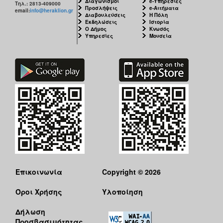
Διαγωνισμοί
e-Υπηρεσίες
Τηλ.: 2813-409000
Προσλήψεις
e-Αιτήματα
email:
info@heraklion.gr
Διαβουλεύσεις
Η Πόλη
Εκδηλώσεις
Ιστορία
Ο Δήμος
Κνωσός
Υπηρεσίες
Μουσεία
Επικοινωνία
Copyright © 2026
Όροι Χρήσης
Υλοποίηση
Δήλωση
Προσβασιμότητας