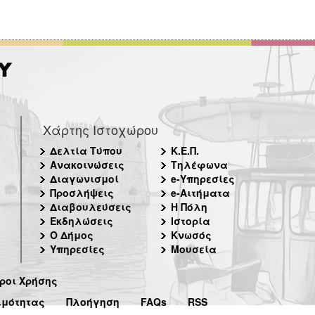
Χάρτης Ιστοχώρου
Δελτία Τύπου
Κ.Ε.Π.
Ανακοινώσεις
Τηλέφωνα
Διαγωνισμοί
e-Υπηρεσίες
Προσλήψεις
e-Αιτήματα
Διαβουλεύσεις
Η Πόλη
Εκδηλώσεις
Ιστορία
Ο Δήμος
Κνωσός
Υπηρεσίες
Μουσεία
ροι Χρήσης
ιμότητας
Πλοήγηση
FAQs
RSS