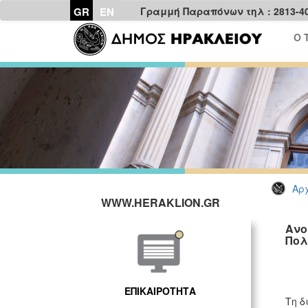
GR
EN
Γραμμή Παραπόνων τηλ : 2813-4
Ο 
Αρχ
WWW.HERAKLION.GR
Ανο
Πολ
ΕΠΙΚΑΙΡΟΤΗΤΑ
Τη δ