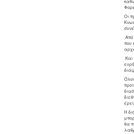
καθώ
Φορέ
Οι π
Κνωσ
συνέ
Από 
που 
αρχα
Και 
ευρή
διάφ
Όλον
προτ
διασ
διεθ
έρευ
Η δι
μπορ
θα π
λαθρ