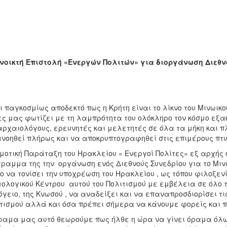
νοικτή Επιστολή «Ενεργών Πολιτών» για διοργάνωση Διεθν
Ηράκλε
ι παγκοσμίως αποδεκτό πως η Κρήτη είναι το λίκνο του Μινωικού
ς μας φωτίζει με τη λαμπρότητα του ολόκληρο τον κόσμο εξ
αρχαιολόγους, ερευνητές και μελετητές σε όλα τα μήκη και π
νοηθεί πλήρως και να αποκρυπτογραφηθεί στις επιμέρους πτυ
μοτική Παράταξη του Ηρακλείου « Ενεργοί Πολίτες» εξ αρχής
ραμμα της την οργάνωση ενός Διεθνούς Συνεδρίου για το Μινω
ο να τονίσει την υποχρέωση του Ηρακλείου , ως τόπου φιλοξεν
ολογικού Κέντρου αυτού του Πολιτισμού με εμβέλεια σε όλο τ
γειο, της Κνωσού , να αναδείξει και να επαναπροσδιορίσει τι
τισμού αλλά και όσα πρέπει σήμερα να κάνουμε φορείς και πο
ραμα μας αυτό θεωρούμε πως ήλθε η ώρα να γίνει όραμα όλω