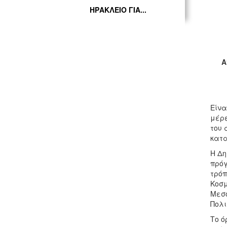
ΗΡΑΚΛΕΙΟ ΓΙΑ...
Α
Είνα
μέρε
του 
κατα
Η Δη
πρόγ
τρόπ
Κοσμ
Μεσό
Πολι
Το ό