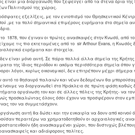
ς είναι μια διοργάνωση που ξεφεύγει από τα στενά όρια της 
ων Πολιτισμού της χώρας.
ρόσφατες εξελίξεις, με τον εντοπισμό του Θρησκευτικού Κέντ
ού ,με τα πολύ σημαντικά επιμέρους ευρήματα στο σημείο αυτ
δριο.
το 1878, που έγιναν οι πρώτες ανασκαφές στην Κνωσό, από το
είχαμε τις πιο εκτεταμένες από το sir Arthour Evans, η Κνωσό
ιολογικά ευρήματα και στοιχεία.
δεν είναι μόνο αυτή. Σε πάρα πολλά άλλα σημεία της Κρήτη
ματα της ίδιας περιόδου κι ακόμα περισσότερα σημεία όπου
οροι λόγοι, κυρίως οικονομικοί, δεν επιτρέπουν μέχρι σήμερα
 αυτό το θησαυρό παλαιών και νέων δεδομένων θα μπορούσαμ
είνουμε να διοργανωθεί στο Ηράκλειο σε πρώτη φάση καθώς 
τήματα οργάνωση του και σε άλλες πόλεις της Κρήτης- να το
νώς προσκαλώντας όλους όσοι έχουν να προσφέρουν στον εμπλ
νας του να συμμετάσχουν.
οργάνωση αυτή θα δώσει και την ευκαιρία να δουν από κοινού ό
ούσαν περαιτέρω να χρηματοδοτηθούν οι αρχαιολογικές ανα
ροστατευθούν ήδη ανασκαμμένοι χώροι, που δυστυχώς βλέπου
ανασκαφείς και αδιάφορους πολίτες.