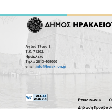
Αγίου Τίτου 1,
Τ.Κ. 71202,
Ηράκλειο
Τηλ.: 2813-409000
email:
info@heraklion.gr
Επικοινωνία
Ό
Δήλωση Προσβασ