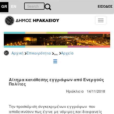
GR
EN
ΕΙΣΟΔΟΣ
ΕΠΙΚΑΙΡΟΤΗΤΑ
Toggle
navigati
Δημοτικές
Παρατάξεις
Αρχείο
...
Αρχική
Επικαιρότητα
Αρχείο
ΔΗΜΟΤΗΣ
ΕΠΙΣΚΕΠΤΗΣ
Aίτημα κατάθεσης εγγράφων από Ενεργούς
Πολίτες
ΗΡΑΚΛΕΙΟ
Ηράκλειο 14/11/2018
ΓΙΑ...
Την προσκόμιση συγκεκριμένων εγγράφων που
αποδεικνύουν πως έγινε με νόμιμες και διαφανείς