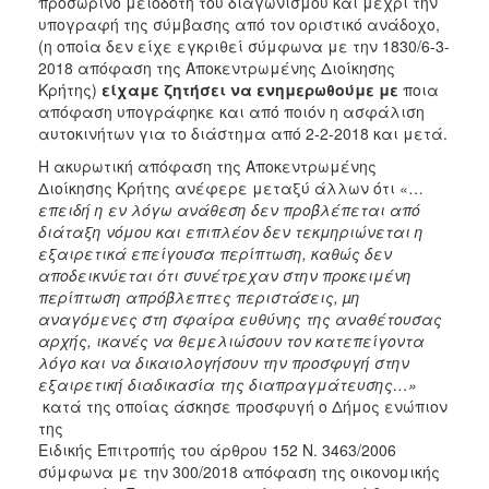
προσωρινό μειοδότη του διαγωνισμού και μέχρι την
υπογραφή της σύμβασης από τον οριστικό ανάδοχο,
(η οποία δεν είχε εγκριθεί σύμφωνα με την 1830/6-3-
2018 απόφαση της Αποκεντρωμένης Διοίκησης
Κρήτης)
είχαμε ζητήσει να ενημερωθούμε με
ποια
απόφαση υπογράφηκε και από ποιόν η ασφάλιση
αυτοκινήτων για το διάστημα από 2-2-2018 και μετά.
Η ακυρωτική απόφαση της Αποκεντρωμένης
Διοίκησης Κρήτης ανέφερε μεταξύ άλλων ότι «…
επειδή η εν λόγω ανάθεση δεν προβλέπεται από
διάταξη νόμου και επιπλέον δεν τεκμηριώνεται η
εξαιρετικά επείγουσα περίπτωση, καθώς δεν
αποδεικνύεται ότι συνέτρεχαν στην προκειμένη
περίπτωση απρόβλεπτες περιστάσεις, µη
αναγόμενες στη σφαίρα ευθύνης της αναθέτουσας
αρχής, ικανές να θεμελιώσουν τον κατεπείγοντα
λόγο και να δικαιολογήσουν την προσφυγή στην
εξαιρετική διαδικασία της διαπραγμάτευσης…»
κατά της οποίας άσκησε προσφυγή ο Δήμος ενώπιον
της
Ειδικής Επιτροπής του άρθρου 152 Ν. 3463/2006
σύμφωνα με την 300/2018 απόφαση της οικονομικής