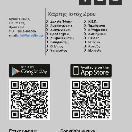
Χάρτης Ιστοχώρου
Αγίου Τίτου 1,
Δελτία Τύπου
Κ.Ε.Π.
Τ.Κ. 71202,
Ανακοινώσεις
Τηλέφωνα
Ηράκλειο
Διαγωνισμοί
e-Υπηρεσίες
Τηλ.: 2813-409000
Προσλήψεις
e-Αιτήματα
email:
info@heraklion.gr
Διαβουλεύσεις
Η Πόλη
Εκδηλώσεις
Ιστορία
Ο Δήμος
Κνωσός
Υπηρεσίες
Μουσεία
Επικοινωνία
Copyright © 2026