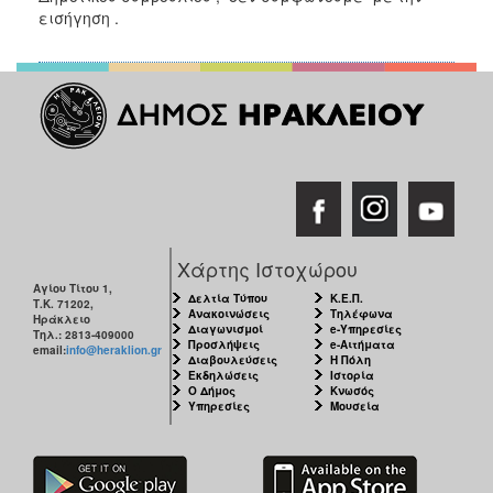
εισήγηση .
Χάρτης Ιστοχώρου
Αγίου Τίτου 1,
Δελτία Τύπου
Κ.Ε.Π.
Τ.Κ. 71202,
Ανακοινώσεις
Τηλέφωνα
Ηράκλειο
Διαγωνισμοί
e-Υπηρεσίες
Τηλ.: 2813-409000
Προσλήψεις
e-Αιτήματα
email:
info@heraklion.gr
Διαβουλεύσεις
Η Πόλη
Εκδηλώσεις
Ιστορία
Ο Δήμος
Κνωσός
Υπηρεσίες
Μουσεία