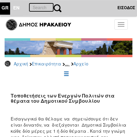
GR
EN
ΕΙΣΟΔΟΣ
ΕΠΙΚΑΙΡΟΤΗΤΑ
Toggle
navigati
Δημοτικές
Παρατάξεις
Αρχείο
...
Αρχική
Επικαιρότητα
Αρχείο
ΔΗΜΟΤΗΣ
ΕΠΙΣΚΕΠΤΗΣ
Τοποθετήσεις των Ενεργών Πολιτών στα
θέματα του Δημοτικού Συμβουλίου
ΗΡΑΚΛΕΙΟ
ΓΙΑ...
Εισαγωγικά θα θέλαμε να σημειώσουμε ότι δεν
είναι δυνατόν, να διεξάγονται Δημοτικά Συμβούλια
κάθε δύο μέρες με 1 ή δύο θέματα . Κατά την γνώμη
μας δείχνουν ελλιπή προγραμματισμό και