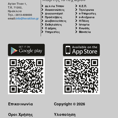
Αγίου Τίτου 1,
Δελτία Τύπου
Κ.Ε.Π.
Τ.Κ. 71202,
Ανακοινώσεις
Τηλέφωνα
Ηράκλειο
Διαγωνισμοί
e-Υπηρεσίες
Τηλ.: 2813-409000
Προσλήψεις
e-Αιτήματα
email:
info@heraklion.gr
Διαβουλεύσεις
Η Πόλη
Εκδηλώσεις
Ιστορία
Ο Δήμος
Κνωσός
Υπηρεσίες
Μουσεία
Επικοινωνία
Copyright © 2026
Όροι Χρήσης
Υλοποίηση