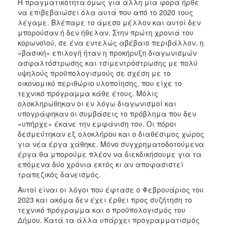
Η πραγματικότητα όμως για άλλη μία φορά ήρθε
να επιβεβαιώσει όλα αυτά που από το 2020 τους
λέγαμε. Βλέπαμε το άμεσο μέλλον και αυτοί δεν
μπορούσαν ή δεν ήθελαν. Στην πρώτη χρονιά του
κορωνοϊού, σε ένα εντελώς αβέβαιο περιβάλλον, η
«βασική» επιλογή ήταν η προκήρυξη διαγωνισμών
ασφαλτόστρωσης και τσιμεντρόστρωσης με πολύ
υψηλούς προϋπολογισμούς σε σχέση με το
οικονομικό περιθώριο υλοποίησης, που είχε το
τεχνικό πρόγραμμα κάθε έτους. Μόλις
ολοκληρώθηκαν οι εν λόγω διαγωνισμοί και
υπογράφηκαν οι συμβάσεις το πρόβλημα που δεν
«υπήρχε» έκανε την εμφάνιση του. Οι πόροι
δεσμεύτηκαν εξ ολοκλήρου και ο διαθέσιμος χώρος
για νέα έργα χάθηκε. Μόνο συγχρηματοδοτούμενα
έργα θα μπορούμε πλέον να διεκδικήσουμε για τα
επόμενα δύο χρόνια εκτός κι αν αποφασιστεί
τραπεζικός δανεισμός.
Αυτοί είναι οι λόγοι που έφτασε ο Φεβρουάριος του
2023 και ακόμα δεν έχει έρθει προς συζήτηση το
τεχνικό πρόγραμμα και ο προϋπολογισμός του
Δήμου. Κατά τα άλλα υπάρχει προγραμματισμός