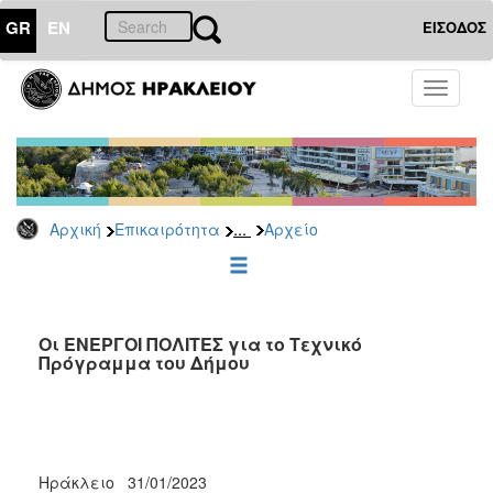
GR
EN
ΕΙΣΟΔΟΣ
ΕΠΙΚΑΙΡΟΤΗΤΑ
Toggle
navigati
Δημοτικές
Παρατάξεις
Αρχείο
...
Αρχική
Επικαιρότητα
Αρχείο
ΔΗΜΟΤΗΣ
ΕΠΙΣΚΕΠΤΗΣ
Οι ΕΝΕΡΓΟΙ ΠΟΛΙΤΕΣ για το Τεχνικό
Πρόγραμμα του Δήμου
ΗΡΑΚΛΕΙΟ
ΓΙΑ...
Ηράκλειο 31/01/2023