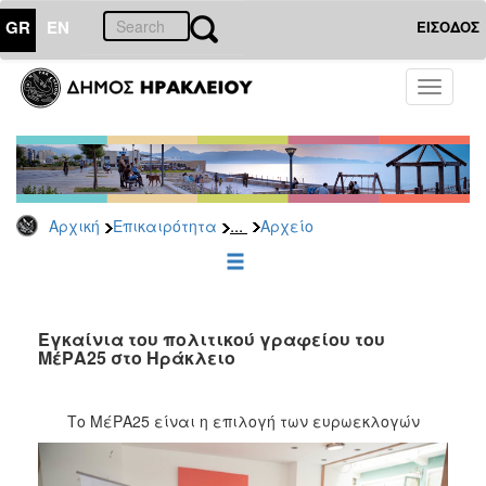
GR
EN
ΕΙΣΟΔΟΣ
ΕΠΙΚΑΙΡΟΤΗΤΑ
Toggle
navigati
Δημοτικές
Παρατάξεις
Αρχείο
...
Αρχική
Επικαιρότητα
Αρχείο
ΔΗΜΟΤΗΣ
ΕΠΙΣΚΕΠΤΗΣ
Εγκαίνια του πολιτικού γραφείου του
ΜέΡΑ25 στο Ηράκλειο
ΗΡΑΚΛΕΙΟ
ΓΙΑ...
Το ΜέΡΑ25 είναι η επιλογή των ευρωεκλογών