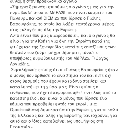
δύναμη στον προεκλογικό αγώνα.
«Σήμερα ξεκινάει επισήμως ο αγώνας μας για την
ευρωβουλή όπου το ΜέΡΑ25, που είναι κομμάτι του
Πανευρωπαϊκού DIEM 25 που ίδρυσε ο Γιάνης
Βαρουφάκης, το οποίο θα λάβει ταυτόχρονα μέρος
στις εκλογές σε όλη την Ευρώπη.
Αυτό είναι που μας διαφοροποιεί, και ο αγώνας θα
είναι για την Κρήτη για όλη την Ευρώπη κατά της
φτώχειας της ξενοφοβίας κατά της απαξίωσης των
θεσμών που ζούμε μέχρι σήμερα», τόνισε ο
υποψήφιος ευρωβουλευτής του ΜέΡΑ25, Γιώργος
Λογιάδης.
Συμπλήρωσε επίσης ότι ο «Γιάνης Βαρουφάκης ήταν
ο μόνος που όρθωσε το ανάστημά του και είπε όχι
στους θεσμούς που έχουν καταδυναστεύσει και
καταληστέψει τη χώρα μας .Είναι επίσης ο
άνθρωπος που έχει διαφοροποιηθεί εντελώς από το
κατεστημένο , και είναι ο μόνος που ίδρυσε ένα
κόμμα που πρεσβεύει εντός του ευρώ , μια
Ομοσπονδιακή Δημοκρατία στην Ευρώπη, για το καλό
της Ελλάδας και όλης της Ευρώπης ταυτόχρονα, για
αυτό και ο ίδιος κατεβαίνει ως υποψήφιος στη
Γερμανία»