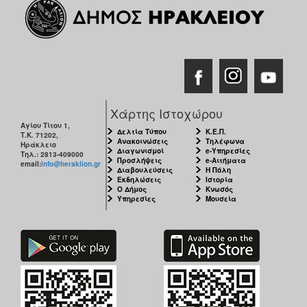
Χάρτης Ιστοχώρου
Αγίου Τίτου 1,
Δελτία Τύπου
Κ.Ε.Π.
Τ.Κ. 71202,
Ανακοινώσεις
Τηλέφωνα
Ηράκλειο
Διαγωνισμοί
e-Υπηρεσίες
Τηλ.: 2813-409000
Προσλήψεις
e-Αιτήματα
email:
info@heraklion.gr
Διαβουλεύσεις
Η Πόλη
Εκδηλώσεις
Ιστορία
Ο Δήμος
Κνωσός
Υπηρεσίες
Μουσεία