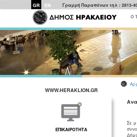
GR
EN
Γραμμή Παραπόνων τηλ : 2813-4
Ο 
Αρχ
WWW.HERAKLION.GR
Ανα
Σε μ
συνα
ΕΠΙΚΑΙΡΟΤΗΤΑ
Δήμα