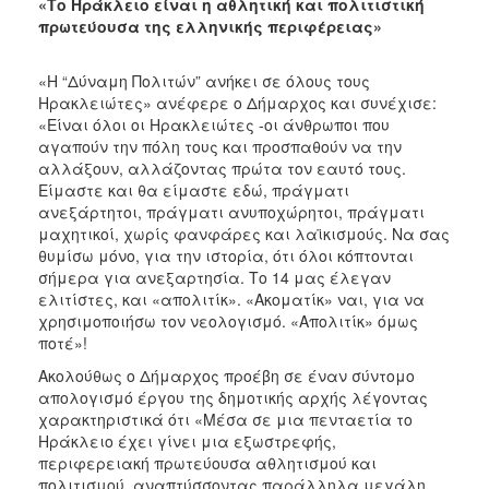
«Το Ηράκλειο είναι η αθλητική και πολιτιστική
πρωτεύουσα της ελληνικής περιφέρειας»
«Η “Δύναμη Πολιτών” ανήκει σε όλους τους
Ηρακλειώτες» ανέφερε ο Δήμαρχος και συνέχισε:
«Είναι όλοι οι Ηρακλειώτες -οι άνθρωποι που
αγαπούν την πόλη τους και προσπαθούν να την
αλλάξουν, αλλάζοντας πρώτα τον εαυτό τους.
Είμαστε και θα είμαστε εδώ, πράγματι
ανεξάρτητοι, πράγματι ανυποχώρητοι, πράγματι
μαχητικοί, χωρίς φανφάρες και λαϊκισμούς. Να σας
θυμίσω μόνο, για την ιστορία, ότι όλοι κόπτονται
σήμερα για ανεξαρτησία. Το 14 μας έλεγαν
ελιτίστες, και «απολιτίκ». «Ακοματίκ» ναι, για να
χρησιμοποιήσω τον νεολογισμό. «Απολιτίκ» όμως
ποτέ»!
Ακολούθως ο Δήμαρχος προέβη σε έναν σύντομο
απολογισμό έργου της δημοτικής αρχής λέγοντας
χαρακτηριστικά ότι «Μέσα σε μια πενταετία το
Ηράκλειο έχει γίνει μια εξωστρεφής,
περιφερειακή πρωτεύουσα αθλητισμού και
πολιτισμού, αναπτύσσοντας παράλληλα μεγάλη