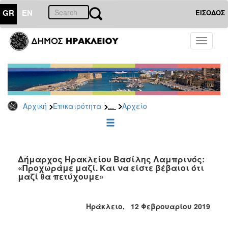
GR
EN
ΕΙΣΟΔΟΣ
ΕΠΙΚΑΙΡΟΤΗΤΑ
Toggle
navigati
Δημοτικές
Παρατάξεις
Αρχείο
...
Αρχική
Επικαιρότητα
Αρχείο
ΔΗΜΟΤΗΣ
ΕΠΙΣΚΕΠΤΗΣ
Δήμαρχος Ηρακλείου Βασίλης Λαμπρινός:
«Προχωράμε μαζί. Και να είστε βέβαιοι ότι
μαζί θα πετύχουμε»
ΗΡΑΚΛΕΙΟ
ΓΙΑ...
Ηράκλειο, 12 Φεβρουαρίου 2019