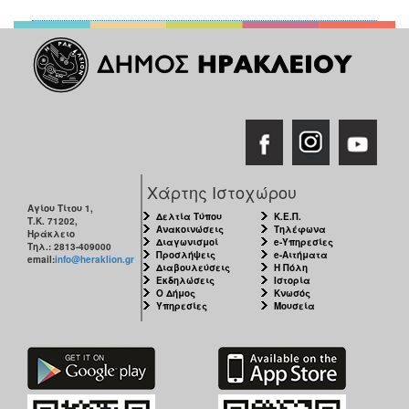
Χάρτης Ιστοχώρου
Αγίου Τίτου 1,
Δελτία Τύπου
Κ.Ε.Π.
Τ.Κ. 71202,
Ανακοινώσεις
Τηλέφωνα
Ηράκλειο
Διαγωνισμοί
e-Υπηρεσίες
Τηλ.: 2813-409000
Προσλήψεις
e-Αιτήματα
email:
info@heraklion.gr
Διαβουλεύσεις
Η Πόλη
Εκδηλώσεις
Ιστορία
Ο Δήμος
Κνωσός
Υπηρεσίες
Μουσεία