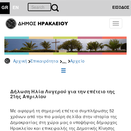
GR
EN
ΕΙΣΟΔΟΣ
ΕΠΙΚΑΙΡΟΤΗΤΑ
Toggle
navigati
Δημοτικές
Παρατάξεις
Αρχείο
...
Αρχική
Επικαιρότητα
Αρχείο
ΔΗΜΟΤΗΣ
ΕΠΙΣΚΕΠΤΗΣ
Δήλωση Ηλία Λυγερού για την επέτειο της
21ης Απριλίου
ΗΡΑΚΛΕΙΟ
ΓΙΑ...
Με αφορμή τη σημερινή επέτειο συμπλήρωσης 52
χρόνων από την πιο μαύρη σελίδα στην ιστορία της
Δημοκρατίας στη χώρα μας ο υποψήφιος δήμαρχος
Ηρακλείου και επικεφαλής της Δημοτικής Κίνησης