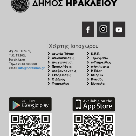
Χάρτης Ιστοχώρου
Αγίου Τίτου 1,
Δελτία Τύπου
Κ.Ε.Π.
Τ.Κ. 71202,
Ανακοινώσεις
Τηλέφωνα
Ηράκλειο
Διαγωνισμοί
e-Υπηρεσίες
Τηλ.: 2813-409000
Προσλήψεις
e-Αιτήματα
email:
info@heraklion.gr
Διαβουλεύσεις
Η Πόλη
Εκδηλώσεις
Ιστορία
Ο Δήμος
Κνωσός
Υπηρεσίες
Μουσεία