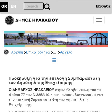
GR
EN
ΕΙΣΟΔΟΣ
ΕΠΙΚΑΙΡΟΤΗΤΑ
Toggle
navigati
Προσλήψεις
Αρχείο
2026
2025
...
Αρχική
Επικαιρότητα
Αρχείο
2024
2023
2022
Προκήρυξη για την επιλογή Συμπαραστάτη
2020
του Δημότη & της Επιχείρησης
2019
Ο ΔΗΜΑΡΧΟΣ ΗΡΑΚΛΕΙΟΥ
αφού έλαβε υπόψη του το
άρθρο 77 του Ν.3852/10. προκηρύσσει διαγωνισμό για
2018
την επιλογή Συμπαραστάτη του Δημότη & της
2017
Επιχείρησης.
2016
Ως συμπαραστάτης του δημότη και της επιχείρησης