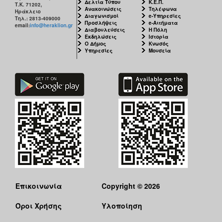
Δελτία Τύπου
Κ.Ε.Π.
Τ.Κ. 71202,
Ανακοινώσεις
Τηλέφωνα
Ηράκλειο
Διαγωνισμοί
e-Υπηρεσίες
Τηλ.: 2813-409000
Προσλήψεις
e-Αιτήματα
email:
info@heraklion.gr
Διαβουλεύσεις
Η Πόλη
Εκδηλώσεις
Ιστορία
Ο Δήμος
Κνωσός
Υπηρεσίες
Μουσεία
Επικοινωνία
Copyright © 2026
Όροι Χρήσης
Υλοποίηση