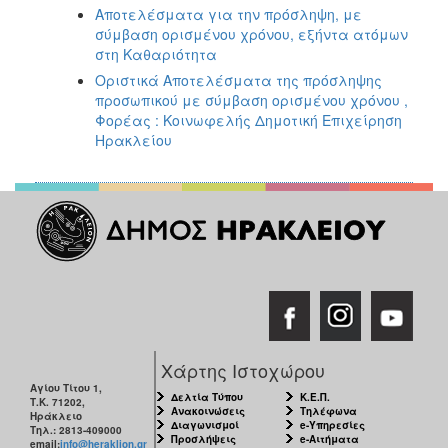
Αποτελέσματα για την πρόσληψη, με
σύμβαση ορισμένου χρόνου, εξήντα ατόμων
στη Καθαριότητα
Οριστικά Αποτελέσματα της πρόσληψης
προσωπικού με σύμβαση ορισμένου χρόνου ,
Φορέας : Κοινωφελής Δημοτική Επιχείρηση
Ηρακλείου
Χάρτης Ιστοχώρου
Αγίου Τίτου 1,
Δελτία Τύπου
Κ.Ε.Π.
Τ.Κ. 71202,
Ανακοινώσεις
Τηλέφωνα
Ηράκλειο
Διαγωνισμοί
e-Υπηρεσίες
Τηλ.: 2813-409000
Προσλήψεις
e-Αιτήματα
email:
info@heraklion.gr