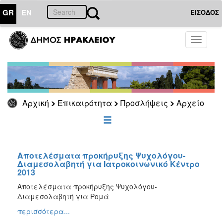
GR
EN
ΕΙΣΟΔΟΣ
ΕΠΙΚΑΙΡΟΤΗΤΑ
Toggle
navigati
Προσλήψεις
Αρχείο
2026
2025
Αρχική
Επικαιρότητα
Προσλήψεις
Αρχείο
2024
2023
2022
Αποτελέσματα προκήρυξης Ψυχολόγου-
2020
Διαμεσολαβητή για Ιατροκοινωνικό Κέντρο
2013
2019
Αποτελέσματα προκήρυξης Ψυχολόγου-
2018
Διαμεσολαβητή για Ρομά
2017
περισσότερα...
2016