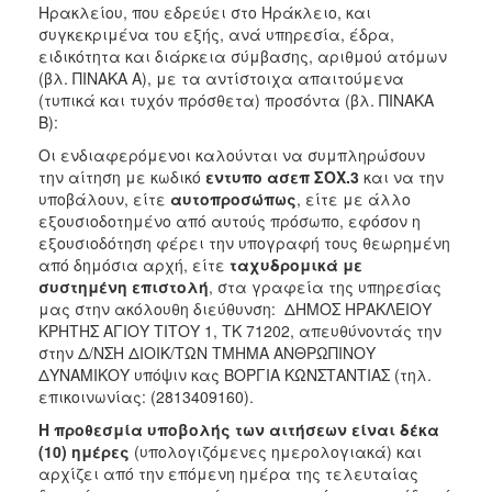
Ηρακλείου, που εδρεύει στο Ηράκλειο, και
συγκεκριμένα του εξής, ανά υπηρεσία, έδρα,
ειδικότητα και διάρκεια σύμβασης, αριθμού ατόμων
(βλ. ΠΙΝΑΚΑ Α), με τα αντίστοιχα απαιτούμενα
(τυπικά και τυχόν πρόσθετα) προσόντα (βλ. ΠΙΝΑΚΑ
Β):
Οι ενδιαφερόμενοι καλούνται να συμπληρώσουν
την αίτηση με κωδικό
εντυπο ασεπ ΣΟΧ.3
και να την
υποβάλουν, είτε
αυτοπροσώπως
, είτε με άλλο
εξουσιοδοτημένο από αυτούς πρόσωπο, εφόσον η
εξουσιοδότηση φέρει την υπογραφή τους θεωρημένη
από δημόσια αρχή, είτε
ταχυδρομικά
με
συστημένη επιστολή
, στα γραφεία της υπηρεσίας
μας στην ακόλουθη διεύθυνση: ΔΗΜΟΣ ΗΡΑΚΛΕΙΟΥ
ΚΡΗΤΗΣ ΑΓΙΟΥ ΤΙΤΟΥ 1, ΤΚ 71202, απευθύνοντάς την
στην Δ/ΝΣΗ ΔΙΟΙΚ/ΤΩΝ ΤΜΗΜΑ ΑΝΘΡΩΠΙΝΟΥ
ΔΥΝΑΜΙΚΟΥ υπόψιν κας ΒΟΡΓΙΑ ΚΩΝΣΤΑΝΤΙΑΣ (τηλ.
επικοινωνίας: (2813409160).
Η προθεσμία υποβολής των αιτήσεων είναι δέκα
(10) ημέρες
(υπολογιζόμενες ημερολογιακά)
και
αρχίζει από την επόμενη ημέρα της τελευταίας