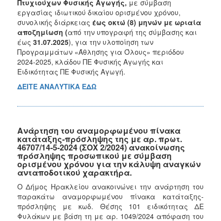
Πτυχιούχων Φυσικής Αγωγής,
με σύμβαση
2015
εργασίας ιδιωτικού δικαίου ορισμένου χρόνου,
συνολικής διάρκειας
έως οκτώ (8) μηνών με ωριαία
2013
αποζημίωση (
από την υπογραφή της σύμβασης και
έως
31.07.2025
), για την υλοποίηση των
Προγραμμάτων «Άθλησης για Όλους» περιόδου
2024-2025, κλάδου ΠΕ Φυσικής Αγωγής και
Ειδικότητας ΠΕ Φυσικής Αγωγή.
ΔΗΜΟΤΗΣ
ΔΕΙΤΕ ΑΝΑΛΥΤΙΚΑ ΕΔΩ
ΕΠΙΣΚΕΠΤΗΣ
ΗΡΑΚΛΕΙΟ
ΓΙΑ...
Ανάρτηση του αναμορφωμένου πίνακα
κατάταξης-πρόσληψης της με αρ. πρωτ.
46707/14-5-2024 (ΣΟΧ 2/2024) ανακοίνωσης
πρόσληψης προσωπικού με σύμβαση
ορισμένου χρόνου για την κάλυψη αναγκών
ανταποδοτικού χαρακτήρα.
Ο Δήμος Ηρακλείου ανακοινώνει την ανάρτηση του
παρακάτω αναμορφωμένου πίνακα κατάταξης-
πρόσληψης με κωδ. Θέσης 101 ειδικότητας ΔΕ
Φυλάκων με βάση τη με αρ. 1049/2024 απόφαση του