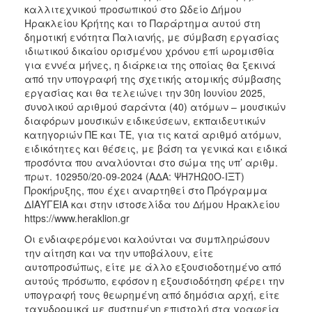
καλλιτεχνικού προσωπικού στο Ωδείο Δήμου
Ηρακλείου Κρήτης και το Παράρτημα αυτού στη
δημοτική ενότητα Παλιανής, με σύμβαση εργασίας
ιδιωτικού δικαίου ορισμένου χρόνου επί ωρομισθία
για εννέα μήνες, η διάρκεια της οποίας θα ξεκινά
από την υπογραφή της σχετικής ατομικής σύμβασης
εργασίας και θα τελειώνει την 30η Ιουνίου 2025,
συνολικού αριθμού σαράντα (40) ατόμων – μουσικών
διαφόρων μουσικών ειδικεύσεων, εκπαιδευτικών
κατηγοριών ΠΕ και ΤΕ, για τις κατά αριθμό ατόμων,
ειδικότητες και θέσεις, με βάση τα γενικά και ειδικά
προσόντα που αναλύονται στο σώμα της υπ’ αριθμ.
πρωτ. 102950/20-09-2024 (ΑΔΑ: ΨΗ7ΗΩ0Ο-ΙΞΤ)
Προκήρυξης, που έχει αναρτηθεί στο Πρόγραμμα
ΔΙΑΥΓΕΙΑ και στην ιστοσελίδα του Δήμου Ηρακλείου
https://www.heraklion.gr
Οι ενδιαφερόμενοι καλούνται να συμπληρώσουν
την αίτηση και να την υποβάλουν, είτε
αυτοπροσώπως, είτε με άλλο εξουσιοδοτημένο από
αυτούς πρόσωπο, εφόσον η εξουσιοδότηση φέρει την
υπογραφή τους θεωρημένη από δημόσια αρχή, είτε
ταχυδρομικά με συστημένη επιστολή στα γραφεία