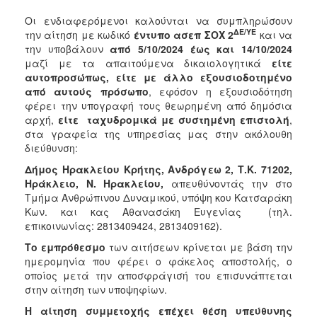
Οι ενδιαφερόμενοι καλούνται να συμπληρώσουν
ΔΕ/ΥΕ
την αίτηση με κωδικό
έντυπο ασεπ
ΣΟΧ 2
και να
την υποβάλουν
από 5/10/2024 έως και 14/10/2024
μαζί με τα απαιτούμενα δικαιολογητικά
είτε
αυτοπροσώπως, είτε με άλλο εξουσιοδοτημένο
από αυτούς πρόσωπο
, εφόσον η εξουσιοδότηση
φέρει την υπογραφή τους θεωρημένη από δημόσια
αρχή,
είτε
ταχυδρομικά
με συστημένη επιστολή
,
στα γραφεία της υπηρεσίας μας στην ακόλουθη
διεύθυνση:
Δήμος Ηρακλείου Κρήτης, Ανδρόγεω 2, Τ.Κ. 71202,
Ηράκλειο, Ν. Ηρακλείου,
απευθύνοντάς την στο
Τμήμα Ανθρώπινου Δυναμικού, υπόψη κου Κατσαράκη
Κων. και κας Αθανασάκη Ευγενίας
(τηλ.
επικοινωνίας: 2813409424, 2813409162).
Το εμπρόθεσμο
των αιτήσεων κρίνεται με βάση την
ημερομηνία που φέρει ο φάκελος αποστολής, ο
οποίος μετά την αποσφράγισή του επισυνάπτεται
στην αίτηση των υποψηφίων.
Η αίτηση συμμετοχής επέχει θέση υπεύθυνης