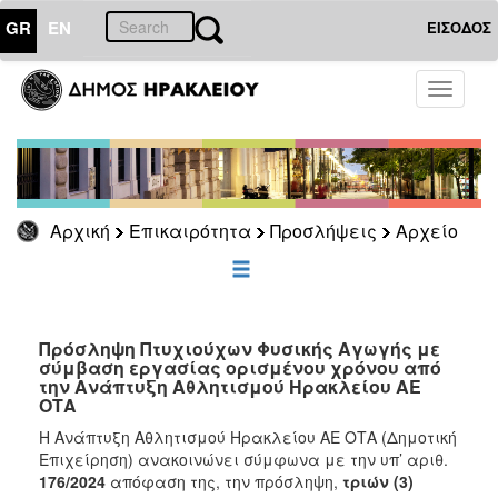
GR
EN
ΕΙΣΟΔΟΣ
ΕΠΙΚΑΙΡΟΤΗΤΑ
Toggle
navigati
Προσλήψεις
Αρχείο
2026
2025
Αρχική
Επικαιρότητα
Προσλήψεις
Αρχείο
2024
2023
2022
Πρόσληψη Πτυχιούχων Φυσικής Αγωγής με
2020
σύμβαση εργασίας ορισμένου χρόνου από
την Ανάπτυξη Αθλητισμού Ηρακλείου ΑΕ
2019
ΟΤΑ
2018
Η Ανάπτυξη Αθλητισμού Ηρακλείου ΑΕ ΟΤΑ (Δημοτική
2017
Επιχείρηση) ανακοινώνει σύμφωνα με την υπ’ αριθ.
176/2024
απόφαση της, την πρόσληψη,
τριών (3)
2016