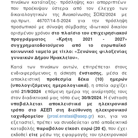
πινάκων κατάταξης- πρόσληψης και απορριπτέων
που προέκυψαν ύστερα από τον έλεγχο των
δικαιολογητικών της Ανακοίνωσης ΣΟΧ2/2024 με
αρ.πρωτ. 46707/14-5-2024 για την πρόσληψη
προσωπικού με σύναψη σύμβασης ιδιωτικού δικαίου
ορισμένου χρόνου
στο πλαίσιο του επιχειρησιακού
προγράμματος «Κρήτη 2021 - 2027»
συγχρηματοδοτούμενο από το ευρωπαϊκό
κοινωνικό ταμείο με τίτλο: «Ξενώνας φιλοξενίας
γυναικών Δήμου Ηρακλείου».
Κατά των πινάκων αυτών, επιτρέπεται στους
ενδιαφερόμενους η άσκηση
ένστασης
, μέσα σε
αποκλειστική
προθεσμία δέκα (10) ημερών
(υπολογιζόμενες ημερολογιακά)
, η οποία αρχίζει
από
21/9/2024
επόμενη ημέρα της ανάρτησής τους
στον διαδικτυακό μας τόπο έως
30/9/2024
. Η ένσταση
υποβάλλεται αποκλειστικά με ηλεκτρονικό
τρόπο στο ΑΣΕΠ στη διεύθυνση ηλεκτρονικού
ταχυδρομείου
(
prosl.enstasi@asep.gr
) και, για να
εξεταστεί, πρέπει να συνοδεύεται από αποδεικτικό
καταβολής
παραβόλου είκοσι ευρώ (20 €)
, που έχει
εκδοθεί
είτε
μέσω της εφαρμογής του ηλεκτρονικού