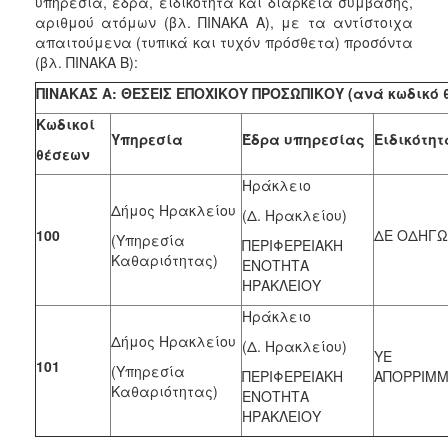
υπηρεσία, έδρα, ειδικότητα και διάρκεια σύμβασης,
αριθμού ατόμων (βλ. ΠΙΝΑΚΑ Α), με τα αντίστοιχα
απαιτούμενα (τυπικά και τυχόν πρόσθετα) προσόντα
(βλ. ΠΙΝΑΚΑ Β):
ΠΙΝΑΚΑΣ Α: ΘΕΣΕΙΣ ΕΠΟΧΙΚΟΥ ΠΡΟΣΩΠΙΚΟΥ (ανά κωδικό 
Κωδικοί
Υπηρεσία
Έδρα υπηρεσίας
Ειδικότητ
θέσεων
Ηράκλειο
Δήμος Ηρακλείου
(Δ. Ηρακλείου)
100
ΔΕ ΟΔΗΓ
(Υπηρεσία
ΠΕΡΙΦΕΡΕΙΑΚΗ
Καθαριότητας)
ΕΝΟΤΗΤΑ
ΗΡΑΚΛΕΙΟΥ
Ηράκλειο
Δήμος Ηρακλείου
(Δ. Ηρακλείου)
ΥΕ Σ
101
(Υπηρεσία
ΠΕΡΙΦΕΡΕΙΑΚΗ
ΑΠΟΡΡΙΜ
Καθαριότητας)
ΕΝΟΤΗΤΑ
ΗΡΑΚΛΕΙΟΥ