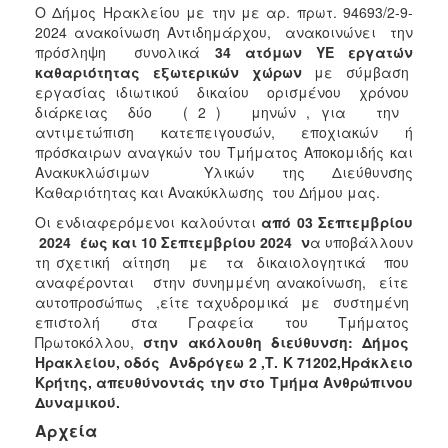
Ο Δήμος Ηρακλείου με την με αρ. πρωτ. 94693/2-9-
2024 ανακοίνωση Αντιδημάρχου, ανακοινώνει την
πρόσληψη συνολικά
34 ατόμων ΥΕ εργατών
καθαριότητας εξωτερικών χώρων
με σύμβαση
εργασίας ιδιωτικού δικαίου ορισμένου χρόνου
διάρκειας δύο ( 2 ) μηνών , για την
αντιμετώπιση κατεπειγουσών, εποχιακών ή
πρόσκαιρων αναγκών του Τμήματος Αποκομιδής και
Ανακυκλώσιμων Υλικών της Διεύθυνσης
Καθαριότητας και Ανακύκλωσης του Δήμου μας.
Οι ενδιαφερόμενοι καλούνται
από 03 Σεπτεμβρίου
2024 έως και 10 Σεπτεμβρίου 2024 ν
α υποβάλλουν
τη σχετική αίτηση με τα δικαιολογητικά που
αναφέρονται στην συνημμένη ανακοίνωση, είτε
αυτοπροσώπως ,είτε ταχυδρομικά με συστημένη
επιστολή στα Γραφεία του Τμήματος
Πρωτοκόλλου,
στην ακόλουθη
διεύθυνση: Δήμος
Ηρακλείου, οδός Ανδρόγεω 2 ,Τ. Κ 71202,Ηράκλειο
Κρήτης, απευθύνοντάς την στο Τμήμα Ανθρώπινου
Δυναμικού.
Αρχεία