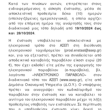
Κατά των πινάκων αυτών, επιτρέπεται στους
ενδιαφερόμενους η άσκηση ένστασης, μέσα σε
αποκλειστική προθεσμία δέκα (10) ημερών
(υπολογιζόμενες ημερολογιακά), η οποία αρχίζει
από την επόμενη ημέρα της ανάρτησής τους στον
διαδικτυακό μας τόπο δηλαδή από
19/10/2024 έως
και 28/10/2024
.
Η ένσταση υποβάλλεται αποκλειστικά με
ηλεκτρονικό τρόπο στο ΑΣΕΠ στη διεύθυνση
ηλεκτρονικού ταχυδρομείου (prosl.enstasi@asep.gr)
και, για να εξεταστεί, πρέπει να συνοδεύεται από
αποδεικτικό καταβολής παραβόλου είκοσι ευρώ (20
€), που έχει εκδοθεί είτε μέσω της εφαρμογής του
ηλεκτρονικού παραβόλου (e-παράβολο), βλ.
λογότυπο «ΗΛΕΚΤΡΟΝΙΚΟ ΠΑΡΑΒΟΛΟ» στον
διαδικτυακό τόπο του ΑΣΕΠ (www.asep.gr), είτε από
Δημόσια Οικονομική Υπηρεσία (Δ.Ο.Υ.). Ο υποψήφιος
πρέπει να αναγράψει τον κωδικό/αριθμό του
παραβόλου στην ένσταση και να καταβάλει το
αντίτιμο του ηλεκτρονικού παραβόλου μέχρι τη λήξη
προθεσμίας υποβολής των ενστάσεων. Σε περίπτωση
που η υποβληθείσα ένσταση γίνει δεκτή, το