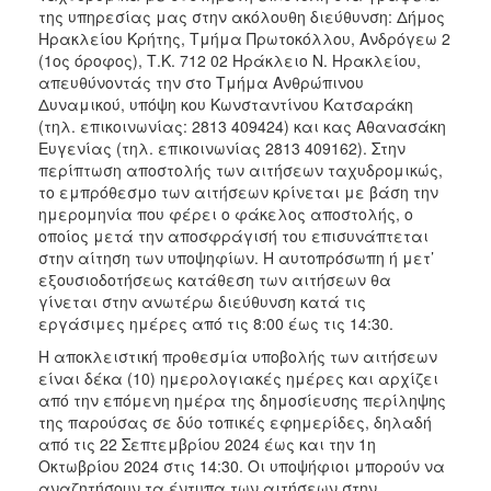
της υπηρεσίας μας στην ακόλουθη διεύθυνση: Δήμος
Ηρακλείου Κρήτης, Τμήμα Πρωτοκόλλου, Ανδρόγεω 2
(1ος όροφος), Τ.Κ. 712 02 Ηράκλειο Ν. Ηρακλείου,
απευθύνοντάς την στο Τμήμα Ανθρώπινου
Δυναμικού, υπόψη κου Κωνσταντίνου Κατσαράκη
(τηλ. επικοινωνίας: 2813 409424) και κας Αθανασάκη
Ευγενίας (τηλ. επικοινωνίας 2813 409162). Στην
περίπτωση αποστολής των αιτήσεων ταχυδρομικώς,
το εμπρόθεσμο των αιτήσεων κρίνεται με βάση την
ημερομηνία που φέρει ο φάκελος αποστολής, ο
οποίος μετά την αποσφράγισή του επισυνάπτεται
στην αίτηση των υποψηφίων. Η αυτοπρόσωπη ή μετ’
εξουσιοδοτήσεως κατάθεση των αιτήσεων θα
γίνεται στην ανωτέρω διεύθυνση κατά τις
εργάσιμες ημέρες από τις 8:00 έως τις 14:30.
Η αποκλειστική προθεσμία υποβολής των αιτήσεων
είναι δέκα (10) ημερολογιακές ημέρες και αρχίζει
από την επόμενη ημέρα της δημοσίευσης περίληψης
της παρούσας σε δύο τοπικές εφημερίδες, δηλαδή
από τις 22 Σεπτεμβρίου 2024 έως και την 1η
Οκτωβρίου 2024 στις 14:30. Οι υποψήφιοι μπορούν να
αναζητήσουν τα έντυπα των αιτήσεων στην