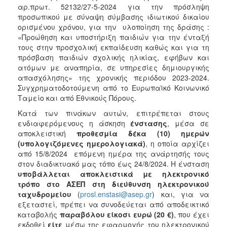
αρ.πρωτ. 52132/27-5-2024 για την πρόσληψη
προσωπικού με σύναψη σύμβασης ιδιωτικού δικαίου
ορισμένου χρόνου, για την υλοποίηση της δράσης :
«Προώθηση και υποστήριξη παιδιών για την ένταξή
τους στην προσχολική εκπαίδευση καθώς και για τη
πρόσβαση παιδιών σχολικής ηλικίας, εφήβων και
ατόμων με αναπηρία, σε υπηρεσίες δημιουργικής
απασχόλησης» της χρονικής περιόδου 2023-2024.
Συγχρηματοδοτούμενη από το Ευρωπαϊκό Κοινωνικό
Ταμείο και από Εθνικούς Πόρους.
Κατά των πινάκων αυτών, επιτρέπεται στους
ενδιαφερόμενους η άσκηση
ένστασης
, μέσα σε
αποκλειστική
προθεσμία δέκα (10) ημερών
(υπολογιζόμενες ημερολογιακά)
, η οποία αρχίζει
από 15/8/2024 επόμενη ημέρα της ανάρτησής τους
στον διαδικτυακό μας τόπο έως 24/8/2024. Η ένσταση
υποβάλλεται αποκλειστικά με ηλεκτρονικό
τρόπο στο ΑΣΕΠ στη διεύθυνση ηλεκτρονικού
ταχυδρομείου
(
prosl.enstasi@asep.gr
) και, για να
εξεταστεί, πρέπει να συνοδεύεται από αποδεικτικό
καταβολής
παραβόλου είκοσι ευρώ (20 €)
, που έχει
εκδοθεί
είτε
μέσω της εφαρμογής του ηλεκτρονικού