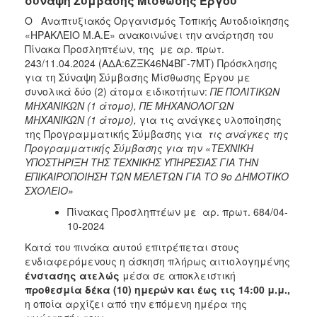
σύναψη Σύμβασης Μίσθωσης Έργου
Ο Αναπτυξιακός Οργανισμός Τοπικής Αυτοδιοίκησης
«ΗΡΑΚΛΕΙΟ Μ.Α.Ε» ανακοινώνει την ανάρτηση του
Πίνακα Προσληπτέων, της με αρ. πρωτ.
243/11.04.2024
(ΑΔΑ:6ΖΞΚ46Ν4ΒΓ-7ΜΤ)
Πρόσκλησης
για τη Σύναψη Σύμβασης Μίσθωσης Έργου με
συνολικά δύο (2) άτομα ειδικοτήτων:
ΠΕ ΠΟΛΙΤΙΚΩΝ
ΜΗΧΑΝΙΚΩΝ (1 άτομο), ΠΕ ΜΗΧΑΝΟΛΟΓΩΝ
ΜΗΧΑΝΙΚΩΝ (1 άτομο),
για τις ανάγκες υλοποίησης
της Προγραμματικής Σύμβασης για
τις ανάγκες της
Προγραμματικής Σύμβασης για την «ΤΕΧΝΙΚΗ
ΥΠΟΣΤΗΡΙΞΗ ΤΗΣ ΤΕΧΝΙΚΗΣ ΥΠΗΡΕΣΙΑΣ ΓΙΑ ΤΗΝ
ΕΠΙΚΑΙΡΟΠΟΙΗΣΗ ΤΩΝ ΜΕΛΕΤΩΝ ΓΙΑ ΤΟ 9ο ΔΗΜΟΤΙΚΟ
ΣΧΟΛΕΙΟ»
Πίνακας Προσληπτέων με αρ. πρωτ. 684/04-
10-2024
Κατά του πινάκα αυτού επιτρέπεται στους
ενδιαφερόμενους η άσκηση πλήρως αιτιολογημένης
ένστασης ατελώς
μέσα σε αποκλειστική
προθεσμία δέκα (10) ημερών και έως τις 14:00 μ.μ.,
η οποία αρχίζει από την επόμενη ημέρα της