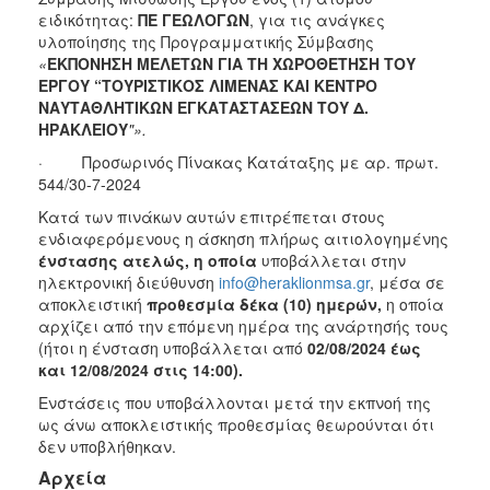
ειδικότητας:
ΠΕ ΓΕΩΛΟΓΩΝ
, για τις ανάγκες
υλοποίησης της Προγραμματικής Σύμβασης
«
ΕΚΠΟΝΗΣΗ ΜΕΛΕΤΩΝ ΓΙΑ ΤΗ ΧΩΡΟΘΕΤΗΣΗ ΤΟΥ
ΕΡΓΟΥ “ΤΟΥΡΙΣΤΙΚΟΣ ΛΙΜΕΝΑΣ ΚΑΙ ΚΕΝΤΡΟ
ΝΑΥΤΑΘΛΗΤΙΚΩΝ ΕΓΚΑΤΑΣΤΑΣΕΩΝ ΤΟΥ Δ.
ΗΡΑΚΛΕΙΟΥ
"».
· Προσωρινός Πίνακας Κατάταξης με αρ. πρωτ.
544/30-7-2024
Κατά των πινάκων αυτών επιτρέπεται στους
ενδιαφερόμενους η άσκηση πλήρως αιτιολογημένης
ένστασης ατελώς, η οποία
υποβάλλεται στην
ηλεκτρονική διεύθυνση
info@heraklionmsa.gr
, μέσα σε
αποκλειστική
προθεσμία δέκα (10) ημερών,
η οποία
αρχίζει από την επόμενη ημέρα της ανάρτησής τους
(ήτοι η ένσταση υποβάλλεται από
02/08/2024 έως
και 12/08/2024 στις 14:00).
Ενστάσεις που υποβάλλονται μετά την εκπνοή της
ως άνω αποκλειστικής προθεσμίας θεωρούνται ότι
δεν υποβλήθηκαν.
Αρχεία