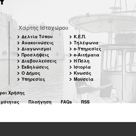
Χάρτης Ιστοχώρου
Δελτία Τύπου
Κ.Ε.Π.
Ανακοινώσεις
Τηλέφωνα
Διαγωνισμοί
e-Υπηρεσίες
Προσλήψεις
e-Αιτήματα
Διαβουλεύσεις
Η Πόλη
Εκδηλώσεις
Ιστορία
Ο Δήμος
Κνωσός
Υπηρεσίες
Μουσεία
ροι Χρήσης
ιμότητας
Πλοήγηση
FAQs
RSS