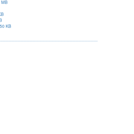
9 MB
KB
B
50 KB