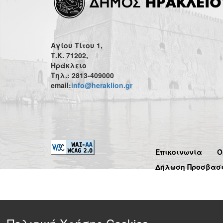
Αγίου Τίτου 1,
Τ.Κ. 71202,
Ηράκλειο
Τηλ.: 2813-409000
email:
info@heraklion.gr
Επικοινωνία
Ό
Δήλωση Προσβασ