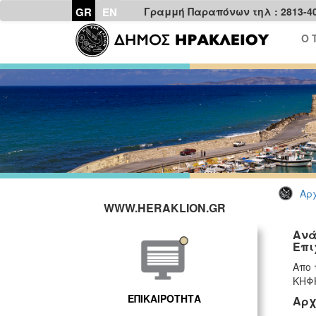
GR
EN
Γραμμή Παραπόνων τηλ : 2813-4
Ο 
Αρχ
WWW.HERAKLION.GR
Ανά
Επι
Απο 
ΚΗΦΗ
ΕΠΙΚΑΙΡΟΤΗΤΑ
Αρχ