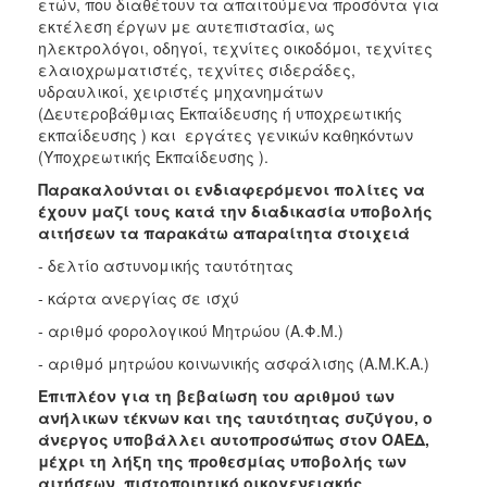
ετών, που διαθέτουν τα απαιτούμενα προσόντα για
εκτέλεση έργων με αυτεπιστασία, ως
ηλεκτρολόγοι, οδηγοί, τεχνίτες οικοδόμοι, τεχνίτες
ελαιοχρωματιστές, τεχνίτες σιδεράδες,
υδραυλικοί, χειριστές μηχανημάτων
(Δευτεροβάθμιας Εκπαίδευσης ή υποχρεωτικής
εκπαίδευσης ) και εργάτες γενικών καθηκόντων
(Υποχρεωτικής Εκπαίδευσης ).
Παρακαλούνται οι ενδιαφερόμενοι πολίτες να
έχουν μαζί τους κατά την διαδικασία υποβολής
αιτήσεων τα παρακάτω απαραίτητα στοιχειά
- δελτίο αστυνομικής ταυτότητας
- κάρτα ανεργίας σε ισχύ
- αριθμό φορολογικού Μητρώου (Α.Φ.Μ.)
- αριθμό μητρώου κοινωνικής ασφάλισης (Α.Μ.Κ.Α.)
Επιπλέον για τη βεβαίωση του αριθμού των
ανήλικων τέκνων και της ταυτότητας συζύγου, ο
άνεργος υποβάλλει αυτοπροσώπως στον ΟΑΕΔ,
μέχρι τη λήξη της προθεσμίας υποβολής των
αιτήσεων, πιστοποιητικό οικογενειακής