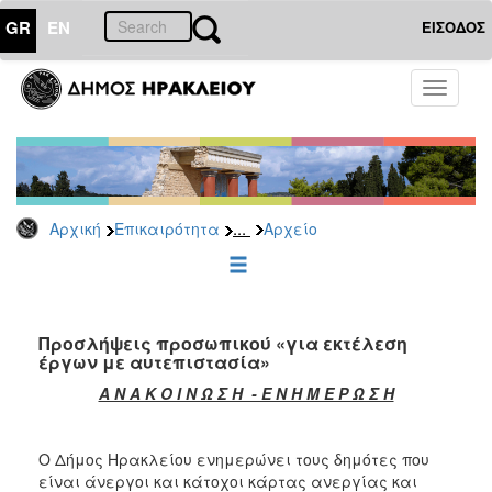
GR
EN
ΕΙΣΟΔΟΣ
ΕΠΙΚΑΙΡΟΤΗΤΑ
Toggle
navigati
Προσλήψεις
Αρχείο
2026
2025
...
Αρχική
Επικαιρότητα
Αρχείο
2024
2023
2022
Προσλήψεις προσωπικού «για εκτέλεση
2020
έργων με αυτεπιστασία»
2019
Α Ν Α Κ Ο Ι Ν Ω Σ Η - Ε Ν Η Μ Ε Ρ Ω Σ Η
2018
2017
Ο Δήμος Ηρακλείου ενημερώνει τους δημότες που
είναι άνεργοι και κάτοχοι κάρτας ανεργίας και
2016