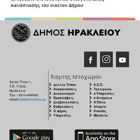
κατάστασης του οικείου Δήμου
Χάρτης Ιστοχώρου
Αγίου Τίτου 1,
Δελτία Τύπου
Κ.Ε.Π.
Τ.Κ. 71202,
Ανακοινώσεις
Τηλέφωνα
Ηράκλειο
Διαγωνισμοί
e-Υπηρεσίες
Τηλ.: 2813-409000
Προσλήψεις
e-Αιτήματα
email:
info@heraklion.gr
Διαβουλεύσεις
Η Πόλη
Εκδηλώσεις
Ιστορία
Ο Δήμος
Κνωσός
Υπηρεσίες
Μουσεία