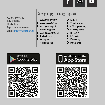
Χάρτης Ιστοχώρου
Αγίου Τίτου 1,
Δελτία Τύπου
Κ.Ε.Π.
Τ.Κ. 71202,
Ανακοινώσεις
Τηλέφωνα
Ηράκλειο
Διαγωνισμοί
e-Υπηρεσίες
Τηλ.: 2813-409000
Προσλήψεις
e-Αιτήματα
email:
info@heraklion.gr
Διαβουλεύσεις
Η Πόλη
Εκδηλώσεις
Ιστορία
Ο Δήμος
Κνωσός
Υπηρεσίες
Μουσεία