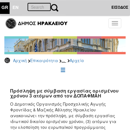
GR
EN
ΕΙΣΟΔΟΣ
ΕΠΙΚΑΙΡΟΤΗΤΑ
Toggle
navigati
Προσλήψεις
Αρχείο
2026
2025
...
Αρχική
Επικαιρότητα
Αρχείο
2024
2023
2022
Πρόσληψη με σύμβαση εργασίας ορισμένου
2020
χρόνου 3 ατόμων από τον ΔΟΠΑΦΜΑΗ
2019
Ο Δημοτικός Οργανισμός Προσχολικής Αγωγής
Φροντίδας & Μαζικής Άθλησης Ηρακλείου
2018
ανακοινώνει την πρόσληψη, με σύμβαση εργασίας
2017
ιδιωτικού δικαίου ορισμένου χρόνου, (3) ατόμων για
την υλοποίηση του ευρωπαϊκού προγράμματος
2016