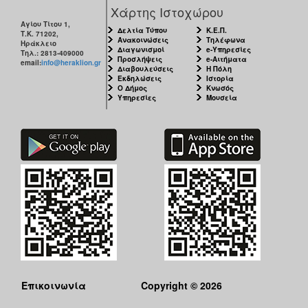
Χάρτης Ιστοχώρου
Αγίου Τίτου 1,
Δελτία Τύπου
Κ.Ε.Π.
Τ.Κ. 71202,
Ανακοινώσεις
Τηλέφωνα
Ηράκλειο
Διαγωνισμοί
e-Υπηρεσίες
Τηλ.: 2813-409000
Προσλήψεις
e-Αιτήματα
email:
info@heraklion.gr
Διαβουλεύσεις
Η Πόλη
Εκδηλώσεις
Ιστορία
Ο Δήμος
Κνωσός
Υπηρεσίες
Μουσεία
Επικοινωνία
Copyright © 2026