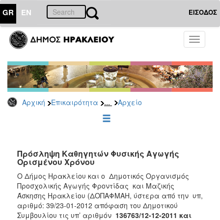
GR
EN
ΕΙΣΟΔΟΣ
ΕΠΙΚΑΙΡΟΤΗΤΑ
Toggle
navigati
Προσλήψεις
Αρχείο
2026
2025
...
Αρχική
Επικαιρότητα
Αρχείο
2024
2023
2022
Πρόσληψη Καθηγητών Φυσικής Αγωγής
2020
Ορισμένου Χρόνου
2019
Ο Δήμος Ηρακλείου και ο Δημοτικός Οργανισμός
Προσχολικής Αγωγής Φροντίδας και Μαζικής
2018
Άσκησης Ηρακλείου (ΔΟΠΑΦΜΑΗ, ύστερα από την υπ,
2017
αριθμό: 39/23-01-2012 απόφαση του Δημοτικού
Συμβουλίου τις υπ’ αριθμόν
136763/12-12-2011 και
2016