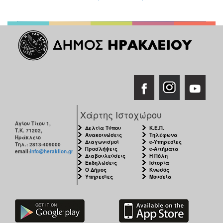
Χάρτης Ιστοχώρου
Αγίου Τίτου 1,
Δελτία Τύπου
Κ.Ε.Π.
Τ.Κ. 71202,
Ανακοινώσεις
Τηλέφωνα
Ηράκλειο
Διαγωνισμοί
e-Υπηρεσίες
Τηλ.: 2813-409000
Προσλήψεις
e-Αιτήματα
email:
info@heraklion.gr
Διαβουλεύσεις
Η Πόλη
Εκδηλώσεις
Ιστορία
Ο Δήμος
Κνωσός
Υπηρεσίες
Μουσεία