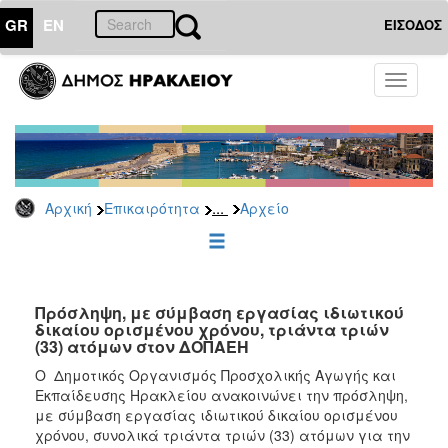
GR
EN
ΕΙΣΟΔΟΣ
ΕΠΙΚΑΙΡΟΤΗΤΑ
Toggle
navigati
Προσλήψεις
Αρχείο
2026
2025
...
Αρχική
Επικαιρότητα
Αρχείο
2024
2023
2022
Πρόσληψη, με σύμβαση εργασίας ιδιωτικού
2020
δικαίου ορισμένου χρόνου, τριάντα τριών
(33) ατόμων στον ΔΟΠΑΕΗ
2019
Ο Δημοτικός Οργανισμός Προσχολικής Αγωγής και
2018
Εκπαίδευσης Ηρακλείου ανακοινώνει την πρόσληψη,
2017
με σύμβαση εργασίας ιδιωτικού δικαίου ορισμένου
χρόνου, συνολικά τριάντα τριών (33) ατόμων για την
2016