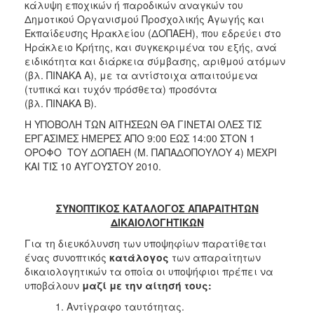
κάλυψη εποχικών ή παροδικών αναγκών του
2015
Δημοτικού Οργανισμού Προσχολικής Αγωγής και
Εκπαίδευσης Ηρακλείου (ΔΟΠΑΕΗ), που εδρεύει στο
2013
Ηράκλειο Κρήτης, και συγκεκριμένα του εξής, ανά
ειδικότητα και διάρκεια σύμβασης, αριθμού ατόμων
(βλ. ΠΙΝΑΚΑ Α), με τα αντίστοιχα απαιτούμενα
(τυπικά και τυχόν πρόσθετα) προσόντα
(βλ. ΠΙΝΑΚΑ Β).
ΔΗΜΟΤΗΣ
Η ΥΠΟΒΟΛΗ ΤΩΝ ΑΙΤΗΣΕΩΝ ΘΑ ΓΙΝΕΤΑΙ ΟΛΕΣ ΤΙΣ
ΕΠΙΣΚΕΠΤΗΣ
ΕΡΓΑΣΙΜΕΣ ΗΜΕΡΕΣ ΑΠΟ 9:00 ΕΩΣ 14:00 ΣΤΟΝ 1
ΟΡΟΦΟ ΤΟΥ ΔΟΠΑΕΗ (Μ. ΠΑΠΑΔΟΠΟΥΛΟΥ 4) ΜΕΧΡΙ
ΚΑΙ ΤΙΣ 10 ΑΥΓΟΥΣΤΟΥ 2010.
ΗΡΑΚΛΕΙΟ
ΓΙΑ...
ΣΥΝΟΠΤΙΚΟΣ ΚΑΤΑΛΟΓΟΣ ΑΠΑΡΑΙΤΗΤΩΝ
ΔΙΚΑΙΟΛΟΓΗΤΙΚΩΝ
Για τη διευκόλυνση των υποψηφίων παρατίθεται
ένας συνοπτικός
κατάλογος
των απαραίτητων
δικαιολογητικών τα οποία οι υποψήφιοι πρέπει να
υποβάλουν
μαζί με την αίτησή τους:
Αντίγραφο ταυτότητας.