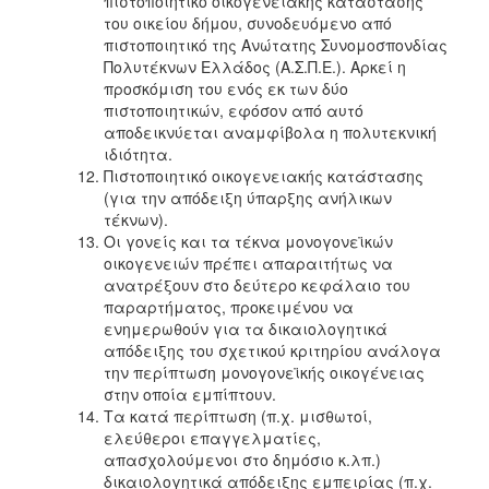
πιστοποιητικό οικογενειακής κατάστασης
του οικείου δήμου, συνοδευόμενο από
πιστοποιητικό της Ανώτατης Συνομοσπονδίας
Πολυτέκνων Ελλάδος (Α.Σ.Π.Ε.). Αρκεί η
προσκόμιση του ενός εκ των δύο
πιστοποιητικών, εφόσον από αυτό
αποδεικνύεται αναμφίβολα η πολυτεκνική
ιδιότητα.
Πιστοποιητικό οικογενειακής κατάστασης
(για την απόδειξη ύπαρξης ανήλικων
τέκνων).
Οι γονείς και τα τέκνα μονογονεϊκών
οικογενειών πρέπει απαραιτήτως να
ανατρέξουν στο δεύτερο κεφάλαιο του
παραρτήματος, προκειμένου να
ενημερωθούν για τα δικαιολογητικά
απόδειξης του σχετικού κριτηρίου ανάλογα
την περίπτωση μονογονεϊκής οικογένειας
στην οποία εμπίπτουν.
Τα κατά περίπτωση (π.χ. μισθωτοί,
ελεύθεροι επαγγελματίες,
απασχολούμενοι στο δημόσιο κ.λπ.)
δικαιολογητικά απόδειξης εμπειρίας (π.χ.