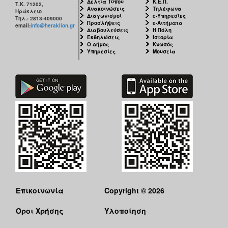
Δελτία Τύπου
Κ.Ε.Π.
Τ.Κ. 71202,
Ανακοινώσεις
Τηλέφωνα
Ηράκλειο
Διαγωνισμοί
e-Υπηρεσίες
Τηλ.: 2813-409000
Προσλήψεις
e-Αιτήματα
email:
info@heraklion.gr
Διαβουλεύσεις
Η Πόλη
Εκδηλώσεις
Ιστορία
Ο Δήμος
Κνωσός
Υπηρεσίες
Μουσεία
Επικοινωνία
Copyright © 2026
Όροι Χρήσης
Υλοποίηση