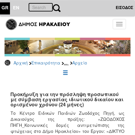
GR
EN
ΕΙΣΟΔΟΣ
ΕΠΙΚΑΙΡΟΤΗΤΑ
Toggle
navigati
Προσλήψεις
Αρχείο
2026
2025
...
Αρχική
Επικαιρότητα
Αρχείο
2024
2023
2022
Προκήρυξη για την πρόσληψη προσωπικού
2020
με σύμβαση εργασίας ιδιωτικού δικαίου και
ορισμένου χρόνου (24 μήνες)
2019
Tο Κέντρο Ειδικών Παιδιών Ζωοδόχος Πηγή, ως
2018
Δικαιούχος της πράξης: «ΖΩΟΔΟΧΟΣ
2017
ΠΗΓΗ_Κοινωνικές δομές αντιμετώπισης της
φτώχειας στο Δήμο Ηρακλείου» του Έργου: «ΔΙΚΤΥΟ
2016