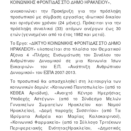
ΚΟΙΝΩΝΙΚΗΣ ΦΡΟΝΤΙΔΑΣ ΣΤΟ ΔΗΜΟ ΗΡΑΚΛΕΙΟΥ»,
2015
ανακοινώνει την Προκήρυξη για την πρόσληψη
2013
προσωπικού με σύμβαση εργασίας ιδιωτικού δικαίου
και ορισμένου χρόνου (24 μήνες). Πρόκειται για την
πρόσληψη συνολικά (33) ατόμων ανέργων έως 30
ετών (γεννημένοι από το έτος 1982 και μετά).
Το Έργο: «ΔΙΚΤΥΟ ΚΟΙΝΩΝΙΚΗΣ ΦΡΟΝΤΙΔΑΣ ΣΤΟ ΔΗΜΟ
ΔΗΜΟΤΗΣ
ΗΡΑΚΛΕΙΟΥ» υλοποιείται στο πλαίσιο του Θεματικού
Άξονα 4 «Πλήρης Ενσωμάτωση του Συνόλου του
ΕΠΙΣΚΕΠΤΗΣ
Ανθρώπινου Δυναμικού σε μια Κοινωνία Ίσων
Ευκαιριών» του Ε.Π. «Ανάπτυξη Ανθρώπινου
ΗΡΑΚΛΕΙΟ
Δυναμικού» του ΕΣΠΑ 2007-2013.
ΓΙΑ...
Το προσωπικό θα απασχοληθεί στη λειτουργία των
κοινωνικών δομών: «Κοινωνικό Παντοπωλείο» (από το
ΚΕΘΕΑ Αριάδνη), «Ανοιχτό Κέντρο Ημερήσιας
Υποδοχής Αστέγων» (από το Σύνδεσμο Μελών
Γυναικείων Σωματείων Ηρακλείου και Νομού
Ηρακλείου), «Δομή παροχής Συσσιτίου» (από Τα
Ιδρύματα Ανδρέα και Μαρίας Καλοκαιρινού),
«Κοινωνικό Φαρμακείο» (από το Σύλλογο Τριτέκνων
Περιφερειακής ΕνότηταςΗρακλείου, «Δημοτικός