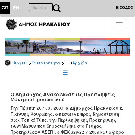
GR
EN
ΕΙΣΟΔΟΣ
ΕΠΙΚΑΙΡΟΤΗΤΑ
Toggle
navigati
Προσλήψεις
Αρχείο
2026
2025
...
Αρχική
Επικαιρότητα
Αρχείο
2024
2023
2022
Ο Δήμαρχος Ανακοίνωσε τις Προσλήψεις
2020
Μόνιμου Προσωπικού
2019
Την
Πέμπτη 20 / 08 / 2009,
ο Δήμαρχος Ηρακλείου κ.
Γιάννης Κουράκης, απέστειλε προς δημοσίευση
2018
στον Τοπικό Τύπο,
την Περίληψη της Προκήρυξης
2017
1/681Μ/2008 που
δημοσιεύθηκε στο
Τεύχος
Προκηρύξεων
ΑΣΕΠ
με ΦΕΚ 326/22-7-2009 και
αφορά
2016