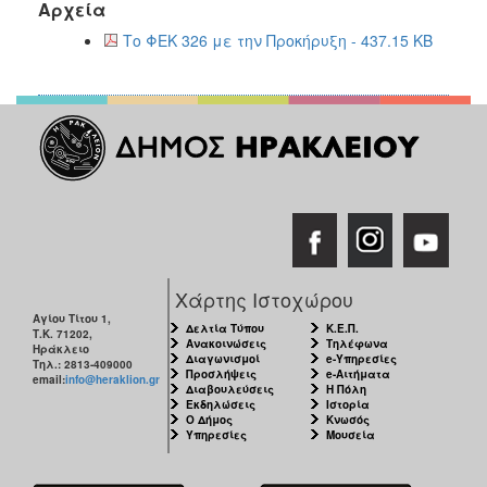
Αρχεία
Το ΦΕΚ 326 με την Προκήρυξη - 437.15 KB
Χάρτης Ιστοχώρου
Αγίου Τίτου 1,
Δελτία Τύπου
Κ.Ε.Π.
Τ.Κ. 71202,
Ανακοινώσεις
Τηλέφωνα
Ηράκλειο
Διαγωνισμοί
e-Υπηρεσίες
Τηλ.: 2813-409000
Προσλήψεις
e-Αιτήματα
email:
info@heraklion.gr
Διαβουλεύσεις
Η Πόλη
Εκδηλώσεις
Ιστορία
Ο Δήμος
Κνωσός
Υπηρεσίες
Μουσεία