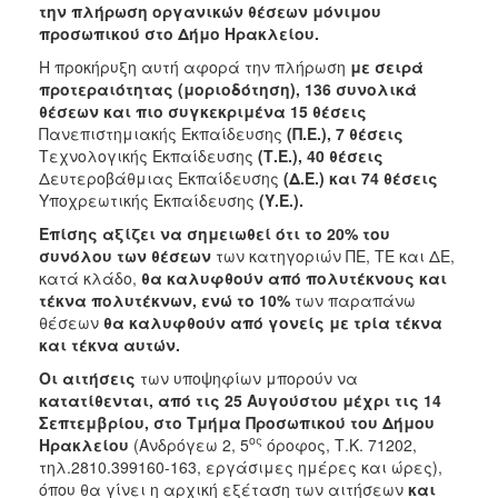
την πλήρωση οργανικών θέσεων μόνιμου
2015
προσωπικού στο Δήμο Ηρακλείου.
2013
Η προκήρυξη αυτή αφορά την πλήρωση
με σειρά
προτεραιότητας (μοριοδότηση), 136 συνολικά
θέσεων και πιο συγκεκριμένα 15 θέσεις
Πανεπιστημιακής Εκπαίδευσης
(Π.Ε.), 7 θέσεις
Τεχνολογικής Εκπαίδευσης
(Τ.Ε.), 40 θέσεις
ΔΗΜΟΤΗΣ
Δευτεροβάθμιας Εκπαίδευσης
(Δ.Ε.) και 74 θέσεις
Υποχρεωτικής Εκπαίδευσης
(Υ.Ε.).
ΕΠΙΣΚΕΠΤΗΣ
Επίσης αξίζει να σημειωθεί ότι το 20% του
συνόλου των θέσεων
των κατηγοριών ΠΕ, ΤΕ και ΔΕ,
ΗΡΑΚΛΕΙΟ
κατά κλάδο,
θα καλυφθούν από πολυτέκνους και
ΓΙΑ...
τέκνα πολυτέκνων, ενώ το 10%
των παραπάνω
θέσεων
θα καλυφθούν από γονείς με τρία τέκνα
και τέκνα αυτών.
Οι αιτήσεις
των υποψηφίων μπορούν να
κατατίθενται, από τις 25 Αυγούστου μέχρι τις 14
Σεπτεμβρίου, στο Τμήμα Προσωπικού του Δήμου
ος
Ηρακλείου
(Ανδρόγεω 2, 5
όροφος, Τ.Κ. 71202,
τηλ.2810.399160-163, εργάσιμες ημέρες και ώρες),
όπου θα γίνει η αρχική εξέταση των αιτήσεων
και