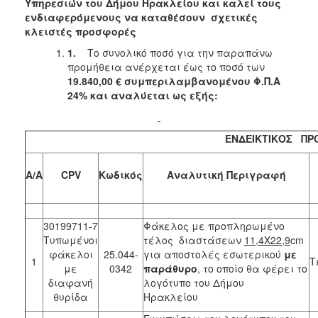
2018
Υπηρεσιών του Δήμου Ηρακλείου και καλεί τους
ενδιαφερόμενους να καταθέσουν σχετικές
2017
κλειστές προσφορές
2016
1.
Το συνολικό ποσό για την παραπάνω
2015
προμήθεια ανέρχεται έως το ποσό των
19.840,00 € συμπεριλαμβανομένου Φ.Π.Α
2013
24% και αναλύεται ως εξής:
ΕΝΔΕΙΚΤΙΚΟΣ ΠΡ
ΔΗΜΟΤΗΣ
A/A
CPV
Κωδικός
Αναλυτική Περιγραφή
ΕΠΙΣΚΕΠΤΗΣ
ΗΡΑΚΛΕΙΟ
30199711-7
Φάκελος με προπληρωμένο
ΓΙΑ...
Τυπωμένοι
τέλος διαστάσεων
11,4Χ22,9
cm
φάκελοι
25.044-
για αποστολές εσωτερικού
με
1
Τ
με
0342
παράθυρο
, το οποίο θα φέρει το
διαφανή
λογότυπο του Δήμου
θυρίδα
Ηρακλείου