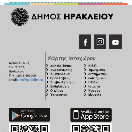
Χάρτης Ιστοχώρου
Αγίου Τίτου 1,
Δελτία Τύπου
Κ.Ε.Π.
Τ.Κ. 71202,
Ανακοινώσεις
Τηλέφωνα
Ηράκλειο
Διαγωνισμοί
e-Υπηρεσίες
Τηλ.: 2813-409000
Προσλήψεις
e-Αιτήματα
email:
info@heraklion.gr
Διαβουλεύσεις
Η Πόλη
Εκδηλώσεις
Ιστορία
Ο Δήμος
Κνωσός
Υπηρεσίες
Μουσεία