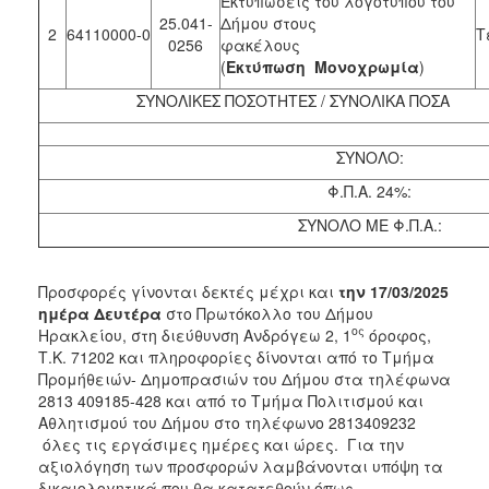
Εκτυπώσεις του λογότυπου του
25.041-
Δήμου στους
2
64110000-0
Τ
0256
φακέλους
(
Εκτύπωση Μονοχρωμία
)
ΣΥΝΟΛΙΚΕΣ ΠΟΣΟΤΗΤΕΣ / ΣΥΝΟΛΙΚΑ ΠΟΣΑ
ΣΥΝΟΛΟ:
Φ.Π.Α. 24%:
ΣΥΝΟΛΟ ΜΕ Φ.Π.Α.:
Προσφορές γίνονται δεκτές μέχρι και
την 17/03/2025
ημέρα Δευτέρα
στο Πρωτόκολλο του Δήμου
ος
Ηρακλείου, στη διεύθυνση Ανδρόγεω 2, 1
όροφος,
Τ.Κ. 71202 και πληροφορίες δίνονται από το Τμήμα
Προμήθειών- Δημοπρασιών του Δήμου στα τηλέφωνα
2813 409185-428 και από το Τμήμα Πολιτισμού και
Αθλητισμού του Δήμου στο τηλέφωνο 2813409232
όλες τις εργάσιμες ημέρες και ώρες. Για την
αξιολόγηση των προσφορών λαμβάνονται υπόψη τα
δικαιολογητικά που θα κατατεθούν όπως