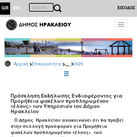
GR
EN
ΕΙΣΟΔΟΣ
ΕΠΙΚΑΙΡΟΤΗΤΑ
Toggle
navigati
Διακηρύξεις
-
Δημοπρασίες
Αρχείο
...
Αρχική
Επικαιρότητα
2025
2026
2025
2024
2023
Πρόσκληση Εκδήλωσης Ενδιαφέροντος για
Προμήθεια φακέλων προπληρωμένου
2022
τέλους» των Υπηρεσιών του Δήμου
2021
Ηρακλείου
2020
Ο Δήμος Ηρακλείου ανακοινώνει ότι θα προβεί
στην συλλογή προσφορών για Προμήθεια
2019
φακέλων προπληρωμένου τέλους» των