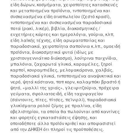
είδη δώρων, κοσμήματα, χειροποίητες κατασκευές
και μεταποιημένα προϊόντα, τυποποιημένα και
συσκευασμένα είδη οινοπωλείου (ζεστό κρασί),
τυποποιημένα και συσκευασμένα παραδοσιακά
ποτά (ρακί, λικέρ), βιβλία, διακοσμητικές /
ευχετήριες κάρτες και ημερολόγια, γούρια, κλπ,
είδη λαϊκής τέχνης, είδη αρωματοποιίας και
παραδοσιακά, χειροποίητα σαπούνια κ.λπ., ομοειδή
προϊόντα, διακοσμητικά φυτά (ιδίως με
χριστουγεννιάτικο διάκοσμο), λούτρινα παιχνίδια,
μπαλόνια, ζαχαρωτά γλυκά, καραμέλες, ξηροί
καρποί, κουραμπιέδες, μελομακάρονα, χαλβάς,
παραδοσιακά γλυκά, τυποποιημένα αναψυκτικά και
νερό, ψητά κάστανα, ποπ κορν, καλαμπόκι βραστό ή
ψητό, «μαλλί της γριάς», γλειφιτζούρια, πρόχειρα
γεύματα, σφολιατοειδή, είδη ταχυφαγείου
(σάντουιτς, πίτες, πίτσες, πεϊνιρλί), παραδοσιακά
γλυκίσματα ρολού ζύμης με πραλίνα, είδη
οβελιστηρίου, τα οποία θα πωλούνται από καντίνες
και φορητές εγκαταστάσεις έψησης, και
οποιοδήποτε άλλο προϊόν κριθεί και αποφασιστεί
από την ΔΗΚΕΗ ότι πληροί τις προϋποθέσεις.