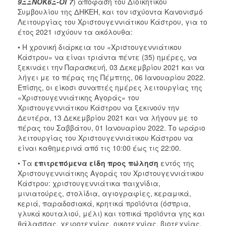
9ΞΞΝΟΚ6Ξ-ΟΓ7
) απόφαση του Διοικητικού
Συμβουλίου της ΔΗΚΕΗ, και τον ισχύοντα Κανονισμό
Λειτουργίας του Χριστουγεννιάτικου Κάστρου, για το
έτος 2021 ισχύουν τα ακόλουθα:
• Η χρονική διάρκεια του «Χριστουγεννιάτικου
Κάστρου» να είναι τριάντα πέντε (35) ημέρες, να
ξεκινάει την Παρασκευή, 03 Δεκεμβρίου 2021 και να
λήγει με το πέρας της Πέμπτης, 06 Ιανουαρίου 2022.
Επίσης, οι είκοσι συναπτές ημέρες λειτουργίας της
«Χριστουγεννιάτικης Αγοράς» του
Χριστουγεννιάτικου Κάστρου να ξεκινούν την
Δευτέρα, 13 Δεκεμβρίου 2021 και να λήγουν με το
πέρας του Σαββάτου, 01 Ιανουαρίου 2022. Το ωράριο
λειτουργίας του Χριστουγεννιάτικου Κάστρου να
είναι καθημερινά από τις 10:00 έως τις 22:00.
• Τα
επιτρεπόμενα είδη προς πώληση
εντός της
Χριστουγεννιάτικης Αγοράς του Χριστουγεννιάτικου
Κάστρου: χριστουγεννιάτικα παιχνίδια,
μινιατούρες, στολίδια, αγιογραφίες, κεραμικά,
κεριά, παραδοσιακά, κρητικά προϊόντα (όσπρια,
γλυκά κουταλιού, μέλι) και τοπικά προϊόντα γης και
θάλασσας, χειροτεχνίας, οικοτεχνίας, βιοτεχνίας,