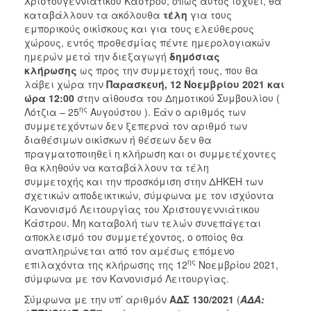
Χριστουγεννιάτικου Κάστρου, όπως αυτός ισχύει, θα
καταβάλλουν τα ακόλουθα
τέλη
για τους
εμπορικούς οικίσκους και για τους ελεύθερους
χώρους, εντός προθεσμίας πέντε ημερολογιακών
ημερών μετά την διεξαγωγή
δημόσιας
κλήρωσης
ως προς την συμμετοχή τους, που θα
λάβει χώρα την
Παρασκευή, 12 Νοεμβρίου 2021 και
ώρα 12:00
στην αίθουσα του Δημοτικού Συμβουλίου (
ης
Λότζια – 25
Αυγούστου ). Εάν ο αριθμός των
συμμετεχόντων δεν ξεπερνά τον αριθμό των
διαθέσιμων οικίσκων ή θέσεων δεν θα
πραγματοποιηθεί η κλήρωση και οι συμμετέχοντες
θα κληθούν να καταβάλλουν τα τέλη
συμμετοχής και την προσκόμιση στην ΔΗΚΕΗ των
σχετικών αποδεικτικών, σύμφωνα με τον ισχύοντα
Κανονισμό Λειτουργίας του Χριστουγεννιάτικου
Κάστρου. Μη καταβολή των τελών συνεπάγεται
αποκλεισμό του συμμετέχοντος, ο οποίος θα
αναπληρώνεται από τον αμέσως επόμενο
ης
επιλαχόντα της κλήρωσης της 12
Νοεμβρίου 2021,
σύμφωνα με τον Κανονισμό Λειτουργίας.
Σύμφωνα με την υπ’ αριθμόν
ΑΔΣ
130/2021
(
ΑΔΑ: