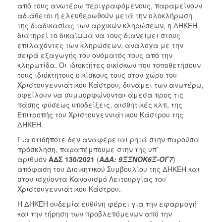
από τους ανωτέρω περιγραφόμενους, παραμείνουν
αδιάθετοι ή ελευθερωθούν μετά την ολοκλήρωση
της διαδικασίας των αρχικών κληρώσεων, η ΔΗΚΕΗ
διατηρεί το δικαίωμα να τους διανείμει στους
επιλαχόντες των κληρώσεων, ανάλογα με την
σειρά εξαγωγής του ονόματός τους από την
κληρωτίδα. Οι ιδιοκτήτες οικίσκων που τοποθετήσουν
τους ιδιόκτητους οικίσκους τους στον χώρο του
Χριστουγεννιάτικου Κάστρου, δυνάμει των ανωτέρω,
οφείλουν να συμμορφώνονται άμεσα προς τις
πάσης φύσεως υποδείξεις, αισθητικές κλπ, της
Επιτροπής του Χριστουγεννιάτικου Κάστρου της
ΔΗΚΕΗ.
Για οτιδήποτε δεν αναφέρεται ρητά στην παρούσα
πρόσκληση, παραπέμπουμε στην της υπ’
αριθμόν
ΑΔΣ
130/2021
(
ΑΔΑ: 9ΞΞΝΟΚ6Ξ-ΟΓ7
)
απόφαση του Διοικητικού Συμβουλίου της ΔΗΚΕΗ και
στον ισχύοντα Κανονισμό Λειτουργίας του
Χριστουγεννιάτικου Κάστρου.
Η ΔΗΚΕΗ ουδεμία ευθύνη φέρει για την εφαρμογή
και την τήρηση των προβλεπόμενων από την