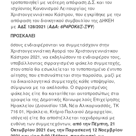
2018
τροποποιηθεί με νεότερη απόφαση Δ.Σ. και του
ισχύοντος Κανονισμού Λειτουργίας του
2017
Χριστουγεννιάτικου Κάστρου, που εγκρίθηκε με την
2016
απόφαση του διοικητικού συμβουλίου της ΔΗΚΕΗ
με
ΑΔΣ 128/2021
(
ΑΔΑ: 6Ρ4ΡΟΚ6Ξ-ΞΨΥ
)
2015
ΠΡΟΣΚΑΛΕΙ
2013
όσους ενδιαφέρονται να συμμετάσχουν στην
Χριστουγεννιάτικη Αγορά του Χριστουγεννιάτικου
Κάστρου 2021, να εκδηλώσουν το ενδιαφέρον τους,
υποβάλλοντας σφραγισμένο φάκελο συμμετοχής,
ΔΗΜΟΤΗΣ
στον οποίο θα εσωκλείεται το τυποποιημένο έντυπο
αίτησης που επισυνάπτεται στην παρούσα, μαζί με
ΕΠΙΣΚΕΠΤΗΣ
τα δικαιολογητικά συμμετοχής κάθε υποψηφίου,
σύμφωνα με τα ακόλουθα. Ο σφραγισμένος
φάκελος είτε θα κατατίθεται αυτοπροσώπως στα
ΗΡΑΚΛΕΙΟ
ΓΙΑ...
γραφεία της Δημοτικής Κοινωφελούς Επιχείρησης
Ηρακλείου (Διονυσίου 13Α, Νέα Αλικαρνασσός, ΤΚ
716 01, Ηράκλειο, Κτήριο Παλαιού Δημαρχείου,
ισόγειο) είτε θα αποστέλλεται ταχυδρομικά με
ευθύνη των συμμετεχόντων,
από την
Πέμπτη, 21
Οκτωβρίου 2021 έως την Παρασκευή 12 Νοεμβρίου
2021 και ώρα 9:00 (δόθηκε παράταση),
τις