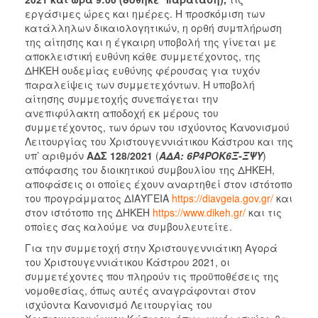
εργάσιμες ώρες και ημέρες. Η προσκόμιση των
κατάλληλων δικαιολογητικών, η ορθή συμπλήρωση
της αίτησης και η έγκαιρη υποβολή της γίνεται με
αποκλειστική ευθύνη κάθε συμμετέχοντος, της
ΔΗΚΕΗ ουδεμίας ευθύνης φέρουσας για τυχόν
παραλείψεις των συμμετεχόντων. Η υποβολή
αίτησης συμμετοχής συνεπάγεται την
ανεπιφύλακτη αποδοχή εκ μέρους του
συμμετέχοντος, των όρων του ισχύοντος Κανονισμού
Λειτουργίας του Χριστουγεννιάτικου Κάστρου και της
υπ’ αριθμόν
ΑΔΣ 128/2021
(
ΑΔΑ: 6Ρ4ΡΟΚ6Ξ-ΞΨΥ
)
απόφασης του διοικητικού συμβουλίου της ΔΗΚΕΗ,
αποφάσεις οι οποίες έχουν αναρτηθεί στον ιστότοπο
του προγράμματος ΔΙΑΥΓΕΙΑ
https://diavgeia.gov.gr/
και
στον ιστότοπο της ΔΗΚΕΗ
https://www.dikeh.gr/
και τις
οποίες σας καλούμε να συμβουλευτείτε.
Για την συμμετοχή στην Χριστουγεννιάτικη Αγορά
του Χριστουγεννιάτικου Κάστρου 2021, οι
συμμετέχοντες που πληρούν τις προϋποθέσεις της
νομοθεσίας, όπως αυτές αναγράφονται στον
ισχύοντα Κανονισμό Λειτουργίας του