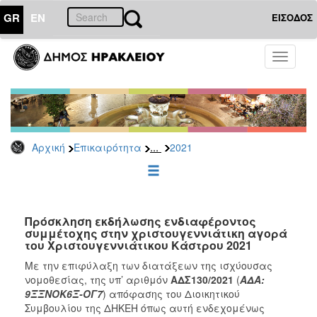
GR
EN
ΕΙΣΟΔΟΣ
ΕΠΙΚΑΙΡΟΤΗΤΑ
Toggle
navigati
Διακηρύξεις
-
Δημοπρασίες
Αρχείο
...
Αρχική
Επικαιρότητα
2021
2026
2025
2024
2023
Πρόσκληση εκδήλωσης ενδιαφέροντος
συμμέτοχης στην χριστουγεννιάτικη αγορά
2022
του Χριστουγεννιάτικου Κάστρου 2021
2021
Με την επιφύλαξη των διατάξεων της ισχύουσας
2020
νομοθεσίας, της υπ’ αριθμόν
ΑΔΣ
130/2021
(
ΑΔΑ:
9ΞΞΝΟΚ6Ξ-ΟΓ7
) απόφασης του Διοικητικού
2019
Συμβουλίου της ΔΗΚΕΗ όπως αυτή ενδεχομένως