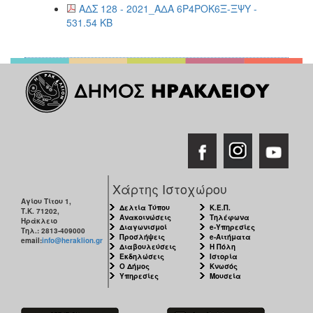
ΑΔΣ 128 - 2021_ΑΔΑ 6Ρ4ΡΟΚ6Ξ-ΞΨΥ -
531.54 KB
Χάρτης Ιστοχώρου
Αγίου Τίτου 1,
Δελτία Τύπου
Κ.Ε.Π.
Τ.Κ. 71202,
Ανακοινώσεις
Τηλέφωνα
Ηράκλειο
Διαγωνισμοί
e-Υπηρεσίες
Τηλ.: 2813-409000
Προσλήψεις
e-Αιτήματα
email:
info@heraklion.gr
Διαβουλεύσεις
Η Πόλη
Εκδηλώσεις
Ιστορία
Ο Δήμος
Κνωσός
Υπηρεσίες
Μουσεία