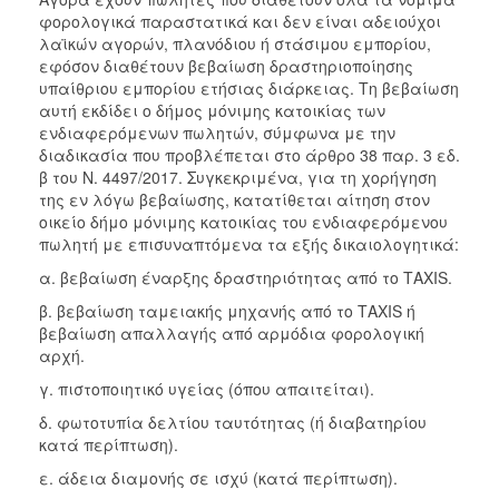
φορολογικά παραστατικά και δεν είναι αδειούχοι
λαϊκών αγορών, πλανόδιου ή στάσιμου εμπορίου,
εφόσον διαθέτουν βεβαίωση δραστηριοποίησης
υπαίθριου εμπορίου ετήσιας διάρκειας. Τη βεβαίωση
αυτή εκδίδει ο δήμος μόνιμης κατοικίας των
ενδιαφερόμενων πωλητών, σύμφωνα με την
διαδικασία που προβλέπεται στο άρθρο 38 παρ. 3 εδ.
β του Ν. 4497/2017. Συγκεκριμένα, για τη χορήγηση
της εν λόγω βεβαίωσης, κατατίθεται αίτηση στον
οικείο δήμο μόνιμης κατοικίας του ενδιαφερόμενου
πωλητή με επισυναπτόμενα τα εξής δικαιολογητικά:
α. βεβαίωση έναρξης δραστηριότητας από το ΤΑΧΙS.
β. βεβαίωση ταμειακής μηχανής από το ΤΑΧΙS ή
βεβαίωση απαλλαγής από αρμόδια φορολογική
αρχή.
γ. πιστοποιητικό υγείας (όπου απαιτείται).
δ. φωτοτυπία δελτίου ταυτότητας (ή διαβατηρίου
κατά περίπτωση).
ε. άδεια διαμονής σε ισχύ (κατά περίπτωση).