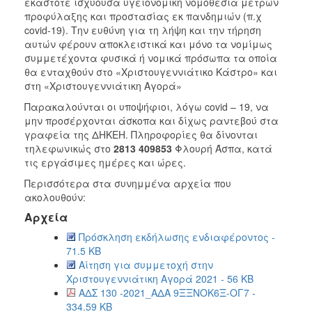
εκάστοτε ισχύουσα υγειονομική νομοθεσία μέτρων
προφύλαξης και προστασίας εκ πανδημιών (π.χ
covid-19). Την ευθύνη για τη λήψη και την τήρηση
αυτών φέρουν αποκλειστικά και μόνο τα νομίμως
συμμετέχοντα φυσικά ή νομικά πρόσωπα τα οποία
θα ενταχθούν στο «Χριστουγεννιάτικο Κάστρο» και
στη «Χριστουγεννιάτικη Αγορά»
Παρακαλούνται οι υποψήφιοι, λόγω covid – 19, να
μην προσέρχονται άσκοπα και δίχως ραντεβού στα
γραφεία της ΔΗΚΕΗ. Πληροφορίες θα δίνονται
τηλεφωνικώς στο
2813 409853
Φλουρή Άσπα, κατά
τις εργάσιμες ημέρες και ώρες.
Περισσότερα στα συνημμένα αρχεία που
ακολουθούν:
Αρχεία
Πρόσκληση εκδήλωσης ενδιαφέροντος -
71.5 KB
Αίτηση για συμμετοχή στην
Χριστουγεννιάτικη Αγορά 2021 - 56 KB
ΑΔΣ 130 -2021_ΑΔΑ 9ΞΞΝΟΚ6Ξ-ΟΓ7 -
334.59 KB