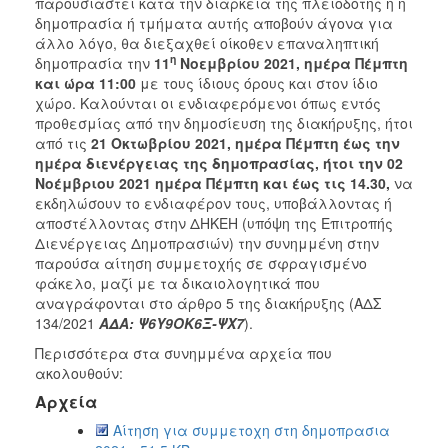
παρουσιαστεί κατά την διάρκειά της πλειοδότης ή η
δημοπρασία ή τμήματα αυτής αποβούν άγονα για
άλλο λόγο, θα διεξαχθεί οίκοθεν επαναληπτική
η
δημοπρασία την
11
Νοεμβρίου 2021, ημέρα Πέμπτη
και ώρα 11:00
με τους ίδιους όρους και στον ίδιο
χώρο. Καλούνται οι ενδιαφερόμενοι όπως εντός
προθεσμίας από την δημοσίευση της διακήρυξης, ήτοι
από τις
21 Οκτωβρίου 2021, ημέρα Πέμπτη έως την
ημέρα διενέργειας της δημοπρασίας, ήτοι την 02
Νοέμβριου 2021 ημέρα Πέμπτη και έως τις 14.30,
να
εκδηλώσουν το ενδιαφέρον τους, υποβάλλοντας ή
αποστέλλοντας στην ΔΗΚΕΗ (υπόψη της Επιτροπής
Διενέργειας Δημοπρασιών) την συνημμένη στην
παρούσα αίτηση συμμετοχής σε σφραγισμένο
φάκελο, μαζί με τα δικαιολογητικά που
αναγράφονται στο άρθρο 5 της διακήρυξης (ΑΔΣ
134/2021
ΑΔΑ: Ψ6Υ9ΟΚ6Ξ-ΨΧ7
).
Περισσότερα στα συνημμένα αρχεία που
ακολουθούν:
Αρχεία
Αίτηση για συμμετοχη στη δημοπρασια