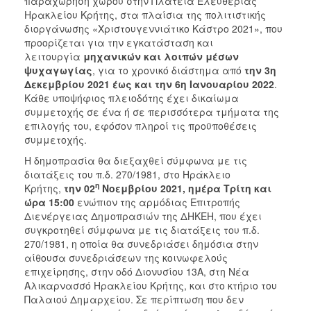
παραχώρηση χώρου στην Πλατεία Ελευθερίας
2018
Ηρακλείου Κρήτης, στα πλαίσια της πολιτιστικής
2017
διοργάνωσης «Χριστουγεννιάτικο Κάστρο 2021», που
προορίζεται για την εγκατάσταση και
2016
λειτουργία
μηχανικών και λοιπών μέσων
2015
ψυχαγωγίας
, για το χρονικό διάστημα από
την
3η
Δεκεμβρίου 2021 έως και την 6η Ιανουαρίου 2022
.
2013
Κάθε υποψήφιος πλειοδότης έχει δικαίωμα
συμμετοχής σε ένα ή σε περισσότερα τμήματα της
επιλογής του, εφόσον πληροί τις προϋποθέσεις
συμμετοχής.
ΔΗΜΟΤΗΣ
Η δημοπρασία θα διεξαχθεί σύμφωνα με τις
διατάξεις του π.δ. 270/1981, στο Ηράκλειο
ΕΠΙΣΚΕΠΤΗΣ
η
Κρήτης,
την 02
Νοεμβρίου 2021, ημέρα Τρίτη και
ώρα 15:00
ενώπιον της αρμόδιας Επιτροπής
Διενέργειας Δημοπρασιών της ΔΗΚΕΗ, που έχει
ΗΡΑΚΛΕΙΟ
ΓΙΑ...
συγκροτηθεί σύμφωνα με τις διατάξεις του π.δ.
270/1981, η οποία θα συνεδριάσει δημόσια στην
αίθουσα συνεδριάσεων της κοινωφελούς
επιχείρησης, στην οδό Διονυσίου 13Α, στη Νέα
Αλικαρνασσό Ηρακλείου Κρήτης, και στο κτήριο του
Παλαιού Δημαρχείου. Σε περίπτωση που δεν