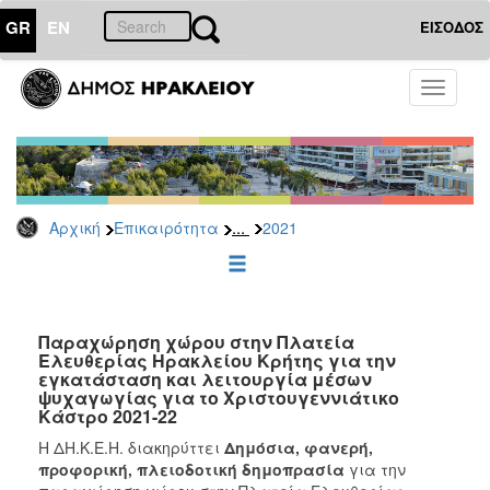
GR
EN
ΕΙΣΟΔΟΣ
ΕΠΙΚΑΙΡΟΤΗΤΑ
Toggle
navigati
Διακηρύξεις
-
Δημοπρασίες
Αρχείο
...
Αρχική
Επικαιρότητα
2021
2026
2025
2024
2023
Παραχώρηση χώρου στην Πλατεία
Ελευθερίας Ηρακλείου Κρήτης για την
2022
εγκατάσταση και λειτουργία μέσων
2021
ψυχαγωγίας για το Χριστουγεννιάτικο
Κάστρο 2021-22
2020
Η ΔΗ.Κ.Ε.Η. διακηρύττει
Δημόσια, φανερή,
2019
προφορική, πλειοδοτική δημοπρασία
για την