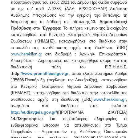
προϋπολογισμού του έτους 2021 του Δήμου Ηρακλείου σύμφωνα
με την υπ’ αριθ. Α-1333, (ΑΔΑ: 6Ρ82Ω0Ο-ΞΔΡ) Απόφαση
Ανάληψης Υποχρέωσης για την έγκριση της δαπάνης, τη
δέσμευση και τη διάθεση της πίστωσης.
13. Δημοσιεύσεις/
Πρόσβαση στα Έγγραφα:
Το πλήρες κείμενο της Διακήρυξης
καταχωρήθηκε στο Κεντρικό Ηλεκτρονικό Μητρώο Δημοσίων
Συμβάσεων (ΚΗΜΔΗΣ), καταχωρήθηκε στο διαδίκτυο στην
ιστοσελίδα της αναθέτουσας αρχής στη διεύθυνση (URL)
:
www.heraklion.gr
στη διαδρομή : Αρχική► Επικαιρότητα►
Διακηρύξεις – Δημοπρασίες
και καταχωρήθηκε ακόμη και στη
διαδικτυακή πύλη του Ε.Σ.Η.ΔΗ.Σ.
:
http
://
www
.
promitheus
.
gov
.
gr
, όπου έλαβε Συστημικό Αριθμό
135698
.Προκήρυξη (περίληψη της Διακήρυξης), καταχωρήθηκε
στο Κεντρικό Ηλεκτρονικό Μητρώο Δημοσίων Συμβάσεων
(ΚΗΜΔΗΣ), καταχωρήθηκε στο διαδίκτυο στην ιστοσελίδα της
αναθέτουσας αρχής στη διεύθυνση (URL):
www.
herakion
.gr
,
αναρτάται στο διαδίκτυο στον ιστότοπο
http://et.diavgeia.gov.gr/
(ΠΡΟΓΡΑΜΜΑ ΔΙΑΥΓΕΙΑ)
14.Πληροφορίες
:
Για περισσότερες πληροφορίες οι
ενδιαφερόμενοι μπορούν να απευθύνονται στο Τμήμα
Προμηθειών – Δημοπρασιών της Διεύθυνσης Οικονομικών