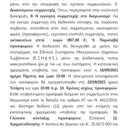
μήνες από την υπογραφής του σχετικού συμφωνητικού.
7.
Δικαιούμενοι συμμετοχής
: Όπως περιγράφεται στην αναλυτική
Διακήρυξη.
8. Η εγγύηση συμμετοχής στο διαγωνισμό
: Για
την έγκυρη συμμετοχή στη διαδικασία σύναψης της παρούσας
σύμβασης, κατατίθεται από τους συμμετέχοντες οικονομικούς
φορείς (προσφέροντες), εγγυητική επιστολή συμμετοχής, ποσού
οκτακοσίων επτά ευρώ
(
807,00 €
).
9. Παραλαβή
προσφορών:
Η διαδικασία θα διενεργηθεί με χρήση της
πλατφόρμας του Εθνικού Συστήματος Ηλεκτρονικών Δημοσίων
Συμβάσεων (Ε.Σ.Η.Δ.Η.Σ.), μέσω της Διαδικτυακής πύλης
www.promitheus.gov.gr του ως άνω συστήματος. Η καταληκτική
ημερομηνία υποβολής των προσφορών είναι η
16/09/2021
ημέρα Πέμπτη και ώρα 15:00
. Η ηλεκτρονική αποσφράγιση
των προσφορών θα πραγματοποιηθεί στις
22/09/2021
ημέρα
Τετάρτη
και ώρα
10:00 π.μ.
10. Χρόνος ισχύος προσφορών
:
Κάθε υποβαλλόμενη προσφορά δεσμεύει τον συμμετέχοντα στον
διαγωνισμό κατά τη διάταξη του άρθρου 97 του Ν. 4412/2016,
για διάστημα δώδεκα (12) μηνών από την επόμενη της
καταληκτικής ημερομηνίας υποβολής της προσφοράς.
11.
Γλώσσα σύνταξης προσφορών:
Ελληνική
12.
Χρηματοδότηση:
Η δαπάνη θα βαρύνει τον Κ. 25-6672.003 του