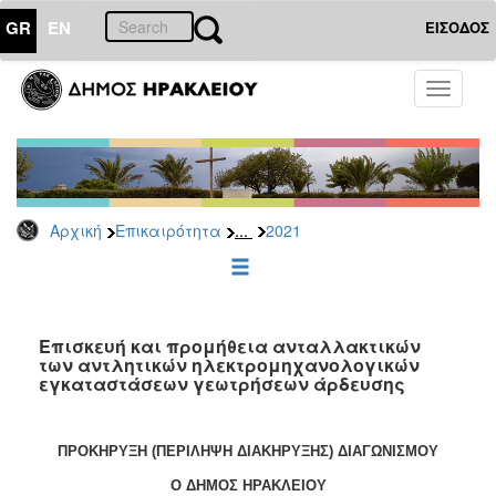
GR
EN
ΕΙΣΟΔΟΣ
ΕΠΙΚΑΙΡΟΤΗΤΑ
Toggle
navigati
Διακηρύξεις
-
Δημοπρασίες
Αρχείο
...
Αρχική
Επικαιρότητα
2021
2026
2025
2024
2023
Επισκευή και προμήθεια ανταλλακτικών
των αντλητικών ηλεκτρομηχανολογικών
2022
εγκαταστάσεων γεωτρήσεων άρδευσης
2021
2020
ΠΡΟΚΗΡΥΞΗ (ΠΕΡΙΛΗΨΗ ΔΙΑΚΗΡΥΞΗΣ) ΔΙΑΓΩΝΙΣΜΟΥ
2019
O ΔΗΜΟΣ ΗΡΑΚΛΕΙΟΥ