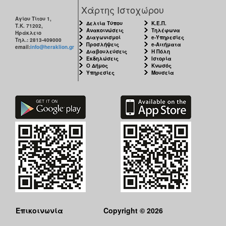
Χάρτης Ιστοχώρου
Αγίου Τίτου 1,
Δελτία Τύπου
Κ.Ε.Π.
Τ.Κ. 71202,
Ανακοινώσεις
Τηλέφωνα
Ηράκλειο
Διαγωνισμοί
e-Υπηρεσίες
Τηλ.: 2813-409000
Προσλήψεις
e-Αιτήματα
email:
info@heraklion.gr
Διαβουλεύσεις
Η Πόλη
Εκδηλώσεις
Ιστορία
Ο Δήμος
Κνωσός
Υπηρεσίες
Μουσεία
Επικοινωνία
Copyright © 2026