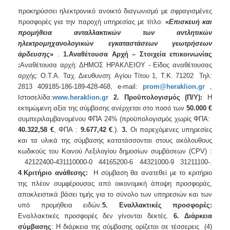
2018
προκηρύσσει ηλεκτρονικό ανοικτό διαγωνισμό με σφραγισμένες
2017
προσφορές για την παροχή υπηρεσίας με τίτλο:
«
Επισκευή και
2016
προμήθεια ανταλλακτικών των αντλητικών
ηλεκτρομηχανολογικών εγκαταστάσεων γεωτρήσεων
2015
άρδευσης
»
.
1.Αναθέτουσα Αρχή – Στοιχεία επικοινωνίας
2013
:
Αναθέτουσα αρχή: ΔΗΜΟΣ ΗΡΑΚΛΕΙΟΥ - Είδος αναθέτουσας
αρχής: Ο.Τ.Α. Ταχ. Διευθυνση: Αγίου Τίτου 1, Τ.Κ. 71202 Τηλ:
2813 409185-186-189-428-468, e-mail:
prom
@
heraklion
.
gr
,
Ιστοσελίδα:
www
.
heraklion
.
gr
2. Προϋπολογισμός (Π/Υ):
Η
εκτιμώμενη αξία της σύμβασης ανέρχεται στο ποσό των
50.000 €
ΔΗΜΟΤΗΣ
συμπεριλαμβανομένου ΦΠΑ 24% (προϋπολογισμός χωρίς ΦΠΑ:
40.322,58 €
, ΦΠΑ :
9.677,42 €
.).
3.
Οι παρεχόμενες υπηρεσίες
ΕΠΙΣΚΕΠΤΗΣ
και τα υλικά της σύμβασης κατατάσσονται στους ακόλουθους
κωδικούς του Κοινού Λεξιλογίου δημοσίων συμβάσεων (CPV) :
ΗΡΑΚΛΕΙΟ
42122400-431110000-0 44165200-6 44321000-9 31211100-.
ΓΙΑ...
4
.
Κριτήριο ανάθεσης:
Η σύμβαση θα ανατεθεί με το κριτήριο
της πλέον συμφέρουσας από οικονομική άποψη προσφοράς,
αποκλειστικά βάσει τιμής για το σύνολο των υπηρεσιών και των
υπό προμήθεια ειδών.
5. Εναλλακτικές προσφορές:
Εναλλακτικές προσφορές δεν γίνονται δεκτές.
6. Διάρκεια
σύμβασης
: Η διάρκεια της σύμβασης ορίζεται σε τέσσερεις (4)