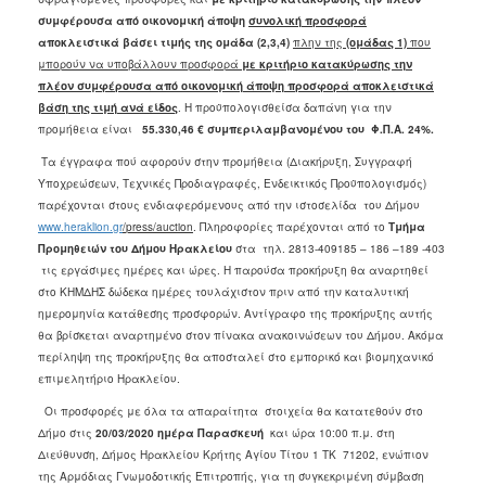
2018
συμφέρουσα από οικονομική άποψη
συνολική προσφορά
2017
αποκλειστικά βάσει τιμής της ομάδα (2,3,4)
πλην της
(ομάδας 1)
που
μπορούν να υποβάλλουν προσφορά
με κριτήριο κατακύρωσης την
2016
πλέον συμφέρουσα από οικονομική άποψη προσφορά αποκλειστικά
2015
βάση της τιμή ανά είδος
. Η προϋπολογισθείσα δαπάνη για την
προμήθεια είναι
55.330,46 €
συμπεριλαμβανομένου του
Φ.Π.Α. 24%.
2013
Τα έγγραφα πού αφορούν στην προμήθεια (Διακήρυξη, Συγγραφή
Υποχρεώσεων, Τεχνικές Προδιαγραφές, Ενδεικτικός Προϋπολογισμός)
παρέχονται στους ενδιαφερόμενους από την ιστοσελίδα του Δήμου
www.heraklion.gr
/
press
/auction
. Πληροφορίες παρέχονται από το
Τμήμα
ΔΗΜΟΤΗΣ
Προμηθειών του Δήμου Ηρακλείου
στα τηλ. 2813-409185 – 186 –189 -403
τις εργάσιμες ημέρες και ώρες. Η παρούσα προκήρυξη θα αναρτηθεί
ΕΠΙΣΚΕΠΤΗΣ
στο ΚΗΜΔΗΣ δώδεκα ημέρες τουλάχιστον πριν από την καταλυτική
ημερομηνία κατάθεσης προσφορών. Αντίγραφο της προκήρυξης αυτής
ΗΡΑΚΛΕΙΟ
θα βρίσκεται αναρτημένο στον πίνακα ανακοινώσεων του Δήμου. Ακόμα
ΓΙΑ...
περίληψη της προκήρυξης θα αποσταλεί στο εμπορικό και βιομηχανικό
επιμελητήριο Ηρακλείου.
Οι προσφορές με όλα τα απαραίτητα στοιχεία θα κατατεθούν στο
Δήμο στις
20/03/2020 ημέρα Παρασκευή
και ώρα 10:00 π.μ. στη
Διεύθυνση, Δήμος Ηρακλείου Κρήτης Αγίου Τίτου 1 ΤΚ 71202, ενώπιον
της Αρμόδιας Γνωμοδοτικής Επιτροπής, για τη συγκεκριμένη σύμβαση