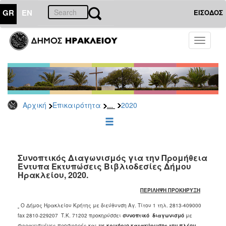
GR
EN
ΕΙΣΟΔΟΣ
ΕΠΙΚΑΙΡΟΤΗΤΑ
Toggle
navigati
Διακηρύξεις
-
Δημοπρασίες
Αρχείο
...
Αρχική
Επικαιρότητα
2020
2026
2025
2024
2023
Συνοπτικός Διαγωνισμός για την Προμήθεια
Έντυπα Εκτυπώσεις Βιβλιοδεσίες Δήμου
2022
Ηρακλείου, 2020.
2021
ΠΕΡΙΛΗΨΗ ΠΡΟΚΗΡΥΞΗ
2020
Ο Δήμος Ηρακλείου Κρήτης με διεύθυνση Αγ. Τίτου 1 τηλ. 2813-409000
2019
fax 2810-229207 Τ.Κ. 71202 προκηρύσσει
συνοπτικό διαγωνισμό
με
σφραγισμένες προσφορές και
με
κριτήριο
κατακύρωσης
την
πλέον