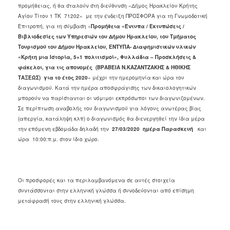
προμήθειας, ή θα σταλούν στη διεύθυνση «Δήμος Ηρακλείου Κρήτης
Αγίου Τίτου 1 ΤΚ 71202» με την ένδειξη ΠΡΟΣΦΟΡΑ για τη Γνωμοδοτική
Επιτροπή, για τη σύμβαση «
Προμήθεια «
Έντυπα
/ Εκτυπώσεις /
Βιβλιοδεσίες
των Υπηρεσιών του Δήμου Ηρακλείου
,
του Τμήματος
Τουρισμού του Δήμου Ηρακλείου, ΕΝΤΥΠΑ- Διαφημιστικών υλικών
«Κρήτη μια Ιστορία, 5+1 πολιτισμοί», Φυλλάδια – Προσκλήσεις &
φάκελοι, για τις απονομές (ΒΡΑΒΕΙΑ Ν.ΚΑΖΑΝΤΖΑΚΗΣ & ΗΘΙΚΗΣ
ΤΑΞΕΩΣ) για το έτος 2020
» μέχρι την ημερομηνία και ώρα του
διαγωνισμού. Κατά την ημέρα αποσφράγισης των δικαιολογητικών
μπορούν να παρίστανται οι νόμιμοι εκπρόσωποι των διαγωνιζομένων.
Σε περίπτωση αναβολής του διαγωνισμού για λόγους ανωτέρας βίας
(απεργία, κατάληψη κλπ) ο διαγωνισμός θα διενεργηθεί την ίδια μέρα
την επόμενη εβδομάδα δηλαδή την
27/03/2020
ημέρα Παρασκευή
και
ώρα 10:00:π.μ. στον ίδιο χώρο.
Οι προσφορές και τα περιλαμβανόμενα σε αυτές στοιχεία
συντάσσονται στην ελληνική γλώσσα ή συνοδεύονται από επίσημη
μετάφρασή τους στην ελληνική γλώσσα.