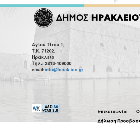
Αγίου Τίτου 1,
Τ.Κ. 71202,
Ηράκλειο
Τηλ.: 2813-409000
email:
info@heraklion.gr
Επικοινωνία
Ό
Δήλωση Προσβασ