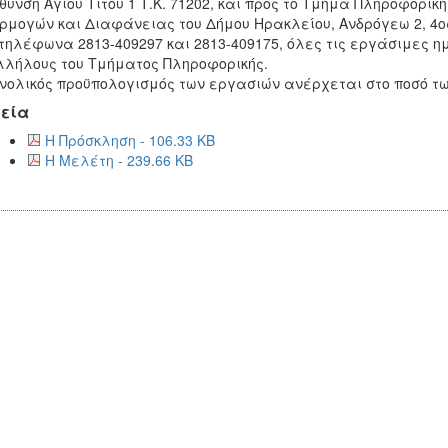
θυνση Αγίου Τίτου 1 Τ.Κ. 71202, και προς το Τμήμα Πληροφορικ
μογών και Διαφάνειας του Δήμου Ηρακλείου, Ανδρόγεω 2, 4ος 
τηλέφωνα 2813-409297 και 2813-409175, όλες τις εργάσιμες η
λήλους του Τμήματος Πληροφορικής.
νολικός προϋπολογισμός των εργασιών ανέρχεται στο ποσό των 
εία
Η Πρόσκληση - 106.33 KB
Η Μελέτη - 239.66 KB