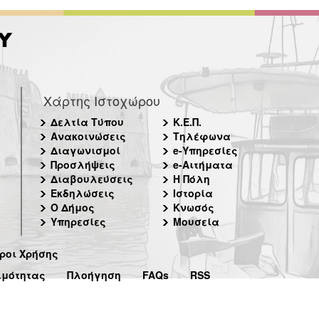
Χάρτης Ιστοχώρου
Δελτία Τύπου
Κ.Ε.Π.
Ανακοινώσεις
Τηλέφωνα
Διαγωνισμοί
e-Υπηρεσίες
Προσλήψεις
e-Αιτήματα
Διαβουλεύσεις
Η Πόλη
Εκδηλώσεις
Ιστορία
Ο Δήμος
Κνωσός
Υπηρεσίες
Μουσεία
ροι Χρήσης
ιμότητας
Πλοήγηση
FAQs
RSS