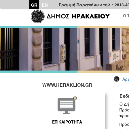
GR
EN
Γραμμή Παραπόνων τηλ : 2813-4
Ο 
Αρχ
WWW.HERAKLION.GR
Εκδ
Ο Δή
Πρόσ
προ
ΕΠΙΚΑΙΡΟΤΗΤΑ
Προσ