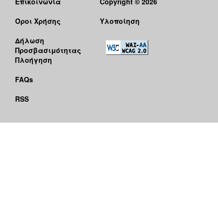
Επικοινωνία
Copyright © 2026
Όροι Χρήσης
Υλοποίηση
Δήλωση
Προσβασιμότητας
Πλοήγηση
FAQs
RSS