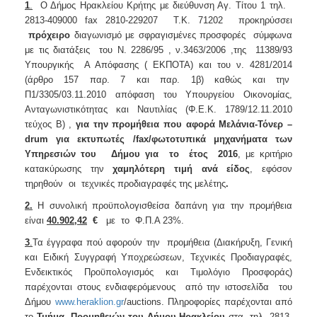
1
.
Ο Δήμος Ηρακλείου Κρήτης με διεύθυνση Αγ. Τίτου 1 τηλ.
2813-409000 fax 2810-229207 Τ.Κ. 71202 προκηρύσσει
πρόχειρο
διαγωνισμό με σφραγισμένες προσφορές σύμφωνα
με τις διατάξεις του Ν. 2286/95 , ν.3463/2006 ,της 11389/93
Υπουργικής Α Απόφασης ( ΕΚΠΟΤΑ) και του ν. 4281/2014
(άρθρο 157 παρ. 7 και παρ. 1β) καθώς και την
Π1/3305/03.11.2010 απόφαση του Υπουργείου Οικονομίας,
Ανταγωνιστικότητας και Ναυτιλίας (Φ.Ε.Κ. 1789/12.11.2010
τεύχος B) ,
για την προμήθεια που αφορά
Μελάνια-Τόνερ –
drum
για εκτυπωτές /
fax
/φωτοτυπικά
μηχανήματα των
Υπηρεσιών
του Δήμου για το έτος 2016
, με κριτήριο
κατακύρωσης την
χαμηλότερη τιμή ανά είδος
, εφόσον
τηρηθούν οι τεχνικές προδιαγραφές της μελέτης
.
2.
Η συνολική προϋπολογισθείσα δαπάνη για την προμήθεια
είναι
40.902,42
€
με το Φ.Π.Α 23%.
3
.
Τα έγγραφα πού αφορούν την προμήθεια (Διακήρυξη, Γενική
και Ειδική Συγγραφή Υποχρεώσεων, Τεχνικές Προδιαγραφές,
Ενδεικτικός Προϋπολογισμός και Τιμολόγιο Προσφοράς)
παρέχονται στους ενδιαφερόμενους από την ιστοσελίδα του
Δήμου
www.heraklion.gr
/auctions. Πληροφορίες παρέχονται από
το
Τμήμα Προμηθειών του Δήμου Ηρακλείου
στα τηλ. 2813-