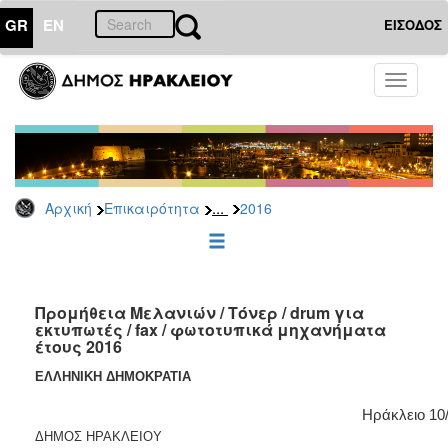
GR
EN
ΕΙΣΟΔΟΣ
ΕΠΙΚΑΙΡΟΤΗΤΑ
Toggle
navigati
Διακηρύξεις
-
Δημοπρασίες
Αρχείο
...
Αρχική
Επικαιρότητα
2016
2026
2025
2024
2023
Προμήθεια Μελανιών / Τόνερ / drum για
εκτυπωτές / fax / φωτοτυπικά μηχανήματα
2022
έτους 2016
2021
ΕΛΛΗΝΙΚΗ ΔΗΜΟΚΡΑΤΙΑ
2020
Ηράκλειο
10
2019
ΔΗΜΟΣ ΗΡΑΚΛΕΙΟΥ