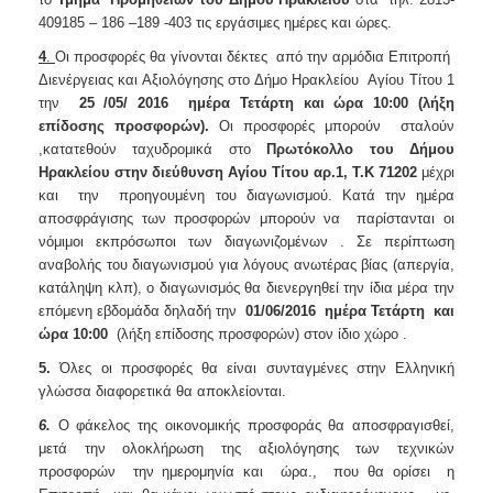
409185 – 186 –189 -403 τις εργάσιμες ημέρες και ώρες.
4
.
Οι προσφορές θα γίνονται δέκτες από την αρμόδια Επιτροπή
Διενέργειας και Αξιολόγησης στο Δήμο Ηρακλείου Αγίου Τίτου 1
την
25 /05/ 2016 ημέρα Τετάρτη και ώρα 10:00 (λήξη
επίδοσης προσφορών).
Οι προσφορές μπορούν σταλούν
,κατατεθούν ταχυδρομικά στο
Πρωτόκολλο του Δήμου
Ηρακλείου στην διεύθυνση Αγίου Τίτου αρ.1, Τ.Κ 71202
μέχρι
και την προηγουμένη του διαγωνισμού. Κατά την ημέρα
αποσφράγισης των προσφορών μπορούν να παρίστανται οι
νόμιμοι εκπρόσωποι των διαγωνιζομένων . Σε περίπτωση
αναβολής του διαγωνισμού για λόγους ανωτέρας βίας (απεργία,
κατάληψη κλπ), ο διαγωνισμός θα διενεργηθεί την ίδια μέρα την
επόμενη εβδομάδα δηλαδή την
01/06/2016 ημέρα Τετάρτη και
ώρα 10:00
(λήξη επίδοσης προσφορών) στον ίδιο χώρο .
5.
Όλες οι προσφορές θα είναι συνταγμένες στην Ελληνική
γλώσσα διαφορετικά θα αποκλείονται.
6.
Ο φάκελος της οικονομικής προσφοράς θα αποσφραγισθεί,
μετά την ολοκλήρωση της αξιολόγησης των τεχνικών
προσφορών την ημερομηνία και ώρα., που θα ορίσει η