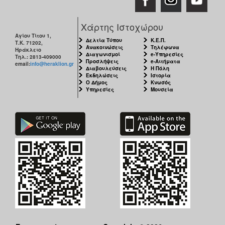
Χάρτης Ιστοχώρου
Αγίου Τίτου 1,
Δελτία Τύπου
Κ.Ε.Π.
Τ.Κ. 71202,
Ανακοινώσεις
Τηλέφωνα
Ηράκλειο
Διαγωνισμοί
e-Υπηρεσίες
Τηλ.: 2813-409000
Προσλήψεις
e-Αιτήματα
email:
info@heraklion.gr
Διαβουλεύσεις
Η Πόλη
Εκδηλώσεις
Ιστορία
Ο Δήμος
Κνωσός
Υπηρεσίες
Μουσεία