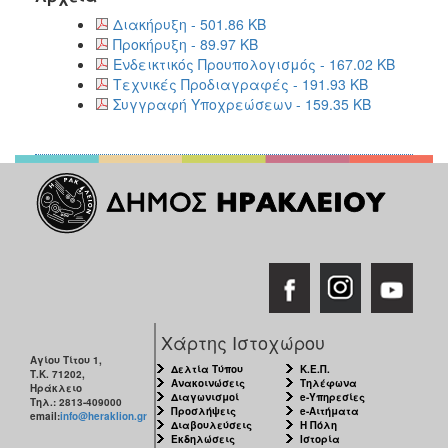
Διακήρυξη - 501.86 KB
Προκήρυξη - 89.97 KB
Ενδεικτικός Προυπολογισμός - 167.02 KB
Τεχνικές Προδιαγραφές - 191.93 KB
Συγγραφή Υποχρεώσεων - 159.35 KB
Χάρτης Ιστοχώρου
Αγίου Τίτου 1,
Δελτία Τύπου
Κ.Ε.Π.
Τ.Κ. 71202,
Ανακοινώσεις
Τηλέφωνα
Ηράκλειο
Διαγωνισμοί
e-Υπηρεσίες
Τηλ.: 2813-409000
Προσλήψεις
e-Αιτήματα
email:
info@heraklion.gr
Διαβουλεύσεις
Η Πόλη
Εκδηλώσεις
Ιστορία