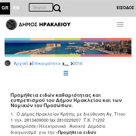
GR
EN
ΕΙΣΟΔΟΣ
ΕΠΙΚΑΙΡΟΤΗΤΑ
Toggle
navigati
Διακηρύξεις
-
Δημοπρασίες
Αρχείο
...
Αρχική
Επικαιρότητα
2016
2026
2025
2024
2023
Προμήθεια ειδών καθαριότητας και
ευπρεπισμού του Δήμου Ηρακλείου και των
2022
Νομικών του Προσώπων.
2021
1. Ο Δήμος Ηρακλείου Κρήτης με διεύθυνση Αγ. Τίτου
2020
1 τηλ. 2813409000 fax 2810229207 Τ.Κ. 71202
προκηρύσσει Ηλεκτρονικό Ανοικτό Δημόσιο
2019
διαγωνισμό για την «
Προμήθεια ειδών