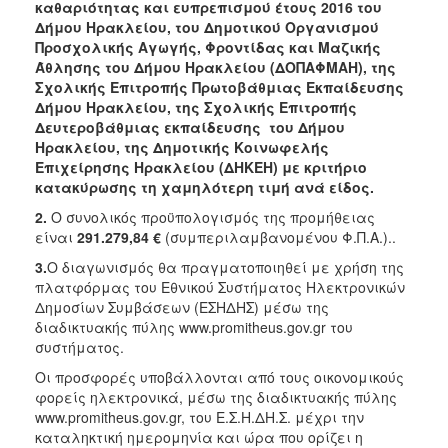
2018
καθαριότητας και ευπρεπισμού έτους 2016 του
Δήμου Ηρακλείου, του Δημοτικού Οργανισμού
2017
Προσχολικής Αγωγής, Φροντίδας και Μαζικής
2016
Άθλησης του Δήμου Ηρακλείου (ΔΟΠΑΦΜΑΗ), της
Σχολικής Επιτροπής Πρωτοβάθμιας Εκπαίδευσης
2015
Δήμου Ηρακλείου, της Σχολικής Επιτροπής
2013
Δευτεροβάθμιας εκπαίδευσης του Δήμου
Ηρακλείου, της Δημοτικής Κοινωφελής
Επιχείρησης Ηρακλείου (ΔΗΚΕΗ) με κριτήριο
κατακύρωσης τη χαμηλότερη τιμή ανά είδος.
2.
Ο συνολικός προϋπολογισμός της προμήθειας
ΔΗΜΟΤΗΣ
είναι
291.279,84 €
(συμπεριλαμβανομένου Φ.Π.Α.)..
ΕΠΙΣΚΕΠΤΗΣ
3.
Ο διαγωνισμός θα πραγματοποιηθεί με χρήση της
πλατφόρμας του Εθνικού Συστήματος Ηλεκτρονικών
Δημοσίων Συμβάσεων (ΕΣΗΔΗΣ) μέσω της
ΗΡΑΚΛΕΙΟ
ΓΙΑ...
διαδικτυακής πύλης www.promitheus.gov.gr του
συστήματος.
Οι προσφορές υποβάλλονται από τους οικονομικούς
φορείς ηλεκτρονικά, μέσω της διαδικτυακής πύλης
www.promitheus.gov.gr, του Ε.Σ.Η.ΔΗ.Σ. μέχρι την
καταληκτική ημερομηνία και ώρα που ορίζει η