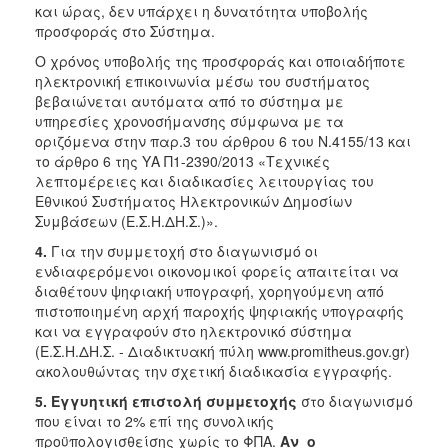
και ώρας, δεν υπάρχει η δυνατότητα υποβολής
προσφοράς στο Σύστημα.
Ο χρόνος υποβολής της προσφοράς και οποιαδήποτε
ηλεκτρονική επικοινωνία μέσω του συστήματος
βεβαιώνεται αυτόματα από το σύστημα με
υπηρεσίες χρονοσήμανσης σύμφωνα με τα
οριζόμενα στην παρ.3 του άρθρου 6 του Ν.4155/13 και
το άρθρο 6 της ΥΑ Π1-2390/2013 «Τεχνικές
λεπτομέρειες και διαδικασίες λειτουργίας του
Εθνικού Συστήματος Ηλεκτρονικών Δημοσίων
Συμβάσεων (Ε.Σ.Η.ΔΗ.Σ.)».
4.
Για την συμμετοχή στο διαγωνισμό οι
ενδιαφερόμενοι οικονομικοί φορείς απαιτείται να
διαθέτουν ψηφιακή υπογραφή, χορηγούμενη από
πιστοποιημένη αρχή παροχής ψηφιακής υπογραφής
και να εγγραφούν στο ηλεκτρονικό σύστημα
(Ε.Σ.Η.ΔΗ.Σ. - Διαδικτυακή πύλη www.promitheus.gov.gr)
ακολουθώντας την σχετική διαδικασία εγγραφής.
5.
Εγγυητική επιστολή
συμμετοχής
στο διαγωνισμό
που είναι το 2% επί της συνολικής
προϋπολογισθείσης χωρίς το ΦΠΑ.
Αν ο