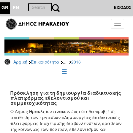
GR
EN
ΕΙΣΟΔΟΣ
ΕΠΙΚΑΙΡΟΤΗΤΑ
Toggle
navigati
Διακηρύξεις
-
Δημοπρασίες
Αρχείο
...
Αρχική
Επικαιρότητα
2016
2026
2025
2024
2023
Πρόσκληση για τη δημιουργία διαδικτυακής
πλατφόρμας εθελοντισμού και
2022
συμμετοχικότητας
2021
Ο Δήμος Ηρακλείου ανακοινώνει ότι θα προβεί σε
2020
ανάθεση των εργασιών «Δημιουργίας διαδικτυακής
πλατφόρμας διαχείρισης διαβουλεύσεων, δράσεων
2019
της κοινωνίας των πολιτών, εθελοντισμού και