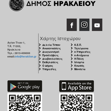
Χάρτης Ιστοχώρου
Αγίου Τίτου 1,
Δελτία Τύπου
Κ.Ε.Π.
Τ.Κ. 71202,
Ανακοινώσεις
Τηλέφωνα
Ηράκλειο
Διαγωνισμοί
e-Υπηρεσίες
Τηλ.: 2813-409000
Προσλήψεις
e-Αιτήματα
email:
info@heraklion.gr
Διαβουλεύσεις
Η Πόλη
Εκδηλώσεις
Ιστορία
Ο Δήμος
Κνωσός
Υπηρεσίες
Μουσεία