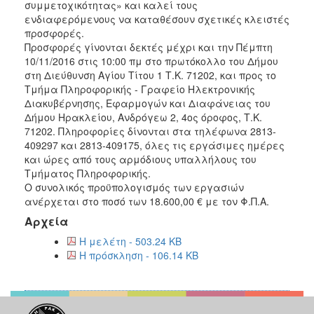
2018
συμμετοχικότητας» και καλεί τους
ενδιαφερόμενους να καταθέσουν σχετικές κλειστές
2017
προσφορές.
2016
Προσφορές γίνονται δεκτές μέχρι και την Πέμπτη
10/11/2016 στις 10:00 πμ στο πρωτόκολλο του Δήμου
2015
στη Διεύθυνση Αγίου Τίτου 1 Τ.Κ. 71202, και προς το
2013
Τμήμα Πληροφορικής - Γραφείο Ηλεκτρονικής
Διακυβέρνησης, Εφαρμογών και Διαφάνειας του
Δήμου Ηρακλείου, Ανδρόγεω 2, 4ος όροφος, Τ.Κ.
71202. Πληροφορίες δίνονται στα τηλέφωνα 2813-
409297 και 2813-409175, όλες τις εργάσιμες ημέρες
ΔΗΜΟΤΗΣ
και ώρες από τους αρμόδιους υπαλλήλους του
Τμήματος Πληροφορικής.
ΕΠΙΣΚΕΠΤΗΣ
Ο συνολικός προϋπολογισμός των εργασιών
ανέρχεται στο ποσό των 18.600,00 € με τον Φ.Π.Α.
ΗΡΑΚΛΕΙΟ
Αρχεία
ΓΙΑ...
Η μελέτη - 503.24 KB
Η πρόσκληση - 106.14 KB