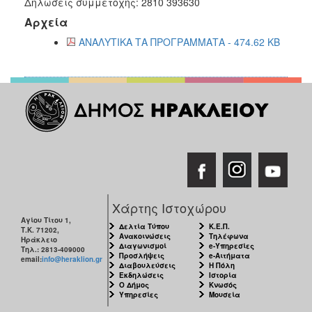
Δηλώσεις συμμετοχής: 2810 393630
Αρχεία
ΑΝΑΛΥΤΙΚΑ ΤΑ ΠΡΟΓΡΑΜΜΑΤΑ - 474.62 KB
Χάρτης Ιστοχώρου
Αγίου Τίτου 1,
Δελτία Τύπου
Κ.Ε.Π.
Τ.Κ. 71202,
Ανακοινώσεις
Τηλέφωνα
Ηράκλειο
Διαγωνισμοί
e-Υπηρεσίες
Τηλ.: 2813-409000
Προσλήψεις
e-Αιτήματα
email:
info@heraklion.gr
Διαβουλεύσεις
Η Πόλη
Εκδηλώσεις
Ιστορία
Ο Δήμος
Κνωσός
Υπηρεσίες
Μουσεία