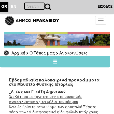
GR
EN
ΕΙΣΟΔΟΣ
Ο
Toggle
ΤΟΠΟΣ
navigati
ΜΑΣ
Ανακοινώσεις
Αρχείο
Αρχική
Ο Τόπος μας
Ανακοινώσεις
Ο
ΔΗΜΟΣ
Εβδομαδιαία καλοκαιρινά προγράμματα
στο Μουσείο Φυσικής Ιστορίας
ΠΟΛΙΤΙΣΜΟΣ
_A΄ έως και Γ΄ τάξη Δημοτικού
🐍«Κάτι σσ ..σέρνεται μες στο μουσείο!»
ΑΝΘΕΚΤΙΚΗ
ΠΟΛΗ
ανακαλύπτοντας τα φίδια του κόσμου
Καλώς ήρθατε στον κόσμο των ερπετών! Ξέρετε
πόσα πολλά διαφορετικά είδη φιδιών υπάρχουν;