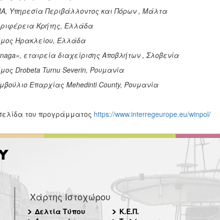
RA, Υπηρεσία Περιβάλλοντος και Πόρων , Μάλτα
εριφέρεια Κρήτης, Ελλάδα
ήμος Ηρακλείου, Ελλάδα
Snaga», εταιρεία διαχείρισης Αποβλήτων , Σλοβενία
ήμος Drobeta Turnu Severin, Ρουμανία
υμβούλιο Επαρχίας Mehedinti County, Ρουμανία
σελίδα του προγράμματος
https://www.interregeurope.eu/winpol/
Χάρτης Ιστοχώρου
Δελτία Τύπου
Κ.Ε.Π.