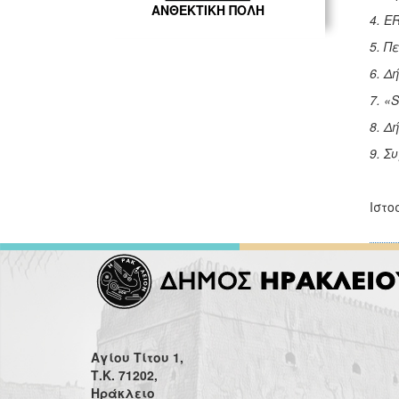
ΑΝΘΕΚΤΙΚΗ ΠΟΛΗ
4. E
5. Π
6. Δ
7. «
8. Δ
9. Σ
Ιστο
Αγίου Τίτου 1,
Τ.Κ. 71202,
Ηράκλειο