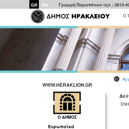
GR
EN
Γραμμή Παραπόνων τηλ : 2813-4
Ο 
Αρχ
WWW.HERAKLION.GR
Δεύ
ΕΝΗ
Ο ΔΗΜΟΣ
Ευρωπαϊκά