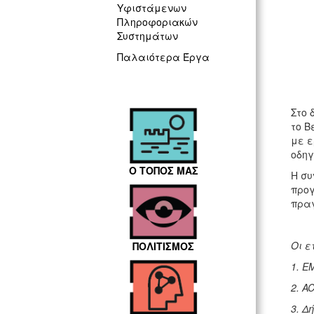
Yφιστάμενων
Πληροφοριακών
Συστημάτων
Παλαιότερα Έργα
Στο 
το Β
με ε
οδηγ
Ο ΤΟΠΟΣ ΜΑΣ
Η συ
προγ
πραγ
Οι ε
ΠΟΛΙΤΙΣΜΟΣ
1. E
2. A
3. Δ