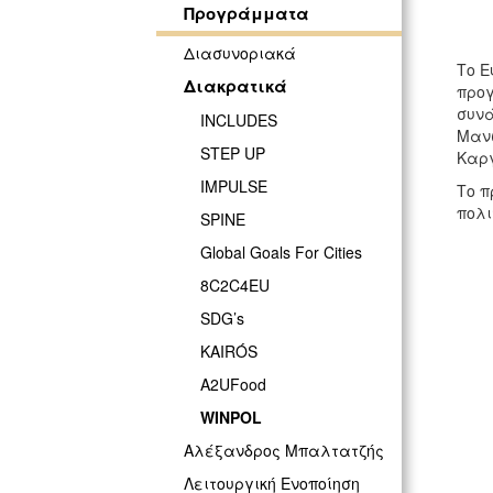
Προγράμματα
Διασυνοριακά
Το Ε
Διακρατικά
προγ
συνά
INCLUDES
Μανώ
STEP UP
Καργ
IMPULSE
Το π
πολι
SPINE
Global Goals For Cities
8C2C4EU
SDG’s
KAIRÓS
Α2UFood
WINPOL
Αλέξανδρος Μπαλτατζής
Λειτουργική Eνοποίηση