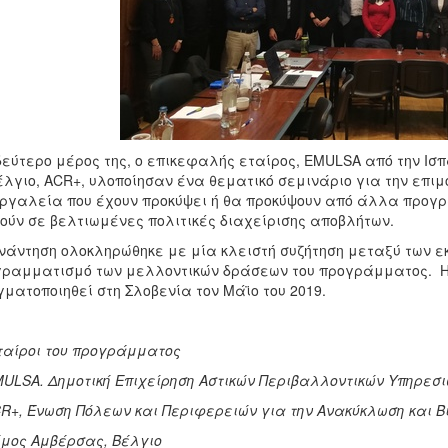
δεύτερο μέρος της, ο επικεφαλής εταίρος, EMULSA από την Ισ
έλγιο, ACR+, υλοποίησαν ένα θεματικό σεμινάριο για την επι
ργαλεία που έχουν προκύψει ή θα προκύψουν από άλλα προγρ
ούν σε βελτιωμένες πολιτικές διαχείρισης αποβλήτων.
νάντηση ολοκληρώθηκε με μία κλειστή συζήτηση μεταξύ των ε
ραμματισμό των μελλοντικών δράσεων του προγράμματος. Η
ματοποιηθεί στη Σλοβενία τον Μάϊο του 2019.
ταίροι του προγράμματος
MULSA. Δημοτική Επιχείρηση Αστικών Περιβαλλοντικών Υπηρεσιώ
CR+, Ένωση Πόλεων και Περιφερειών για την Ανακύκλωση και Β
ήμος Αμβέρσας, Βέλγιο