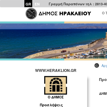
GR
EN
Γραμμή Παραπόνων τηλ : 2813-4
Ο 
Αρχ
WWW.HERAKLION.GR
Προ
ΔΗΜ
Ο ΔΗΜΟΣ
ΓΡ
Προσλήψεις