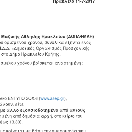
Ηράκλειο 11-7-2017
ι Μαζικής Άθλησης Ηρακλείου (ΔΟΠΑΦΜΑΗ)
ου ορισμένου χρόνου, συνολικά εξήντα ενός
Π.Δ.Δ. «Δημοτικός Οργανισμός Προσχολικής
 στο Δήμο Ηρακλείου Κρήτης.
σμένου χρόνου βρίσκεται αναρτημένη :
ικό ΕΝΤΥΠΟ ΣΟΧ.6 (
www.asep.gr
),
άλουν, είτε
με άλλο εξουσιοδοτημένο από αυτούς
μένη από δημόσια αρχή, στο κτίριο του
ως 13.30).
ης κρίνεται με βάση την ημερομηνία που