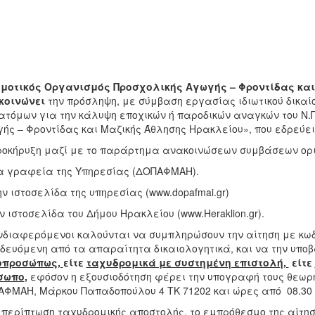
ημοτικός Οργανισμός Προσχολικής Αγωγής – Φροντίδας κα
κοινώνει
την πρόσληψη, με σύμβαση εργασίας ιδιωτικού δικαί
 ατόμων για την κάλυψη εποχικών ή παροδικών αναγκών του Ν.
ής – Φροντίδας και Μαζικής Άθλησης Ηρακλείου», που εδρεύει
οκήρυξη μαζί με το παράρτημα ανακοινώσεων συμβάσεων ορι
α γραφεία της Υπηρεσίας (ΔΟΠΑΦΜΑΗ).
ην ιστοσελίδα της υπηρεσίας (www.dopafmai.gr)
ην ιστοσελίδα του Δήμου Ηρακλείου (www.Heraklion.gr).
νδιαφερόμενοι καλούνται να συμπληρώσουν την αίτηση με κωδ
δευόμενη από τα απαραίτητα δικαιολογητικά, και να την υποβ
οπροσώπως,
είτε
ταχυδρομικά με συστημένη επιστολή,
είτε
σωπο
,
εφόσον η εξουσιοδότηση φέρει την υπογραφή τους θεωρη
ΦΜΑΗ, Μάρκου Παπαδοπούλου 4 ΤΚ 71202 και ώρες από 08.30 έ
 περίπτωση ταχυδρομικής αποστολής, το εμπρόθεσμο της αίτησ