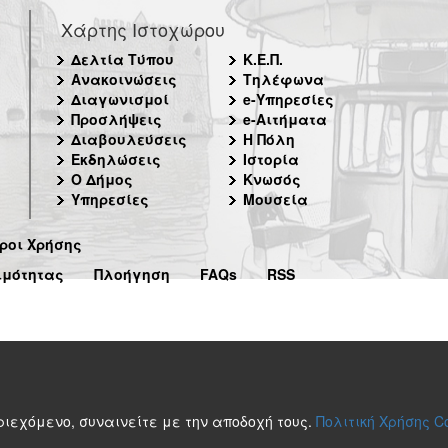
Χάρτης Ιστοχώρου
Δελτία Τύπου
Κ.Ε.Π.
Ανακοινώσεις
Τηλέφωνα
Διαγωνισμοί
e-Υπηρεσίες
Προσλήψεις
e-Αιτήματα
Διαβουλεύσεις
Η Πόλη
Εκδηλώσεις
Ιστορία
Ο Δήμος
Κνωσός
Υπηρεσίες
Μουσεία
ροι Χρήσης
ιμότητας
Πλοήγηση
FAQs
RSS
περιεχόμενο, συναινείτε με την αποδοχή τους.
Πολιτική Χρήσης C