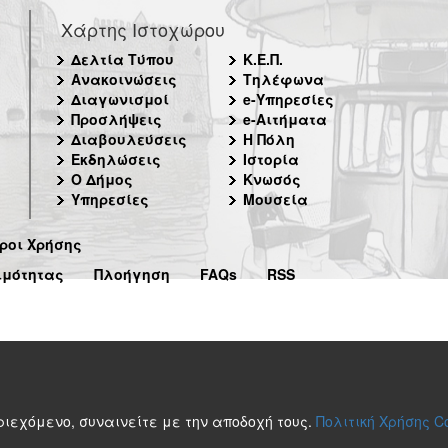
Χάρτης Ιστοχώρου
Δελτία Τύπου
Κ.Ε.Π.
Ανακοινώσεις
Τηλέφωνα
Διαγωνισμοί
e-Υπηρεσίες
Προσλήψεις
e-Αιτήματα
Διαβουλεύσεις
Η Πόλη
Εκδηλώσεις
Ιστορία
Ο Δήμος
Κνωσός
Υπηρεσίες
Μουσεία
ροι Χρήσης
ιμότητας
Πλοήγηση
FAQs
RSS
περιεχόμενο, συναινείτε με την αποδοχή τους.
Πολιτική Χρήσης C