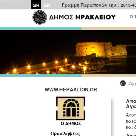
GR
EN
Γραμμή Παραπόνων τηλ : 2813-4
Ο 
Αρχ
WWW.HERAKLION.GR
Απο
Αγω
Αποτ
κατά
Ο ΔΗΜΟΣ
και 
Προσλήψεις
Αρχ