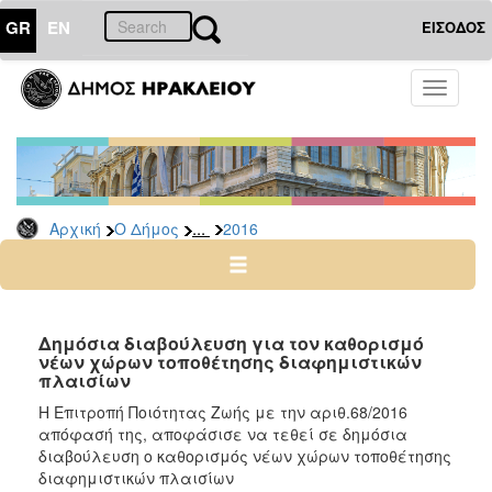
GR
EN
ΕΙΣΟΔΟΣ
Ο
Toggle
ΔΗΜΟΣ
navigati
Προσλήψεις
Αρχείο
2026
...
Αρχική
Ο Δήμος
2016
2025
2024
2023
2022
Δημόσια διαβούλευση για τον καθορισμό
νέων χώρων τοποθέτησης διαφημιστικών
2020
πλαισίων
2019
Η Επιτροπή Ποιότητας Ζωής με την αριθ.68/2016
απόφασή της, αποφάσισε να τεθεί σε δημόσια
2018
διαβούλευση ο καθορισμός νέων χώρων τοποθέτησης
2017
διαφημιστικών πλαισίων