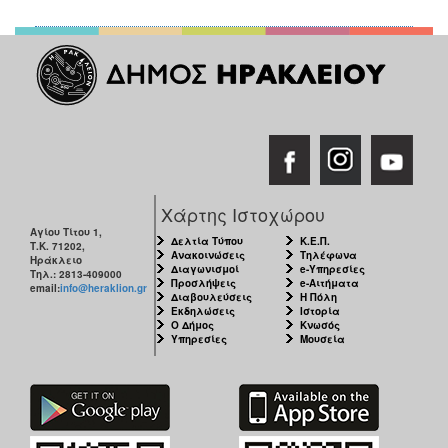
Χάρτης Ιστοχώρου
Αγίου Τίτου 1,
Δελτία Τύπου
Κ.Ε.Π.
Τ.Κ. 71202,
Ανακοινώσεις
Τηλέφωνα
Ηράκλειο
Διαγωνισμοί
e-Υπηρεσίες
Τηλ.: 2813-409000
Προσλήψεις
e-Αιτήματα
email:
info@heraklion.gr
Διαβουλεύσεις
Η Πόλη
Εκδηλώσεις
Ιστορία
Ο Δήμος
Κνωσός
Υπηρεσίες
Μουσεία