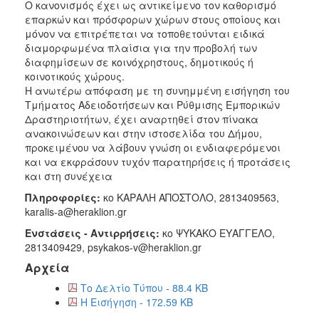
Ο κανονισμός έχει ως αντικείμενο τον καθορισμό
2016
επαρκών και πρόσφορων χώρων στους οποίους και
2015
μόνον να επιτρέπεται να τοποθετούνται ειδικά
διαμορφωμένα πλαίσια για την προβολή των
2013
διαφημίσεων σε κοινόχρηστους, δημοτικούς ή
κοινοτικούς χώρους.
H ανωτέρω απόφαση με τη συνημμένη εισήγηση του
Τμήματος Αδειοδοτήσεων και Ρύθμισης Εμπορικών
Δραστηριοτήτων, έχει αναρτηθεί στον πίνακα
Ο
ΤΟΠΟΣ
ανακοινώσεων και στην ιστοσελίδα του Δήμου,
ΜΑΣ
προκειμένου να λάβουν γνώση οι ενδιαφερόμενοι
και να εκφράσουν τυχόν παρατηρήσεις ή προτάσεις
ΠΟΛΙΤΙΣΜΟΣ
και στη συνέχεια
Πληροφορίες:
κο ΚΑΡΑΛΗ ΑΠΟΣΤΟΛΟ, 2813409563,
ΑΝΘΕΚΤΙΚΗ
karalis-a@heraklion.gr
ΠΟΛΗ
Ενστάσεις - Αντιρρήσεις:
κο ΨΥΚΑΚΟ ΕΥΑΓΓΕΛΟ,
2813409429, psykakos-v@heraklion.gr
Αρχεία
Το Δελτίο Τύπου - 88.4 KB
Η Εισήγηση - 172.59 KB