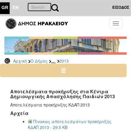
GR
EN
ΕΙΣΟΔΟΣ
Ο
Toggle
ΔΗΜΟΣ
navigati
Προσλήψεις
Αρχείο
2026
...
Αρχική
Ο Δήμος
2013
2025
2024
2023
2022
Αποτελέσματα προκήρυξης στα Κέντρα
Δημιουργικής Απασχόλησης Παιδιών 2013
2020
Αποτελέσματα προκήρυξης ΚΔΑΠ 2013
2019
Αρχεία
2018
Πίνακας αποτελεσμάτων προκήρυξης
2017
ΚΔΑΠ 2013 - 29.5 KB