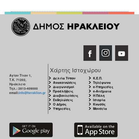
2016
2015
2013
Ο
ΤΟΠΟΣ
ΜΑΣ
Χάρτης Ιστοχώρου
ΠΟΛΙΤΙΣΜΟΣ
Αγίου Τίτου 1,
Δελτία Τύπου
Κ.Ε.Π.
Τ.Κ. 71202,
Ανακοινώσεις
Τηλέφωνα
Ηράκλειο
Διαγωνισμοί
e-Υπηρεσίες
Τηλ.: 2813-409000
ΑΝΘΕΚΤΙΚΗ
Προσλήψεις
e-Αιτήματα
email:
info@heraklion.gr
ΠΟΛΗ
Διαβουλεύσεις
Η Πόλη
Εκδηλώσεις
Ιστορία
Ο Δήμος
Κνωσός
Υπηρεσίες
Μουσεία