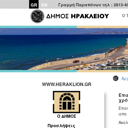
GR
EN
Γραμμή Παραπόνων τηλ : 2813-4
Ο 
Αρχ
WWW.HERAKLION.GR
Επα
χρό
Επαν
απο 
Ο ΔΗΜΟΣ
Ακολ
Προσλήψεις