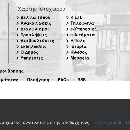
Χάρτης Ιστοχώρου
Δελτία Τύπου
Κ.Ε.Π.
Ανακοινώσεις
Τηλέφωνα
Διαγωνισμοί
e-Υπηρεσίες
Προσλήψεις
e-Αιτήματα
Διαβουλεύσεις
Η Πόλη
Εκδηλώσεις
Ιστορία
Ο Δήμος
Κνωσός
Υπηρεσίες
Μουσεία
ροι Χρήσης
ιμότητας
Πλοήγηση
FAQs
RSS
περιεχόμενο, συναινείτε με την αποδοχή τους.
Πολιτική Χρήσης C