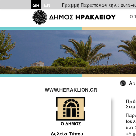
GR
EN
Γραμμή Παραπόνων τηλ : 2813-4
Ο 
Αρ
WWW.HERAKLION.GR
Πρό
Συμ
Παρ
Ιουλ
Ο ΔΗΜΟΣ
δια 
«Δημ
Δελτία Τύπου