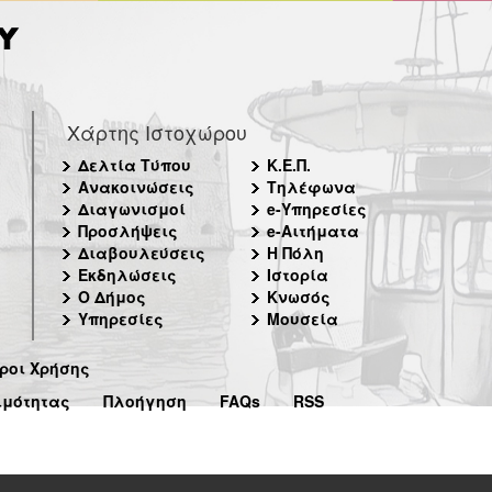
Χάρτης Ιστοχώρου
Δελτία Τύπου
Κ.Ε.Π.
Ανακοινώσεις
Τηλέφωνα
Διαγωνισμοί
e-Υπηρεσίες
Προσλήψεις
e-Αιτήματα
Διαβουλεύσεις
Η Πόλη
Εκδηλώσεις
Ιστορία
Ο Δήμος
Κνωσός
Υπηρεσίες
Μουσεία
ροι Χρήσης
ιμότητας
Πλοήγηση
FAQs
RSS